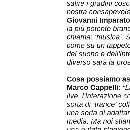
salire i gradini cos
nostra consapevole
Giovanni Imparato
la più potente bran
chiama: ‘musica’. Se 
come su un tappeto 
del suono e dell'i
nt
diverso sarà la pro
Cosa possiamo asp
Marco Cappelli:
“L
live, l'interazione 
sorta di ‘trance’ col
una sorta di adatta
media. Ma noi stiam
una nutrita stagione