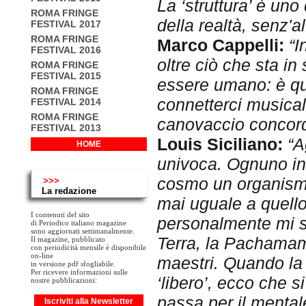
La ‘struttura’ è uno
ROMA FRINGE
della realtà, senz'a
FESTIVAL 2017
ROMA FRINGE
Marco Cappelli:
“I
FESTIVAL 2016
oltre ciò che sta in
ROMA FRINGE
FESTIVAL 2015
essere umano: è que
ROMA FRINGE
connetterci musica
FESTIVAL 2014
ROMA FRINGE
canovaccio concord
FESTIVAL 2013
Louis Siciliano:
“A
HOME
univoca. Ognuno inv
cosmo un organismo
>>>
La redazione
mai uguale a quello
I contenuti del sito
personalmente mi s
di Periodico italiano magazine
sono aggiornati settimanalmente.
Terra, la Pachamama 
Il magazine, pubblicato
con periodicità mensile è disponibile
on-line
maestri. Quando la ‘
in versione pdf sfogliabile.
Per ricevere informazioni sulle
‘libero’, ecco che 
nostre pubblicazioni:
passa per il mental
Iscriviti alla Newsletter