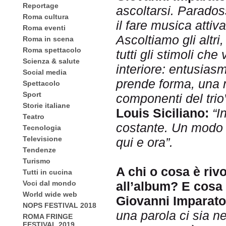
Reportage
ascoltarsi. Parados
Roma cultura
il fare musica attiv
Roma eventi
Ascoltiamo gli altr
Roma in scena
Roma spettacolo
tutti gli stimoli c
Scienza & salute
interiore: entusias
Social media
prende forma, una 
Spettacolo
Sport
componenti del trio
Storie italiane
Louis Siciliano:
“I
Teatro
costante. Un modo n
Tecnologia
Televisione
qui e ora”.
Tendenze
Turismo
A chi o cosa è rivo
Tutti in cucina
Voci dal mondo
all’album? E cosa 
World wide web
Giovanni Imparato
NOPS FESTIVAL 2018
una parola ci sia n
ROMA FRINGE
FESTIVAL 2019