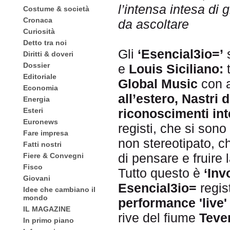
l’intensa intesa di 
Costume & società
Cronaca
da ascoltare
Curiosità
Detto tra noi
Gli
‘Esencial3io=’
Diritti & doveri
Dossier
e
Louis Siciliano:
t
Editoriale
Global Music
con a
Economia
all’estero, Nastri 
Energia
Esteri
riconoscimenti in
Euronews
registi, che si sono
Fare impresa
non stereotipato, c
Fatti nostri
di pensare e fruire 
Fiere & Convegni
Fisco
Tutto questo è
‘Inv
Giovani
Esencial3io=
regis
Idee che cambiano il
mondo
performance 'live'
IL MAGAZINE
rive del fiume
Teve
In primo piano