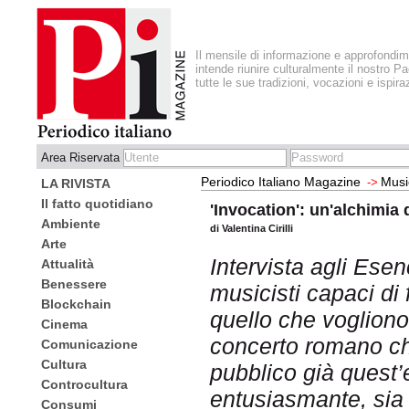
Il mensile di informazione e approfondi
intende riunire culturalmente il nostro Pa
tutte le sue tradizioni, vocazioni e ispira
Area Riservata
Periodico Italiano Magazine
Musi
->
LA RIVISTA
Il fatto quotidiano
'Invocation': un'alchimia 
Ambiente
di Valentina Cirilli
Arte
Intervista agli Esenc
Attualità
Benessere
musicisti capaci di
Blockchain
quello che vogliono
Cinema
concerto romano ch
Comunicazione
Cultura
pubblico già quest
Controcultura
entusiasmante, sia p
Consumi