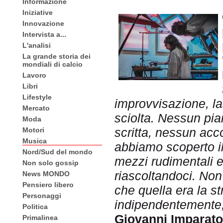
Informazione
Iniziative
Innovazione
Intervista a...
L'analisi
La grande storia dei
mondiali di calcio
Lavoro
Libri
Lifestyle
improvvisazione, las
Mercato
sciolta. Nessun pi
Moda
scritta, nessun acco
Motori
Musica
abbi
amo scoperto il
Nord/Sud del mondo
mezzi rudimentali 
Non solo gossip
riascoltandoci. No
News MONDO
Pensiero libero
che quella era la st
Personaggi
indipendentemente,
Politica
Giovanni Imparato
Primalinea