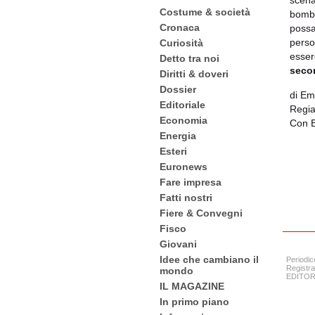
scena
Costume & società
bomba
Cronaca
possa 
perso
Curiosità
esser
Detto tra noi
secon
Diritti & doveri
Dossier
di Em
Editoriale
Regia
Economia
Con E
Energia
Esteri
Euronews
Fare impresa
Fatti nostri
Fiere & Convegni
Fisco
Giovani
Idee che cambiano il
Periodic
Registra
mondo
EDITORE:
IL MAGAZINE
In primo piano