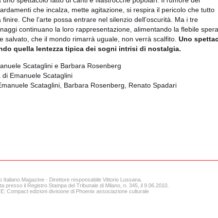
 uno spettacolo fatto di canti e filastrocche popolari. Il rumore dei
rdamenti che incalza, mette agitazione, si respira il pericolo che tutto
finire. Che l’arte possa entrare nel silenzio dell’oscurità. Ma i tre
naggi continuano la loro rappresentazione, alimentando la flebile sper
e salvato, che il mondo rimarrà uguale, non verrà scalfito.
Uno spettac
do quella lentezza tipica dei sogni intrisi di nostalgia.
anuele Scataglini e Barbara Rosenberg
 di Emanuele Scataglini
manuele Scataglini, Barbara Rosenberg, Renato Spadari
o Italiano Magazine - Direttore responsabile Vittorio Lussana.
ta presso il Registro Stampa del Tribunale di Milano, n. 345, il 9.06.2010.
 Compact edizioni divisione di Phoenix associazione culturale