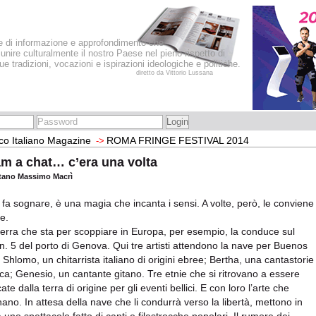
le di informazione e approfondimento che
iunire culturalmente il nostro Paese nel pieno rispetto di
sue tradizioni, vocazioni e ispirazioni ideologiche e politiche.
diretto da Vittorio Lussana
co Italiano Magazine
ROMA FRINGE FESTIVAL 2014
->
m a chat… c’era una volta
tano Massimo Macrì
e fa sognare, è una magia che incanta i sensi. A volte, però, le conviene
e.
erra che sta per scoppiare in Europa, per esempio, la conduce sul
n. 5 del porto di Genova. Qui tre artisti attendono la nave per Buenos
. Shlomo, un chitarrista italiano di origini ebree; Bertha, una cantastorie
ca; Genesio, un cantante gitano. Tre etnie che si ritrovano a essere
ate dalla terra di origine per gli eventi bellici. E con loro l’arte che
nano. In attesa della nave che li condurrà verso la libertà, mettono in