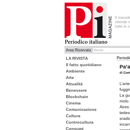
Il mensi
intende r
tutte le 
Area Riservata
Periodi
LA RIVISTA
Il fatto quotidiano
Pa’a
Ambiente
di Gae
Arte
L’art
Attualità
fuggir
Benessere
La gu
Blockchain
molo 
Cinema
Aires
Comunicazione
tedes
Cultura
sradic
Controcultura
incar
Consumi