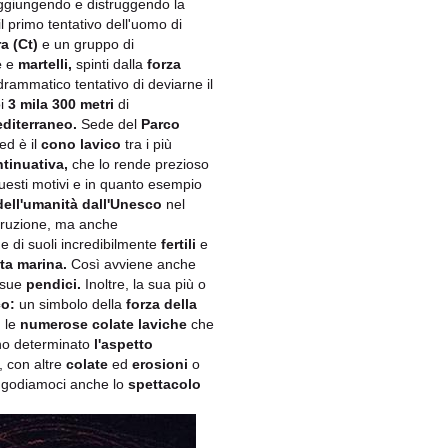
aggiungendo e distruggendo la
 primo tentativo dell'uomo di
a (Ct)
e un gruppo di
e
e
martelli,
spinti dalla
forza
drammatico tentativo di deviarne il
oi
3 mila 300 metri
di
diterraneo.
Sede del
Parco
ed è il
cono lavico
tra i più
ntinuativa,
che lo rende prezioso
esti motivi e in quanto esempio
dell'umanità dall'Unesco
nel
struzione, ma anche
 di suoli incredibilmente
fertili
e
ita marina.
Così avviene anche
e sue
pendici.
Inoltre, la sua più o
co:
un simbolo della
forza della
, le
numerose colate laviche
che
anno determinato
l'aspetto
, con altre
colate
ed
erosioni
o
 godiamoci anche lo
spettacolo