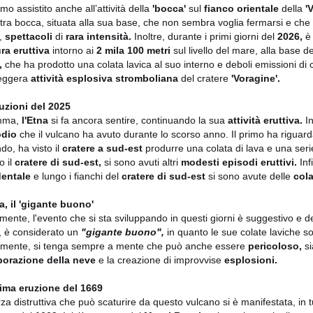
mo assistito anche all’attività della
'bocca'
sul
fianco orientale
della
'
altra bocca, situata alla sua base, che non sembra voglia fermarsi e che
i,
spettacoli
di
rara intensità.
Inoltre, durante i primi giorni del
2026,
è
ra eruttiva
intorno ai
2 mila 100 metri
sul livello del mare, alla base d
,
che ha prodotto una colata lavica al suo interno e deboli emissioni di
leggera
attività esplosiva stromboliana
del cratere
'Voragine'.
uzioni de
l 2025
mma,
l'Etna
si fa ancora sentire, continuando la sua
attività eruttiva.
In
odio
che il vulcano ha avuto durante lo scorso anno. Il primo ha riguard
do, ha visto il
cratere a sud-est
produrre una colata di lava e una serie
o il
cratere di sud-est,
si sono avuti altri
modesti episodi eruttivi.
Inf
dentale
e lungo i fianchi del
cratere di sud-est
si sono avute delle
cola
a, il 'gigante buono'
mente, l'evento che si sta sviluppando in questi giorni è suggestivo e 
ti, è considerato un
"gigante buono",
in quanto le sue colate laviche 
mente, si tenga sempre a mente che può anche essere
pericoloso,
si
porazione della neve
e la creazione di improvvise
esplosioni.
ima eruzione del 1669
rza distruttiva che può scaturire da questo vulcano si è manifestata, in 