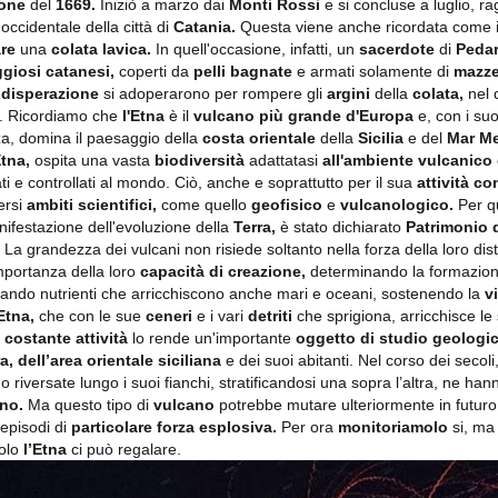
ione
del
1669.
Iniziò a marzo dai
Monti Rossi
e si concluse a luglio, r
occidentale della città di
Catania.
Questa viene anche ricordata come il
re
una
colata lavica.
In quell'occasione, infatti, un
sacerdote
di
Pedar
giosi catanesi,
coperti da
pelli bagnate
e armati solamente di
mazz
 disperazione
si adoperarono per rompere gli
argini
della
colata,
nel 
. Ricordiamo che
l'Etna
è il
vulcano più grande d'Europa
e, con i su
za, domina il paesaggio della
costa orientale
della
Sicilia
e del
Mar Me
Etna,
ospita una vasta
biodiversità
adattatasi
all'ambiente vulcanico
ati e controllati al mondo. Ciò, anche e soprattutto per il sua
attività co
ersi
ambiti scientifici,
come quello
geofisico
e
vulcanologico.
Per qu
nifestazione dell'evoluzione della
Terra,
è stato dichiarato
Patrimonio 
La grandezza dei vulcani non risiede soltanto nella forza della loro di
importanza della loro
capacità di creazione,
determinando la formazione
ciando nutrienti che arricchiscono anche mari e oceani, sostenendo la
v
'Etna,
che con le sue
ceneri
e i vari
detriti
che sprigiona, arricchisce l
o
costante attività
lo rende un'importante
oggetto di studio geologi
a, dell’area orientale siciliana
e dei suoi abitanti. Nel corso dei secoli
no riversate lungo i suoi fianchi, stratificandosi una sopra l’altra, ne h
no.
Ma questo tipo di
vulcano
potrebbe mutare ulteriormente in futuro
episodi di
particolare forza esplosiva.
Per ora
monitoriamolo
si, ma
olo
l’Etna
ci può regalare.