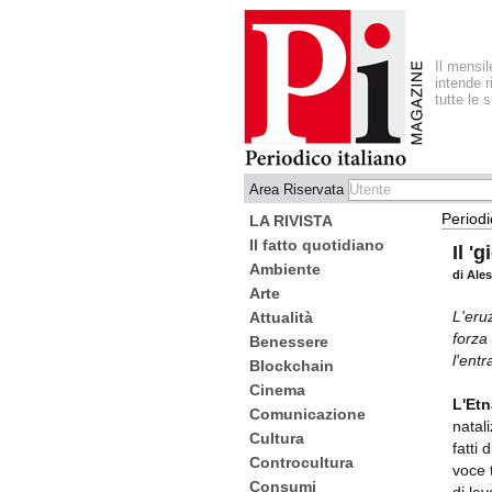
Il mensi
intende r
tutte le 
Area Riservata
Periodi
LA RIVISTA
Il fatto quotidiano
Il '
Ambiente
di Ale
Arte
L'eru
Attualità
forza
Benessere
l'ent
Blockchain
Cinema
L'Etn
Comunicazione
natal
Cultura
fatti
Controcultura
voce 
Consumi