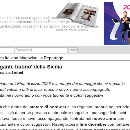
le di informazione e approfondimento che
iunire culturalmente il nostro Paese nel pieno rispetto di
sue tradizioni, vocazioni e ispirazioni ideologiche e politiche.
diretto da Vittorio Lussana
co Italiano Magazine
Reportage
->
gigante buono' della Sicilia
ssandra Satriani
zione dell'Etna di inizio 2026 e la magia dei paesaggi che ci regala la
 del vulcano fatti di lava, fuoco e neve, hanno accompagnato
rata nel nuovo anno con voce tuonante e colori suggestivi
a
che erutta dal
cratere di nord-est
ci ha regalato, proprio nel periodo
izio - già di per sé pervaso di atmosfere magiche - paesaggi fiabeschi
 di lava, fuoco e neve, accompagnando l'entrata nel
nuovo anno
con
tuonante e colori suggestivi. Risvegliatosi a
fine dicembre
con fontane