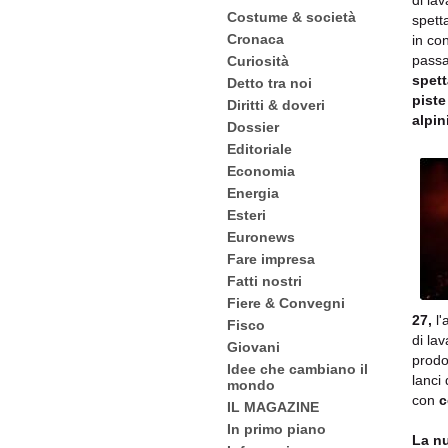
di la
Costume & società
spett
Cronaca
in co
passa
Curiosità
spett
Detto tra noi
piste
Diritti & doveri
alpin
Dossier
Editoriale
Economia
Energia
Esteri
Euronews
Fare impresa
Fatti nostri
Fiere & Convegni
27,
l'
Fisco
di la
Giovani
prodo
Idee che cambiano il
lanci
mondo
con
c
IL MAGAZINE
In primo piano
La nu