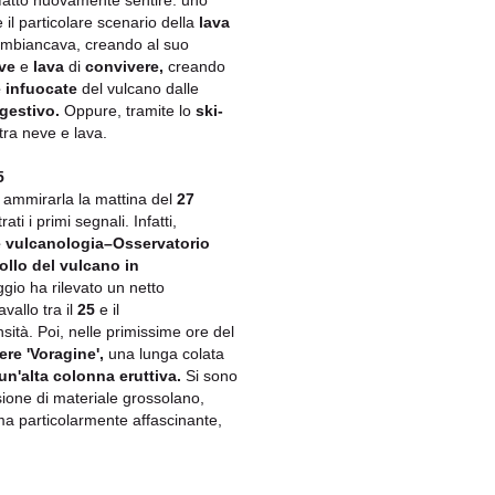
 fatto nuovamente sentire: uno
 il particolare scenario della
lava
imbiancava, creando al suo
ve
e
lava
di
convivere,
creando
 infuocate
del vulcano dalle
gestivo.
Oppure, tramite lo
ski-
tra neve e lava.
5
ammirarla la mattina del
27
ati i primi segnali. Infatti,
a e vulcanologia–Osservatorio
ollo del vulcano in
gio ha rilevato un netto
vallo tra il
25
e il
nsità. Poi, nelle primissime ore del
ere 'Voragine',
una lunga colata
un'alta colonna eruttiva.
Si sono
sione di materiale grossolano,
rama particolarmente affascinante,