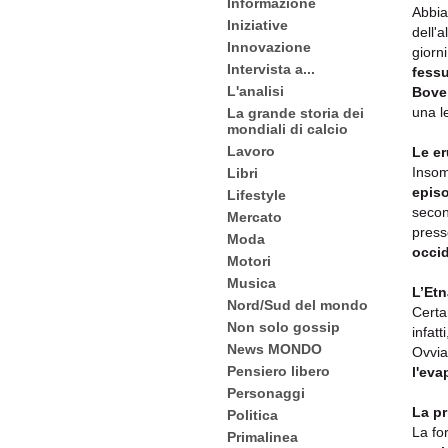
Informazione
Abbia
Iniziative
dell'
Innovazione
giorn
Intervista a...
fessu
L'analisi
Bove
una 
La grande storia dei
mondiali di calcio
Lavoro
Le er
Inso
Libri
epis
Lifestyle
secon
Mercato
press
Moda
occi
Motori
Musica
L’Etn
Nord/Sud del mondo
Certa
Non solo gossip
infat
News MONDO
Ovvia
Pensiero libero
l'eva
Personaggi
La pr
Politica
La fo
Primalinea