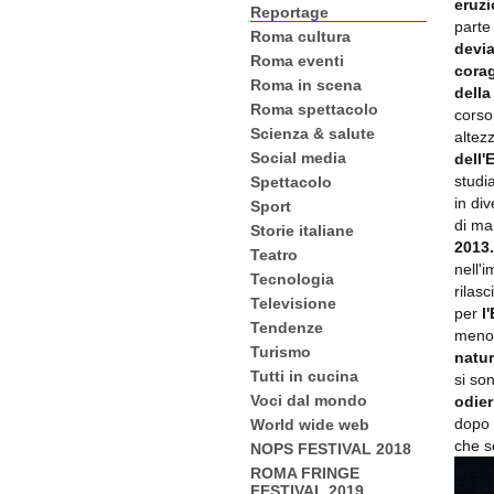
eruz
Reportage
parte 
Roma cultura
devia
Roma eventi
corag
Roma in scena
della
Roma spettacolo
corso
Scienza & salute
altez
Social media
dell'
studi
Spettacolo
in div
Sport
di ma
Storie italiane
2013.
Teatro
nell'
Tecnologia
rilas
Televisione
per
l
Tendenze
men
Turismo
natur
Tutti in cucina
si so
Voci dal mondo
odier
dopo 
World wide web
che s
NOPS FESTIVAL 2018
ROMA FRINGE
FESTIVAL 2019