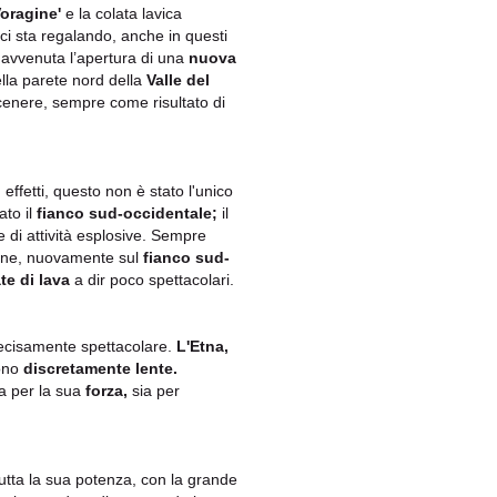
Voragine'
e la colata lavica
 ci sta regalando, anche in questi
 avvenuta l’apertura di una
nuova
ella parete nord della
Valle del
 cenere, sempre come risultato di
 effetti, questo non è stato l'unico
ato il
fianco sud-occidentale;
il
 di attività esplosive. Sempre
ine, nuovamente sul
fianco sud-
te di lava
a dir poco spettacolari.
decisamente spettacolare.
L'Etna,
sono
discretamente lente.
a per la sua
forza,
sia per
tutta la sua potenza, con la grande