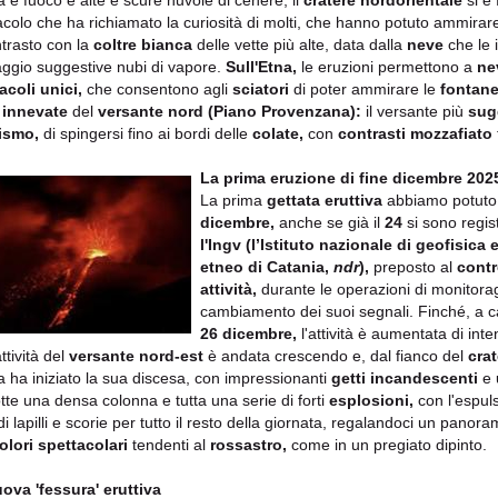
va e fuoco e alte e scure nuvole di cenere, il
cratere nordorientale
si è
acolo che ha richiamato la curiosità di molti, che hanno potuto ammirare
ntrasto con la
coltre bianca
delle vette più alte, data dalla
neve
che le 
ggio suggestive nubi di vapore.
Sull'Etna,
le eruzioni permettono a
ne
acoli unici,
che consentono agli
sciatori
di poter ammirare le
fontane
 innevate
del
versante nord
(Piano Provenzana):
il versante più
sug
ismo,
di spingersi fino ai bordi delle
colate,
con
contrasti mozzafiato
La
prima eruzione di fine dicembre 202
La prima
gettata eruttiva
abbiamo potuto 
dicembre,
anche se già il
24
si sono registr
l'Ingv (l’Istituto nazionale di geofisic
etneo di Catania,
ndr
),
preposto al
contr
attività,
durante le operazioni di monitorag
cambiamento dei suoi segnali. Finché, a ca
26 dicembre,
l'attività è aumentata di inte
attività del
versante nord-est
è andata crescendo e, dal fianco del
crat
va ha iniziato la sua discesa, con impressionanti
getti incandescenti
e
tte una densa colonna e tutta una serie di forti
esplosioni,
con l'espul
 di lapilli e scorie per tutto il resto della giornata, regalandoci un pano
olori spettacolari
tendenti al
rossastro,
come in un pregiato dipinto.
ova 'fessura' eruttiva