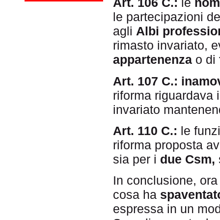
Art. 106 C.:
le
nom
le partecipazioni d
agli
Albi professio
rimasto invariato, 
appartenenza
o di
Art. 107 C.:
inamov
riforma riguardava 
invariato mantene
Art. 110 C.:
le funz
riforma proposta av
sia per i
due Csm,
In conclusione, ora
cosa ha
spaventat
espressa in un modo