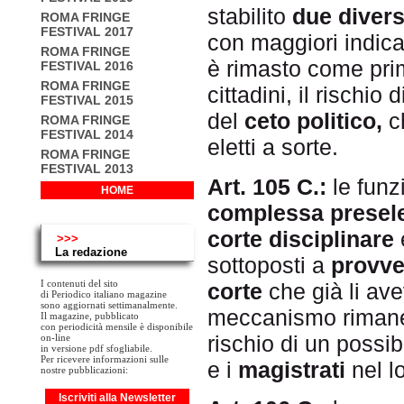
stabilito
due divers
ROMA FRINGE
FESTIVAL 2017
con maggiori indica
ROMA FRINGE
è rimasto come prim
FESTIVAL 2016
ROMA FRINGE
cittadini, il rischio 
FESTIVAL 2015
del
ceto politico,
c
ROMA FRINGE
FESTIVAL 2014
eletti a sorte.
ROMA FRINGE
FESTIVAL 2013
Art. 1
05 C.:
le funz
HOME
complessa presel
corte disciplinare
>>>
La redazione
sottoposti a
provve
I contenuti del sito
corte
che già li ave
di Periodico italiano magazine
sono aggiornati settimanalmente.
meccanismo rimane 
Il magazine, pubblicato
con periodicità mensile è disponibile
rischio di un possib
on-line
in versione pdf sfogliabile.
Per ricevere informazioni sulle
e i
magistrati
nel l
nostre pubblicazioni:
Iscriviti alla Newsletter