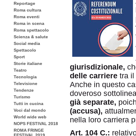
Reportage
Roma cultura
Roma eventi
Roma in scena
Roma spettacolo
Scienza & salute
Social media
Spettacolo
Sport
Storie italiane
giurisdizionale,
che
Teatro
delle carriere
tra i
Tecnologia
Anche in questo ca
Televisione
Tendenze
doveroso sottoline
Turismo
già
separate,
poic
Tutti in cucina
(accusa),
attualme
Voci dal mondo
World wide web
nella loro carriera p
NOPS FESTIVAL 2018
ROMA FRINGE
Art. 1
04 C.:
relativ
FESTIVAL 2019