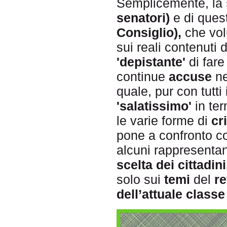
Semplicemente, la
senatori)
e di ques
Consiglio),
che vo
sui reali contenuti 
'depistante'
di fare
continue
accuse
ne
quale, pur con tutti
'salatissimo'
in ter
le varie forme di
cr
pone a confronto 
alcuni rappresentant
scelta dei cittadini
solo sui
temi
del
r
dell’attuale classe 