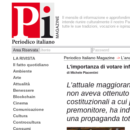
Il mensile di informazione e approfondi
intende riunire culturalmente il nostro Pa
tutte le sue tradizioni, vocazioni e ispira
Area Riservata
Periodico Italiano Magazine
L'ana
->
LA RIVISTA
Il fatto quotidiano
L'importanza di votare in
Ambiente
di Michele Piacentini
Arte
L’attuale maggioran
Attualità
Benessere
non aveva ottenuto i
Blockchain
costituzionali a cu
Cinema
premonitore, ha ind
Comunicazione
Cultura
una propaganda tot
Controcultura
Consumi