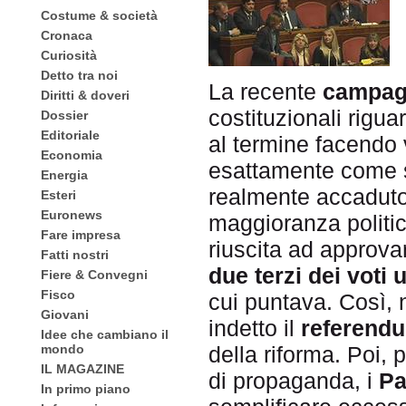
Costume & società
Cronaca
Curiosità
Detto tra noi
La recente
campagn
Diritti & doveri
costituzionali rigua
Dossier
Editoriale
al termine facendo 
Economia
esattamente come s
Energia
realmente accaduto, 
Esteri
Euronews
maggioranza politi
Fare impresa
riuscita ad approva
Fatti nostri
due terzi dei voti ut
Fiere & Convegni
Fisco
cui puntava. Così, 
Giovani
indetto il
referend
Idee che cambiano il
mondo
della riforma. Poi, 
IL MAGAZINE
di propaganda, i
Pa
In primo piano