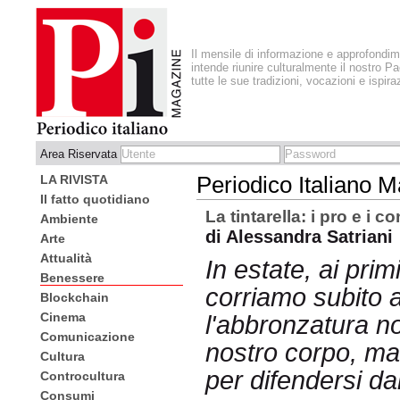
Il mensile di informazione e approfondi
intende riunire culturalmente il nostro Pa
tutte le sue tradizioni, vocazioni e ispira
Area Riservata
LA RIVISTA
Periodico Italiano 
Il fatto quotidiano
La tintarella: i pro e i c
Ambiente
di Alessandra Satriani
Arte
Attualità
In estate, ai prim
Benessere
corriamo subito 
Blockchain
Cinema
l'abbronzatura no
Comunicazione
nostro corpo, ma
Cultura
per difendersi dai
Controcultura
Consumi