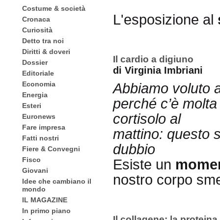
Costume & società
L'esposizione al
Cronaca
Curiosità
Detto tra noi
Diritti & doveri
Il cardio a digiuno
Dossier
di Virginia Imbriani
Editoriale
Economia
Abbiamo voluto 
Energia
perché c’è molta 
Esteri
cortisolo al
Euronews
Fare impresa
mattino: questo s
Fatti nostri
dubbio
Fiere & Convegni
Fisco
Esiste un
momen
Giovani
nostro corpo sme
Idee che cambiano il
mondo
IL MAGAZINE
In primo piano
Il collagene: la proteina