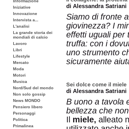
Informazione
di Alessandra Satriani
Iniziative
Innovazione
Siamo di fronte a
Intervista a...
giovinezza? I mi
L'analisi
effetti uguali pe
La grande storia dei
mondiali di calcio
truffa: con i dov
Lavoro
Libri
uno strumento ch
Lifestyle
sicuramente aiut
Mercato
Moda
Motori
Musica
Sei dolce come il miele
Nord/Sud del mondo
di Alessandra Satriani
Non solo gossip
B
uono a tavola e
News MONDO
Pensiero libero
bellezza che non 
Personaggi
Il
miele,
alleato 
Politica
Primalinea
utilizzato anche 