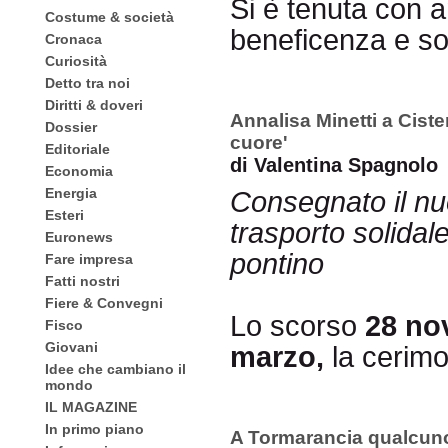
‪Si è tenuta con 
Costume & società
beneficenza e sol
Cronaca
Curiosità
Detto tra noi
Diritti & doveri
Annalisa Minetti a Cister
Dossier
cuore'
Editoriale
di Valentina Spagnolo
Economia
Energia
Consegnato il nu
Esteri
trasporto solidal
Euronews
pontino
Fare impresa
Fatti nostri
Fiere & Convegni
Lo scorso
28 n
Fisco
Giovani
marzo,
la cerim
Idee che cambiano il
mondo
IL MAGAZINE
In primo piano
A Tormarancia qualcuno