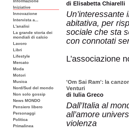
Informazione
di Elisabetta Chiarelli
Iniziative
Un’interessante 
Innovazione
Intervista a...
abitativa, per ris
L'analisi
sociale che sta 
La grande storia dei
mondiali di calcio
con connotati se
Lavoro
Libri
Lifestyle
L’associazione n
Mercato
Moda
Motori
'Om Sai Ram': la canzon
Musica
Venturi
Nord/Sud del mondo
di Iulia Greco
Non solo gossip
News MONDO
Dall’Italia al mo
Pensiero libero
all’amore univers
Personaggi
Politica
violenza
Primalinea