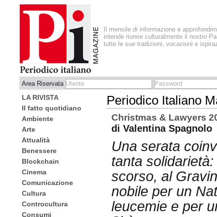
Il mensile di informazione e approfondi
intende riunire culturalmente il nostro Pa
tutte le sue tradizioni, vocazioni e ispira
Area Riservata
LA RIVISTA
Periodico Italiano 
Il fatto quotidiano
Christmas & Lawyers 2
Ambiente
di Valentina Spagnolo
Arte
Attualità
Una serata coinv
Benessere
tanta solidarietà:
Blockchain
Cinema
scorso, al Gravin
Comunicazione
nobile per un Nat
Cultura
leucemie e per u
Controcultura
Consumi