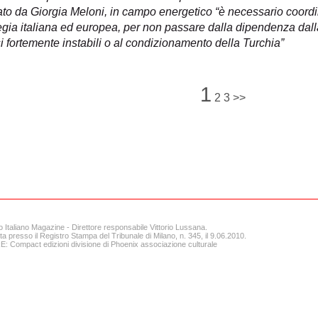
ato da Giorgia Meloni, in campo energetico “è necessario coord
egia italiana ed europea, per non passare dalla dipendenza dall
 fortemente instabili o al condizionamento della Turchia”
1
2
3
>>
o Italiano Magazine - Direttore responsabile Vittorio Lussana.
ta presso il Registro Stampa del Tribunale di Milano, n. 345, il 9.06.2010.
 Compact edizioni divisione di Phoenix associazione culturale