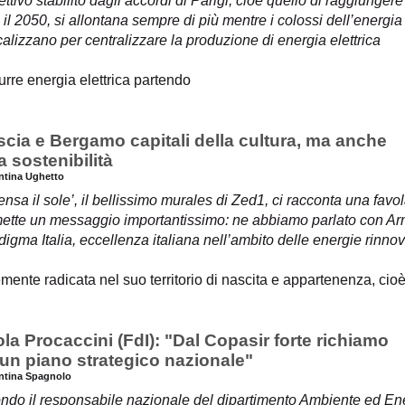
ettivo stabilito dagli accordi di Parigi, cioè quello di raggiunger
 il 2050, si allontana sempre di più mentre i colossi dell’energi
alizzano per centralizzare la produzione di energia elettrica
rre energia elettrica partendo
scia e Bergamo capitali della cultura, ma anche
a sostenibilità
entina Ughetto
ensa il sole’, il bellissimo murales di Zed1, ci racconta una fav
mette un messaggio importantissimo: ne abbiamo parlato con Ar
igma Italia, eccellenza italiana nell’ambito delle energie rinnov
mente radicata nel suo territorio di nascita e appartenenza, cioè
la Procaccini (FdI): "Dal Copasir forte richiamo
 un piano strategico nazionale"
entina Spagnolo
ndo il responsabile nazionale del dipartimento Ambiente ed Ene