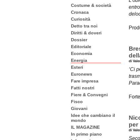
L’obi
Costume & società
entro
Cronaca
deloc
Curiosità
Detto tra noi
Produ
Diritti & doveri
Dossier
Editoriale
Bre
Economia
dell
Energia
di Val
Esteri
‘Ci p
Euronews
tras
Fare impresa
Parad
Fatti nostri
Fiere & Convegni
Forte
Fisco
Giovani
Idee che cambiano il
Nico
mondo
per
IL MAGAZINE
di Val
In primo piano
Seco