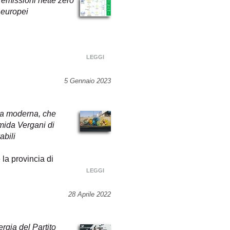
e emissioni nette zero
a europei
LEGGI
5 Gennaio 2023
ola moderna, che
mida Vergani di
abili
 la provincia di
LEGGI
28 Aprile 2022
rgia del Partito