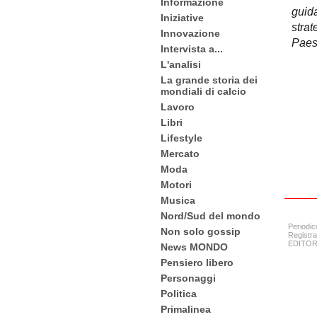
Informazione
guid
Iniziative
strat
Innovazione
Paesi
Intervista a...
L'analisi
La grande storia dei
mondiali di calcio
Lavoro
Libri
Lifestyle
Mercato
Moda
Motori
Musica
Nord/Sud del mondo
Periodic
Non solo gossip
Registra
EDITORE:
News MONDO
Pensiero libero
Personaggi
Politica
Primalinea