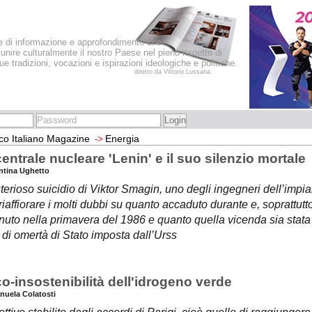
le di informazione e approfondimento che
iunire culturalmente il nostro Paese nel pieno rispetto di
sue tradizioni, vocazioni e ispirazioni ideologiche e politiche.
diretto da Vittorio Lussana
co Italiano Magazine
Energia
->
entrale nucleare 'Lenin' e il suo silenzio mortale
entina Ughetto
sterioso suicidio di Viktor Smagin, uno degli ingegneri dell’impi
 riaffiorare i molti dubbi su quanto accaduto durante e, soprattutt
nuto nella primavera del 1986 e quanto quella vicenda sia stata
 di omertà di Stato imposta dall’Urss
o-insostenibilità dell'idrogeno verde
nuela Colatosti