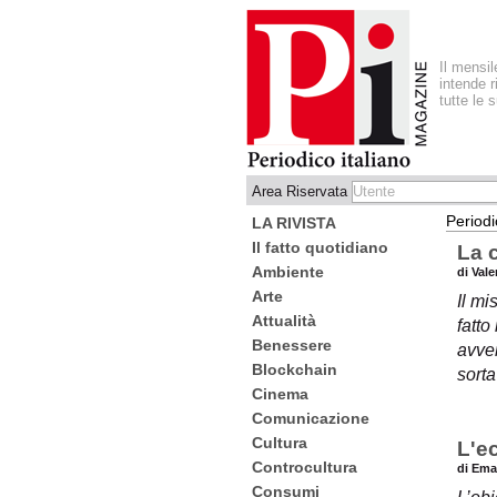
Il mensi
intende r
tutte le 
Area Riservata
Periodi
LA RIVISTA
Il fatto quotidiano
La c
Ambiente
di Val
Arte
Il mi
Attualità
fatto
Benessere
avve
Blockchain
sorta
Cinema
Comunicazione
Cultura
L'ec
Controcultura
di Ema
Consumi