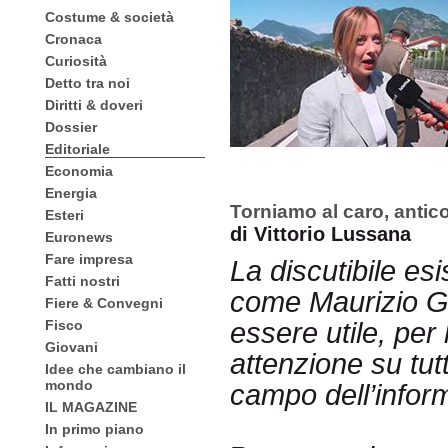
Costume & società
Cronaca
Curiosità
Detto tra noi
Diritti & doveri
Dossier
Editoriale
Economia
Energia
Torniamo al caro, anti
Esteri
di Vittorio Lussana
Euronews
Fare impresa
La discutibile esi
Fatti nostri
come Maurizio G
Fiere & Convegni
Fisco
essere utile, per 
Giovani
attenzione su tut
Idee che cambiano il
mondo
campo dell’infor
IL MAGAZINE
In primo piano