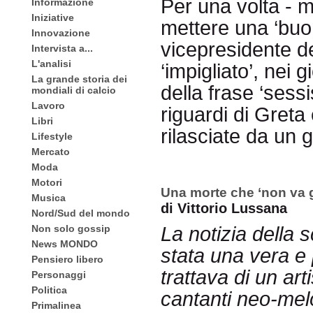
Per una volta - m
Informazione
Iniziative
mettere una ‘buon
Innovazione
vicepresidente d
Intervista a...
L'analisi
‘impigliato’, nei 
La grande storia dei
della frase ‘sessis
mondiali di calcio
Lavoro
riguardi di Gret
Libri
rilasciate da un g
Lifestyle
Mercato
Moda
Motori
Una morte che ‘non va g
Musica
di Vittorio Lussana
Nord/Sud del mondo
Non solo gossip
La notizia della
News MONDO
stata una vera e 
Pensiero libero
trattava di un art
Personaggi
Politica
cantanti neo-mel
Primalinea