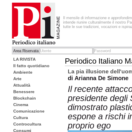
Il mensile di informazione e approfondi
intende riunire culturalmente il nostro Pa
tutte le sue tradizioni, vocazioni e ispira
Area Riservata
LA RIVISTA
Periodico Italiano 
Il fatto quotidiano
La pia illusione dell'uo
Ambiente
di Arianna De Simone
Arte
Attualità
Il recente attacc
Benessere
presidente degli 
Blockchain
Cinema
dimostrato plasti
Comunicazione
espone a rischi im
Cultura
proprio ego
Controcultura
Consumi