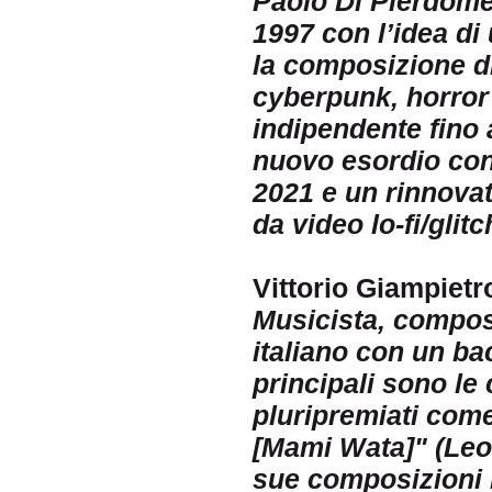
Paolo Di Pierdomen
1997 con l’idea di 
la composizione di
cyberpunk, horror e
indipendente fino 
nuovo esordio con
2021 e un rinnovat
da video lo-fi/glitc
Vittorio Giampietr
Musicista, compos
italiano con un ba
principali sono le
pluripremiati com
[Mami Wata]" (Leon
sue composizioni h