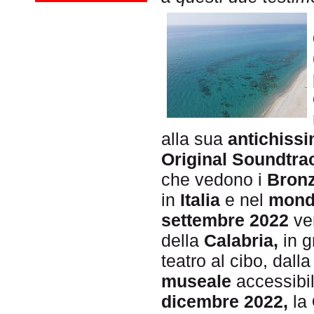
alla sua
antich
issi
Original Soundtr
che vedono i
B
ronz
in
Italia
e nel
mond
settembre 2022
ver
della
Calabria,
in g
teatro al cibo, dall
museale
accessibil
dicembre 2022,
la