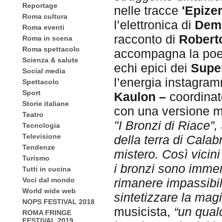
Reportage
nelle tracce
'Epizeri
Roma cultura
l’elettronica di
Dem
Roma eventi
racconto di
Robert
Roma in scena
Roma spettacolo
accompagna la poe
Scienza & salute
echi epici dei
Supe
Social media
l’energia instagra
Spettacolo
Sport
Kaulon –
coordinat
Storie italiane
con una versione m
Teatro
"I Bronzi di Riace”,
Tecnologia
Televisione
della terra di Calabr
Tendenze
mistero. Così vicini
Turismo
i bronzi sono immen
Tutti in cucina
Voci dal mondo
rimanere impassibi
World wide web
sintetizzare la magi
NOPS FESTIVAL 2018
musicista,
“un qual
ROMA FRINGE
FESTIVAL 2019