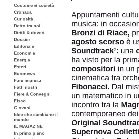
Costume & società
Cronaca
Appuntamenti cultur
Curiosità
musica: in occasio
Detto tra noi
Bronzi di Riace,
p
Diritti & doveri
Dossier
agosto scorso
è u
Editoriale
Soundtrack’:
una
Economia
ha visto per la pri
Energia
Esteri
compositori
in un 
Euronews
cinematica tra orche
Fare impresa
Fibonacci.
Dal mist
Fatti nostri
un matematico in un 
Fiere & Convegni
Fisco
incontro tra la
Magn
Giovani
contemporaneo de
Idee che cambiano il
mondo
Original Soundtra
IL MAGAZINE
Supernova Colletti
In primo piano