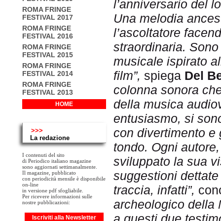
l’anniversario del l
ROMA FRINGE
Una melodia ancest
FESTIVAL 2017
ROMA FRINGE
l’ascoltatore facend
FESTIVAL 2016
straordinaria. Sono 
ROMA FRINGE
FESTIVAL 2015
musicale ispirato a
ROMA FRINGE
film”,
spiega
Del B
FESTIVAL 2014
ROMA FRINGE
colonna sonora che 
FESTIVAL 2013
della musica audiov
HOME
entusiasmo, si sono
con divertimento e 
>>>
La redazione
tondo. Ogni autore, 
I contenuti del sito
sviluppato la sua v
di Periodico italiano magazine
sono aggiornati settimanalmente.
suggestioni dettate
Il magazine, pubblicato
con periodicità mensile è disponibile
on-line
traccia, infatti”,
con
in versione pdf sfogliabile.
Per ricevere informazioni sulle
archeologico della 
nostre pubblicazioni:
a questi due testim
Iscriviti alla Newsletter