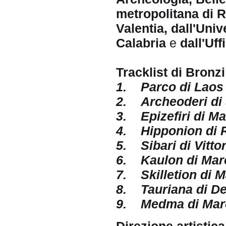
metropolitana di 
Valentia, dall'Uni
Calabria
e
dall'Uff
Tracklist di Bronz
1. Parco di Laos 
2. Archeoderi di 
3. Epizefiri di Ma
4. Hipponion di 
5. Sibari di Vitto
6. Kaulon di Mar
7. Skilletion di M
8. Tauriana di D
9. Medma di Mar
Direzione artistica