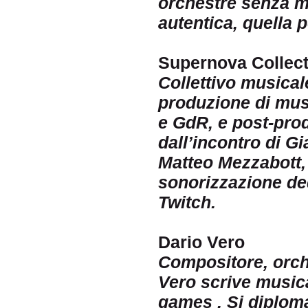
orchestre senza m
autentica, quella 
Supernova Collect
Collettivo musical
produzione di mus
e GdR, e post-pro
dall’incontro di 
Matteo Mezzabott, 
sonorizzazione de
Twitch.
Dario Vero
Compositore, orche
Vero scrive musica
games . Si diploma 