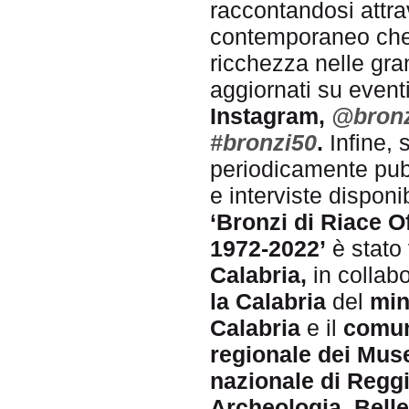
raccontandosi attrav
contemporaneo che 
ricchezza nelle gra
aggiornati su eventi 
Instagram,
@bronz
#bronzi50
.
Infine, 
periodicamente pubb
e interviste disponi
‘Bronzi di Riace Off
1972-2022’
è stato
Calabria,
in collab
la Calabria
del
min
Calabria
e il
comun
regionale dei Muse
nazionale di Reggi
Archeologia, Belle