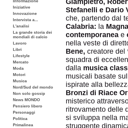
Giampietro, Rober
Informazione
Iniziative
Stefanelli e Dario 
Innovazione
che, partendo dal t
Intervista a...
Calabria:
la
Magna
L'analisi
La grande storia dei
contemporanea
e
mondiali di calcio
nella veste di diret
Lavoro
Libri
Bene,
creatore del
Lifestyle
squadra di eccellen
Mercato
dalla
musica class
Moda
musicali basate sul
Motori
Musica
ispirate alla bellez
Nord/Sud del mondo
Bronzi di Riace O
Non solo gossip
misterico attraverso
News MONDO
Pensiero libero
ritrovamento delle 
Personaggi
si sviluppa nella m
Politica
struggente dinamic
Primalinea