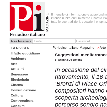
Il mensile di informazione e approfondi
intende riunire culturalmente il nostro Pa
tutte le sue tradizioni, vocazioni e ispira
Area Riservata
Periodico Italiano Magazine
Arte
->
LA RIVISTA
Il fatto quotidiano
Suggestioni mediterrane
Ambiente
di Arianna De Simone
Arte
In occasione del ci
Attualità
Benessere
ritrovamento, il 16
Blockchain
‘Bronzi di Riace Or
Cinema
compositori hanno 
Comunicazione
Cultura
scoperta archeolog
Controcultura
percorso sonoro na
Consumi