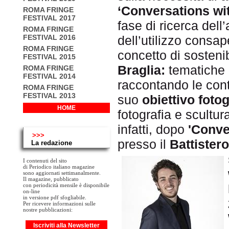
‘Conversations wi
ROMA FRINGE
FESTIVAL 2017
fase di ricerca dell’
ROMA FRINGE
FESTIVAL 2016
dell’utilizzo consap
ROMA FRINGE
concetto di sostenib
FESTIVAL 2015
Braglia:
tematiche d
ROMA FRINGE
FESTIVAL 2014
raccontando le cont
ROMA FRINGE
FESTIVAL 2013
suo
obiettivo foto
HOME
fotografia e scultur
infatti, dopo
'Conve
>>>
presso il
Battistero
La redazione
I contenuti del sito
di Periodico italiano magazine
sono aggiornati settimanalmente.
Il magazine, pubblicato
con periodicità mensile è disponibile
on-line
in versione pdf sfogliabile.
Per ricevere informazioni sulle
nostre pubblicazioni:
Iscriviti alla Newsletter