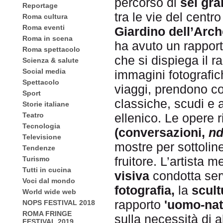
percorso di
sei gra
Reportage
tra le vie del centro
Roma cultura
Roma eventi
Giardino dell’Arch
Roma in scena
ha avuto un rappo
Roma spettacolo
che si dispiega il r
Scienza & salute
Social media
immagini fotografich
Spettacolo
viaggi, prendono c
Sport
classiche, scudi e a
Storie italiane
Teatro
ellenico. Le opere r
Tecnologia
(conversazioni,
nd
Televisione
mostre per sottolin
Tendenze
fruitore. L’artista
Turismo
Tutti in cucina
visiva
condotta ser
Voci dal mondo
fotografia,
la
scult
World wide web
rapporto
'uomo-nat
NOPS FESTIVAL 2018
ROMA FRINGE
sulla necessità di a
FESTIVAL 2019