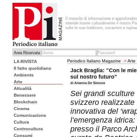
Il mensile di informazione e approfondi
intende riunire culturalmente il nostro Pa
tutte le sue tradizioni, vocazioni e ispira
Area Riservata
Periodico Italiano Magazine
Arte
->
LA RIVISTA
Il fatto quotidiano
Jack Braglia: "Con le mie 
Ambiente
sul nostro futuro"
Arte
di Arianna De Simone
Attualità
Sei grandi sculture 
Benessere
svizzero realizzate
Blockchain
Cinema
innovativa del ‘wra
Comunicazione
l'emergenza idrica:
Cultura
presso il Parco Arc
Controcultura
Consumi