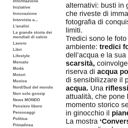
Informazione
alternativi: busti i
Iniziative
che riveste di imma
Innovazione
Intervista a...
fotografia di conqui
L'analisi
limiti.
La grande storia dei
Tredici sono le foto
mondiali di calcio
Lavoro
ambiente:
tredici f
Libri
dell’acqua e la sua
Lifestyle
scarsità,
coinvolgen
Mercato
Moda
riserva di
acqua po
Motori
di sensibilizzare i
Musica
acqua.
Una
rifles
Nord/Sud del mondo
Non solo gossip
attualità, che pone 
News MONDO
momento storico se
Pensiero libero
in ginocchio il
pian
Personaggi
Politica
La mostra
‘Convers
Primalinea