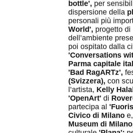
bottle',
per sensibil
dispersione della
p
personali più impor
World',
progetto di
dell’ambiente pres
poi ospitato dalla ci
'Conversations wit
Parma capitale ital
'Bad RagARTz',
fes
(Svizzera),
con scul
l’artista,
Kelly Hala
'OpenArt'
di
Rover
partecipa al
'Fuori
Civico di Milano
e,
Museum di Milano
culturale
'Plana';
n