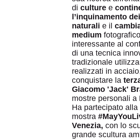
di
culture
e
contine
l’inquinamento dei
naturali
e il
cambia
medium
fotografic
interessante al con
di una tecnica innova
tradizionale utiliz
realizzati in acciai
conquistare la
terz
Giacomo 'Jack' Br
mostre personali a
Ha partecipato alla
mostra
#MayYouLi
Venezia,
con lo sc
grande scultura am