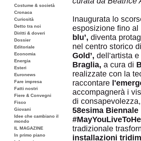
curata da Beatrice 
Costume & società
Cronaca
Inaugurata lo scor
Curiosità
Detto tra noi
esposizione fino al
Diritti & doveri
blu’,
diventa protag
Dossier
nel centro storico d
Editoriale
Gold’,
dell'artista 
Economia
Energia
Braglia,
a cura di
B
Esteri
realizzate con la t
Euronews
raccontare
l'emerg
Fare impresa
Fatti nostri
accompagnerà i visita
Fiere & Convegni
di consapevolezza,
Fisco
58esima Biennale 
Giovani
Idee che cambiano il
#MayYouLiveToHe
mondo
tradizionale trasfor
IL MAGAZINE
In primo piano
installazioni tridi