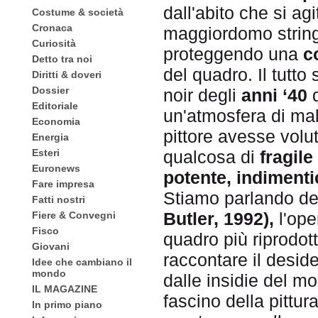
dall'abito che si agi
Costume & società
Cronaca
maggiordomo string
Curiosità
proteggendo una
c
Detto tra noi
del quadro. Il tutto
Diritti & doveri
Dossier
noir degli
anni ‘40
d
Editoriale
un'atmosfera di ma
Economia
pittore avesse vol
Energia
Esteri
qualcosa di
fragile
Euronews
potente, indimenti
Fare impresa
Stiamo parlando d
Fatti nostri
Butler, 1992),
l'ope
Fiere & Convegni
Fisco
quadro più riprodot
Giovani
raccontare il deside
Idee che cambiano il
mondo
dalle insidie del mo
IL MAGAZINE
fascino della pittur
In primo piano