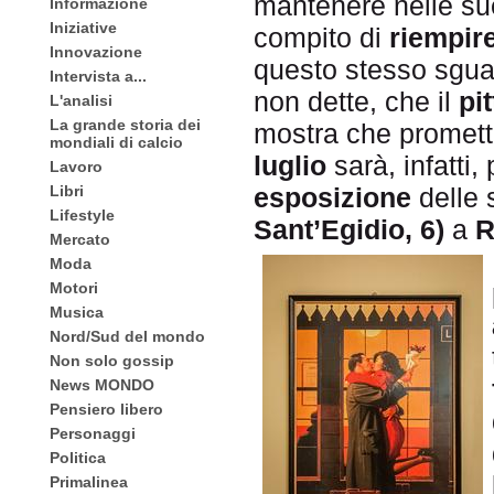
mantenere nelle sue
Informazione
Iniziative
compito di
riempire
Innovazione
questo stesso sguar
Intervista a...
non dette, che il
pi
L'analisi
La grande storia dei
mostra che promett
mondiali di calcio
luglio
sarà, infatti,
Lavoro
Libri
esposizione
delle 
Lifestyle
Sant’Egidio, 6)
a
R
Mercato
Moda
Motori
Musica
Nord/Sud del mondo
Non solo gossip
News MONDO
Pensiero libero
Personaggi
Politica
Primalinea