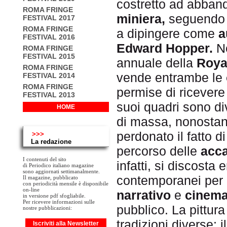
costretto ad abband
ROMA FRINGE
miniera,
seguendo l
FESTIVAL 2017
ROMA FRINGE
a dipingere come
a
FESTIVAL 2016
Edward Hopper.
N
ROMA FRINGE
FESTIVAL 2015
annuale della
Roya
ROMA FRINGE
vende entrambe le
FESTIVAL 2014
ROMA FRINGE
permise di ricevere
FESTIVAL 2013
suoi quadri sono di
HOME
di massa, nonosta
perdonato il fatto 
>>>
La redazione
percorso delle
acca
I contenuti del sito
infatti, si discost
di Periodico italiano magazine
sono aggiornati settimanalmente.
contemporanei per 
Il magazine, pubblicato
con periodicità mensile è disponibile
on-line
narrativo
e
cinema
in versione pdf sfogliabile.
Per ricevere informazioni sulle
pubblico. La pittura
nostre pubblicazioni:
tradizioni diverse: i
Iscriviti alla Newsletter