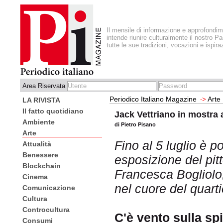
Il mensile di informazione e approfondi
intende riunire culturalmente il nostro Pa
tutte le sue tradizioni, vocazioni e ispira
Area Riservata
Periodico Italiano Magazine
Arte
->
LA RIVISTA
Il fatto quotidiano
Jack Vettriano in mostra
Ambiente
di Pietro Pisano
Arte
Fino al 5 luglio è p
Attualità
Benessere
esposizione del pit
Blockchain
Francesca Bogliolo
Cinema
nel cuore del quart
Comunicazione
Cultura
Controcultura
C'è vento sulla sp
Consumi