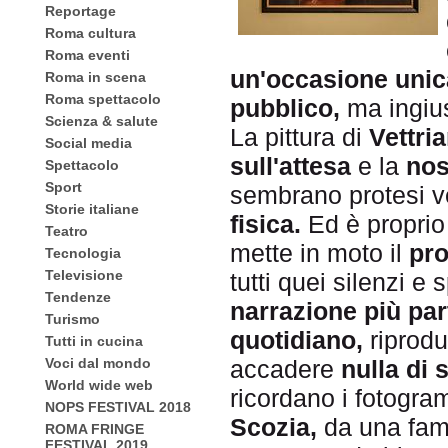
Reportage
Roma cultura
Roma eventi
un'occasione unic
Roma in scena
Roma spettacolo
pubblico,
ma ingiu
Scienza & salute
La pittura di
Vettri
Social media
sull'attesa
e la
nos
Spettacolo
Sport
sembrano protesi 
Storie italiane
fisica.
Ed è proprio
Teatro
mette in moto il
pr
Tecnologia
Televisione
tutti quei silenzi e
Tendenze
narrazione più par
Turismo
quotidiano,
riprod
Tutti in cucina
Voci dal mondo
accadere
nulla di 
World wide web
ricordano i fotogra
NOPS FESTIVAL 2018
Scozia,
da una famig
ROMA FRINGE
FESTIVAL 2019