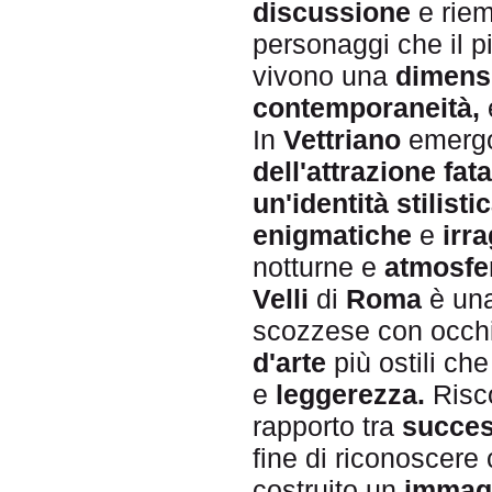
discussione
e riem
personaggi che il p
vivono una
dimens
contempora
neità,
In
Vettriano
emergo
dell'attrazione fata
un'identità stilisti
enigmatiche
e
irra
notturne e
atmosfe
Velli
di
Roma
è una
scozzese con occhi 
d'arte
più ostili ch
e
leggerezza.
Risco
rapporto tra
succe
fine di riconoscere
costruito un
immagi