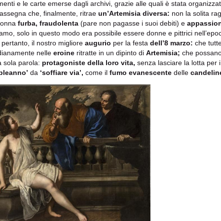
enti e le carte emerse dagli archivi, grazie alle quali è stata organizza
assegna che, finalmente, ritrae
un’Artemisia diversa:
non la solita ra
donna
furba, fraudolenta
(pare non pagasse i suoi debiti) e
appassion
amo, solo in questo modo era possibile essere donne e pittrici nell’epoc
 pertanto, il nostro migliore
augurio
per la festa
dell’8 marzo:
che tutt
dianamente nelle
eroine
ritratte in un dipinto di
Artemisia;
che possano
a sola parola:
protagoniste della loro vita,
senza lasciare la lotta per i 
pleanno’
da
‘soffiare via’,
come il
fumo evanescente
delle
candelin