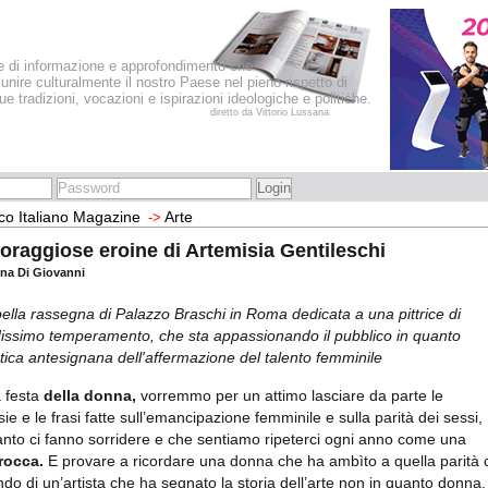
le di informazione e approfondimento che
iunire culturalmente il nostro Paese nel pieno rispetto di
sue tradizioni, vocazioni e ispirazioni ideologiche e politiche.
diretto da Vittorio Lussana
co Italiano Magazine
Arte
->
oraggiose eroine di Artemisia Gentileschi
ena Di Giovanni
ella rassegna di Palazzo Braschi in Roma dedicata a una pittrice di
issimo temperamento, che sta appassionando il pubblico in quanto
tica antesignana dell'affermazione del talento femminile
a festa
della donna,
vorremmo per un attimo lasciare da parte le
sie e le frasi fatte sull’emancipazione femminile e sulla parità dei sessi,
anto ci fanno sorridere e che sentiamo ripeterci ogni anno come una
trocca.
E provare a ricordare una donna che ha ambìto a quella parità c
ndo di un’artista che ha segnato la storia dell’arte non in quanto donn