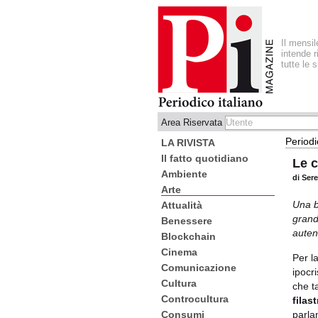
Il mensi
intende r
tutte le 
Area Riservata
Periodi
LA RIVISTA
Il fatto quotidiano
Le c
Ambiente
di Ser
Arte
Una b
Attualità
grand
Benessere
auten
Blockchain
Cinema
Per l
Comunicazione
ipocri
Cultura
che t
Controcultura
filas
parla
Consumi