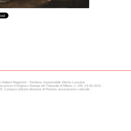
o Italiano Magazine - Direttore responsabile Vittorio Lussana.
ta presso il Registro Stampa del Tribunale di Milano, n. 345, il 9.06.2010.
 Compact edizioni divisione di Phoenix associazione culturale