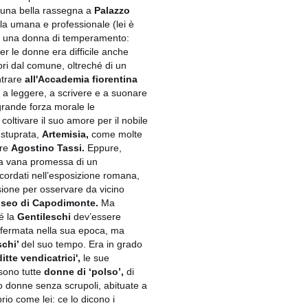
do una bella rassegna a
Palazzo
bola umana e professionale (lei è
 una donna di temperamento:
er le donne era difficile anche
ori dal comune, oltreché di un
ntrare
all'Accademia fiorentina
 a leggere, a scrivere e a suonare
 grande forza morale le
 coltivare il suo amore per il nobile
 stuprata,
Artemisia,
come molte
ore
Agostino Tassi.
Eppure,
a vana promessa di un
icordati nell’esposizione romana,
ione per osservare da vicino
seo di Capodimonte.
Ma
é la
Gentileschi
dev’essere
 affermata nella sua epoca, ma
schi’
del suo tempo. Era in grado
itte vendicatrici',
le sue
sono tutte
donne di ‘polso’,
di
no donne senza scrupoli, abituate a
rio come lei: ce lo dicono i