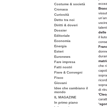
eccez
Costume & società
Bras
Cronaca
vissut
Curiosità
un’an
Detto tra noi
uscir
Diritti & doveri
talen
Dossier
delle
Editoriale
il li
Economia
conse
Energia
Fran
donne
Esteri
durant
Euronews
matri
Fare impresa
che r
Fatti nostri
capol
Fiere & Convegni
sopra
Fisco
ricor
Giovani
sopra
Idee che cambiano il
di ri
mondo
'Cleo
IL MAGAZINE
carat
In primo piano
‘sgom