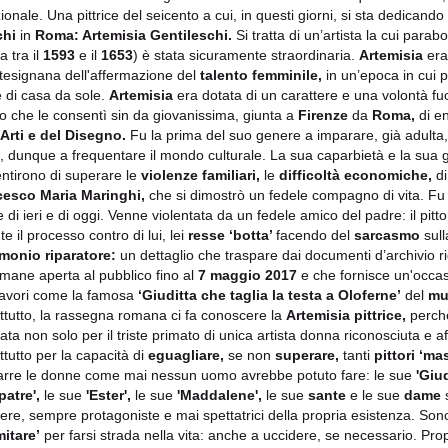
ionale. Una pittrice del seicento a cui, in questi giorni, si sta dedican
chi
in
Roma: Artemisia Gentileschi.
Si tratta di un’artista la cui para
a tra il
1593
e il
1653
) è stata sicuramente straordinaria.
Artemisia
era
tesignana dell'affermazione del
talento femminile,
in un’epoca in cui p
e di casa da sole.
Artemisia
era dotata di un carattere e una volontà fu
to che le consentì sin da giovanissima, giunta a
Firenze
da
Roma,
di e
 Arti e del Disegno.
Fu la prima del suo genere a imparare, già adulta,
uto, dunque a frequentare il mondo culturale. La sua caparbietà e la sua
ntirono di superare le
violenze familiari,
le
difficoltà economiche,
di
cesco Maria Maringhi,
che si dimostrò un fedele compagno di vita. Fu
 di ieri e di oggi. Venne violentata da un fedele amico del padre: il pitt
e il processo contro di lui, lei
resse ‘botta’
facendo del
sarcasmo
sull
monio riparatore:
un dettaglio che traspare dai documenti d’archivio r
imane aperta al pubblico fino al
7 maggio 2017
e che fornisce un'occas
avori come la famosa
‘Giuditta che taglia la testa a Oloferne’
del
mu
ttutto, la rassegna romana ci fa conoscere la
Artemisia pittrice,
perch
data non solo per il triste primato di unica artista donna riconosciuta e
ttutto per la capacità di
eguagliare,
se non
superare,
tanti
pittori ‘ma
trarre le donne come mai nessun uomo avrebbe potuto fare: le sue
'Giud
patre',
le sue
'Ester',
le sue
'Maddalene',
le sue
sante
e le sue
dame
tere, sempre protagoniste e mai spettatrici della propria esistenza. So
itare’
per farsi strada nella vita: anche a uccidere, se necessario. Prop