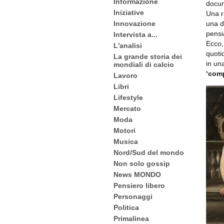
Informazione
docum
Iniziative
Una r
una 
Innovazione
pensi
Intervista a...
Ecco,
L'analisi
quoti
La grande storia dei
in un
mondiali di calcio
‘com
Lavoro
Libri
Lifestyle
Mercato
Moda
Motori
Musica
Nord/Sud del mondo
Non solo gossip
News MONDO
Pensiero libero
Personaggi
Politica
Primalinea