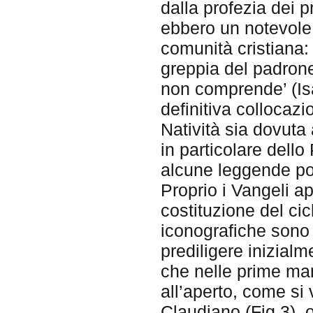
dalla profezia dei pr
ebbero un notevole 
comunità cristiana: 
greppia del padron
non comprende’ (Isa
definitiva collocazi
Natività sia dovuta 
in particolare dell
alcune leggende pop
Proprio i Vangeli a
costituzione del cicl
iconografiche son
prediligere inizialm
che nelle prime ma
all’aperto, come si 
Claudiano (Fig.3),