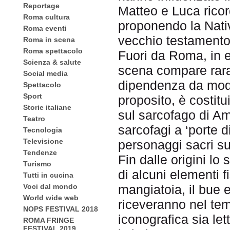
Reportage
Matteo e Luca ricord
Roma cultura
proponendo la Nati
Roma eventi
vecchio testamento
Roma in scena
Roma spettacolo
Fuori da Roma, in e
Scienza & salute
scena compare rar
Social media
dipendenza da mode
Spettacolo
Sport
proposito, è costitu
Storie italiane
sul sarcofago di Am
Teatro
sarcofagi a ‘porte di
Tecnologia
Televisione
personaggi sacri s
Tendenze
Fin dalle origini l
Turismo
di alcuni elementi fi
Tutti in cucina
Voci dal mondo
mangiatoia, il bue e
World wide web
riceveranno nel tem
NOPS FESTIVAL 2018
iconografica sia let
ROMA FRINGE
FESTIVAL 2019