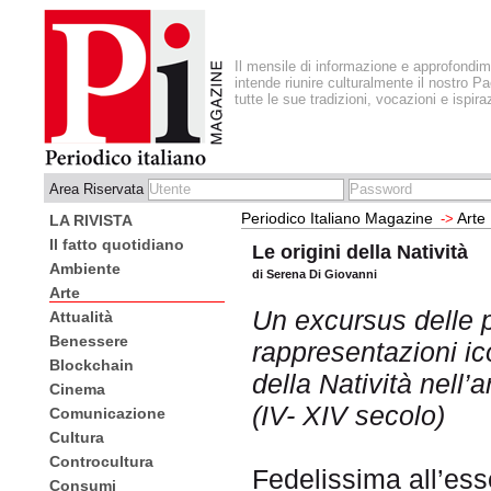
Il mensile di informazione e approfondi
intende riunire culturalmente il nostro Pa
tutte le sue tradizioni, vocazioni e ispira
Area Riservata
Periodico Italiano Magazine
Arte
->
LA RIVISTA
Il fatto quotidiano
Le origini della Natività
Ambiente
di Serena Di Giovanni
Arte
Un excursus delle p
Attualità
Benessere
rappresentazioni i
Blockchain
della Natività nell’a
Cinema
(IV- XIV secolo)
Comunicazione
Cultura
Controcultura
Fedelissima all’es
Consumi