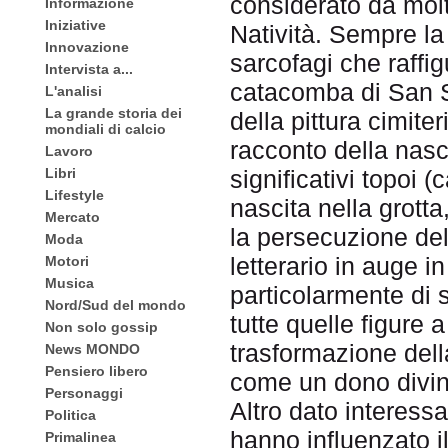
considerato da molt
Informazione
Iniziative
Natività. Sempre la
Innovazione
sarcofagi che raffi
Intervista a...
catacomba di San S
L'analisi
La grande storia dei
della pittura cimiter
mondiali di calcio
racconto della nasci
Lavoro
Libri
significativi topoi (
Lifestyle
nascita nella grotta,
Mercato
la persecuzione del 
Moda
letterario in auge i
Motori
Musica
particolarmente di 
Nord/Sud del mondo
tutte quelle figure a
Non solo gossip
trasformazione dell
News MONDO
Pensiero libero
come un dono divin
Personaggi
Altro dato interessan
Politica
hanno influenzato il
Primalinea