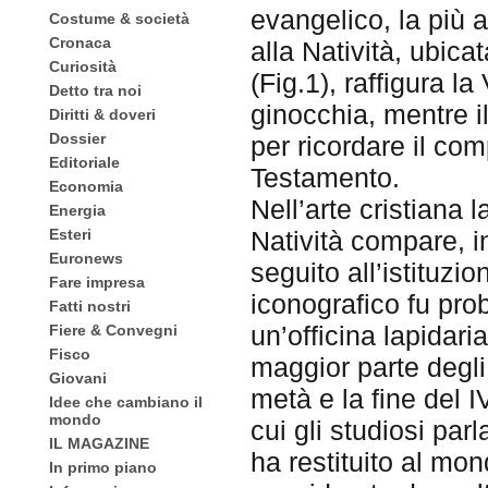
evangelico, la più 
Costume & società
Cronaca
alla Natività, ubic
Curiosità
(Fig.1), raffigura l
Detto tra noi
ginocchia, mentre il
Diritti & doveri
Dossier
per ricordare il co
Editoriale
Testamento.
Economia
Nell’arte cristiana 
Energia
Esteri
Natività compare, i
Euronews
seguito all’istituzi
Fare impresa
iconografico fu pro
Fatti nostri
un’officina lapidari
Fiere & Convegni
Fisco
maggior parte degli 
Giovani
metà e la fine del I
Idee che cambiano il
mondo
cui gli studiosi par
IL MAGAZINE
ha restituito al mo
In primo piano