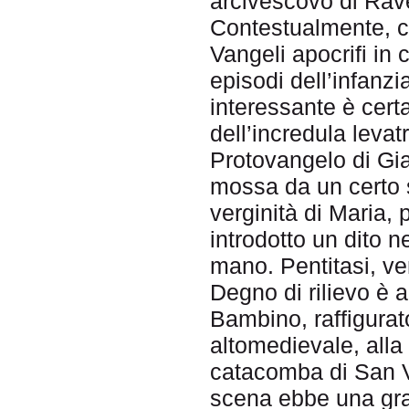
arcivescovo di Ra
Contestualmente, com
Vangeli apocrifi in 
episodi dell’infanzia
interessante è cert
dell’incredula levat
Protovangelo di Gia
mossa da un certo s
verginità di Maria, p
introdotto un dito n
mano. Pentitasi, ve
Degno di rilievo è a
Bambino, raffigurat
altomedievale, alla 
catacomba di San 
scena ebbe una gra