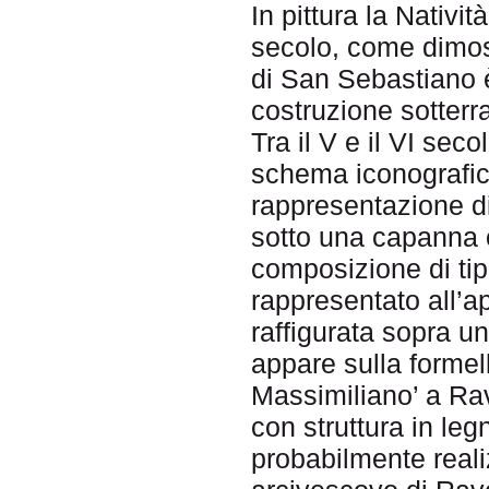
In pittura la Nativi
secolo, come dimos
di San Sebastiano è
costruzione sotterr
Tra il V e il VI sec
schema iconografic
rappresentazione di
sotto una capanna o
composizione di tip
rappresentato all’ap
raffigurata sopra u
appare sulla formell
Massimiliano’ a Rav
con struttura in leg
probabilmente reali