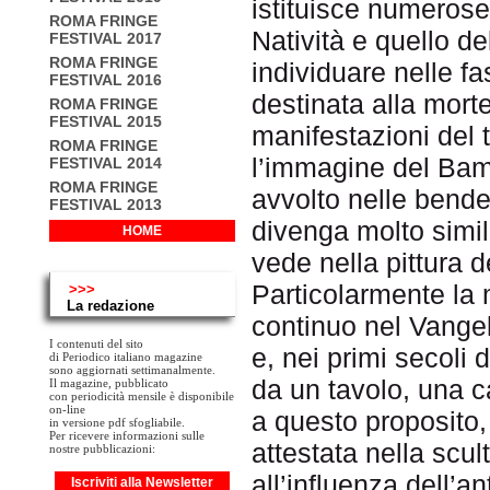
istituisce numerose
ROMA FRINGE
Natività e quello d
FESTIVAL 2017
ROMA FRINGE
individuare nelle f
FESTIVAL 2016
destinata alla morte
ROMA FRINGE
FESTIVAL 2015
manifestazioni del 
ROMA FRINGE
l’immagine del Bam
FESTIVAL 2014
ROMA FRINGE
avvolto nelle bende
FESTIVAL 2013
divenga molto simil
HOME
vede nella pittura
Particolarmente la
>>>
La redazione
continuo nel Vangel
I contenuti del sito
e, nei primi secoli 
di Periodico italiano magazine
sono aggiornati settimanalmente.
da un tavolo, una c
Il magazine, pubblicato
con periodicità mensile è disponibile
on-line
a questo proposito,
in versione pdf sfogliabile.
Per ricevere informazioni sulle
attestata nella scu
nostre pubblicazioni:
all’influenza dell’a
Iscriviti alla Newsletter