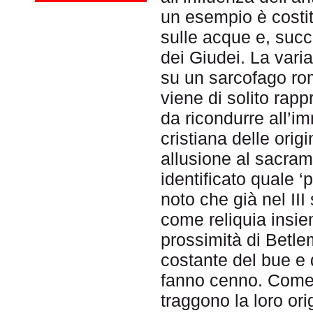
un esempio è costit
sulle acque e, succ
dei Giudei. La vari
su un sarcofago ro
viene di solito rap
da ricondurre all’im
cristiana delle orig
allusione al sacram
identificato quale ‘p
noto che già nel II
come reliquia insie
prossimità di Betlem
costante del bue e d
fanno cenno. Come s
traggono la loro or