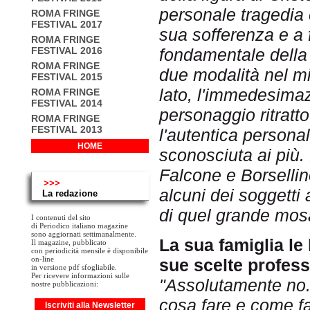
personale tragedia e
ROMA FRINGE
FESTIVAL 2017
sua sofferenza e a 
ROMA FRINGE
fondamentale della m
FESTIVAL 2016
ROMA FRINGE
due modalità nel mi
FESTIVAL 2015
lato, l'immedesima
ROMA FRINGE
FESTIVAL 2014
personaggio ritratto; 
ROMA FRINGE
FESTIVAL 2013
l'autentica persona
HOME
sconosciuta ai più.
Falcone e Borselli
>>>
alcuni dei soggetti a
La redazione
di quel grande mosa
I contenuti del sito
di Periodico italiano magazine
sono aggiornati settimanalmente.
La sua famiglia le 
Il magazine, pubblicato
con periodicità mensile è disponibile
on-line
sue scelte profess
in versione pdf sfogliabile.
Per ricevere informazioni sulle
"Assolutamente no. 
nostre pubblicazioni:
cosa fare e come fa
Iscriviti alla Newsletter