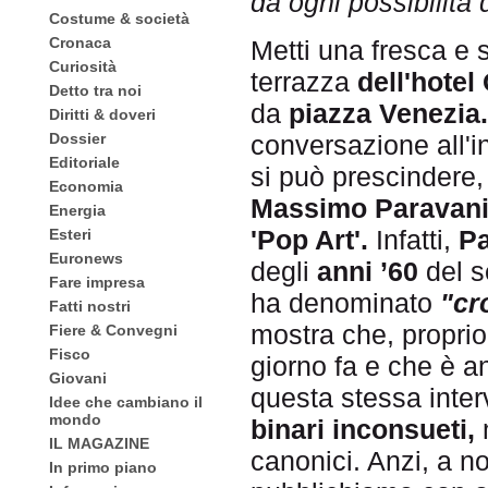
da ogni possibilità 
Costume & società
Cronaca
Metti una fresca e
Curiosità
terrazza
dell'hotel
Detto tra noi
da
piazza Venezia.
Diritti & doveri
conversazione all'
Dossier
Editoriale
si può prescindere, 
Economia
Massimo Paravani
Energia
'Pop Art'.
Infatti,
Pa
Esteri
Euronews
degli
anni ’60
del s
Fare impresa
ha denominato
"cr
Fatti nostri
mostra che, proprio 
Fiere & Convegni
Fisco
giorno fa e che è a
Giovani
questa stessa interv
Idee che cambiano il
mondo
binari inconsueti,
m
IL MAGAZINE
canonici. Anzi, a no
In primo piano