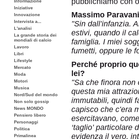
pubblichiamo con o
Informazione
Iniziative
Massimo Paravani,
Innovazione
Intervista a...
"Sin dall'infanzia.
L'analisi
estivi, quando il ca
La grande storia dei
famiglia. I miei sogg
mondiali di calcio
Lavoro
fumetti, oppure le fo
Libri
Lifestyle
Perché proprio que
Mercato
lei?
Moda
"Sa che finora non
Motori
Musica
questa mia attrazio
Nord/Sud del mondo
immutabili, quindi 
Non solo gossip
capisco che c'era m
News MONDO
Pensiero libero
esercitavano, come l
Personaggi
‘taglio’ particolare
Politica
evidenza il vero, in
Primalinea