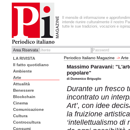
Il mensile di informazione e approfondi
intende riunire culturalmente il nostro Pa
tutte le sue tradizioni, vocazioni e ispira
Area Riservata
Periodico Italiano Magazine
Arte
->
LA RIVISTA
Il fatto quotidiano
Massimo Paravani: "L'ar
Ambiente
popolare"
Arte
di Domenico Briguglio
Attualità
Durante un fresco
Benessere
incontrato un inter
Blockchain
Cinema
Art’, con idee decis
Comunicazione
la fruizione artisti
Cultura
‘intellettualismo d
Controcultura
Consumi