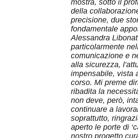
mostra, sotto il prof
della collaborazion
precisione, due stor
fondamentale apport
Alessandra Libonati
particolarmente nell
comunicazione e nell
alla sicurezza, l'a
impensabile, vista
corso. Mi preme dir
ribadita la necessit
non deve, però, int
continuare a lavor
soprattutto, ringra
aperto le porte di ‘
nostro progetto cur