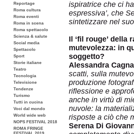
ispiratrice che ci h
Reportage
Roma cultura
espressiva’, che S
Roma eventi
sintetizzare nel suo
Roma in scena
Roma spettacolo
Scienza & salute
Il ‘fil rouge’ della
Social media
mutevolezza: in q
Spettacolo
soggetto?
Sport
Storie italiane
Alessandra Cagna
Teatro
scatti, sulla mutevo
Tecnologia
produzione fotograf
Televisione
Tendenze
riflessione e appro
Turismo
anche in virtù di mi
Tutti in cucina
nuvole: la material
Voci dal mondo
World wide web
risposte a ciò che 
NOPS FESTIVAL 2018
Serena Di Giovann
ROMA FRINGE
FESTIVAL 2019