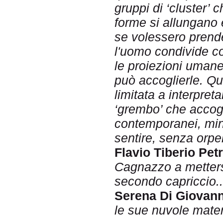
gruppi di ‘cluster’
forme si allungano 
se volessero prende
l'uomo condivide con
le proiezioni uman
può accoglierle. Qu
limitata a interpret
‘grembo’ che accogl
contemporanei, mini
sentire, senza orpel
Flavio Tiberio Petr
Cagnazzo a mettersi
secondo capriccio..
Serena Di Giovann
le sue nuvole materi