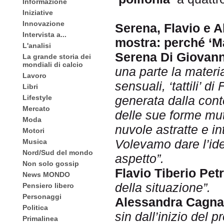
Informazione
Iniziative
Innovazione
Serena, Flavio e A
Intervista a...
mostra: perché ‘Ma
L'analisi
Serena Di Giovann
La grande storia dei
mondiali di calcio
una parte la materi
Lavoro
sensuali, ‘tattili’ di
Libri
Lifestyle
generata dalla con
Mercato
delle sue forme mute
Moda
nuvole astratte e i
Motori
Volevamo dare l’ide
Musica
Nord/Sud del mondo
aspetto”.
Non solo gossip
Flavio Tiberio Petr
News MONDO
della situazione”.
Pensiero libero
Personaggi
Alessandra Cagna
Politica
sin dall’inizio del 
Primalinea