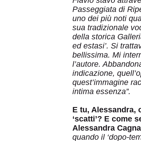
Flavio stavo attrav
Passeggiata di Ripe
uno dei più noti qua
sua tradizionale vo
della storica Galler
ed estasi’. Si tratt
bellissima. Mi inte
l’autore. Abbandona
indicazione, quell’
quest’immagine racc
intima essenza”.
E tu, Alessandra, c
‘scatti’? E come s
Alessandra Cagna
quando il ‘dopo-te