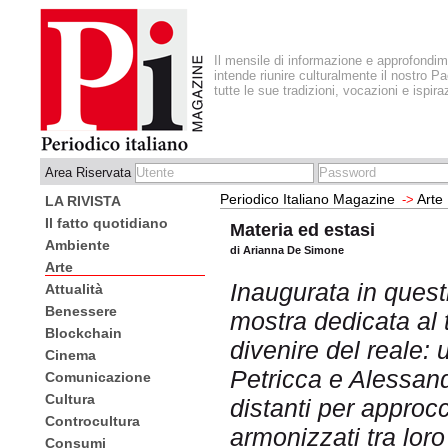
Il mensile di informazione e approfondi
intende riunire culturalmente il nostro Pa
tutte le sue tradizioni, vocazioni e ispira
Area Riservata
Periodico Italiano Magazine
Arte
->
LA RIVISTA
Il fatto quotidiano
Materia ed estasi
Ambiente
di Arianna De Simone
Arte
Inaugurata in quest
Attualità
Benessere
mostra dedicata al
Blockchain
divenire del reale: u
Cinema
Petricca e Alessa
Comunicazione
Cultura
distanti per approcc
Controcultura
armonizzati tra loro
Consumi