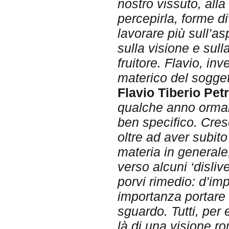
nostro vissuto, all
percepirla, forme 
lavorare più sull’as
sulla visione e sul
fruitore. Flavio, inv
materico del sogget
Flavio Tiberio Petr
qualche anno ormai
ben specifico. Cre
oltre ad aver subito 
materia in generale,
verso alcuni ‘disliv
porvi rimedio: d’imp
importanza portare a
sguardo. Tutti, per
là di una visione