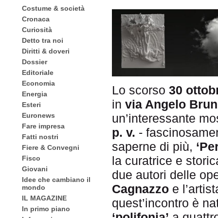
Costume & società
Cronaca
Curiosità
Detto tra noi
Diritti & doveri
Dossier
Editoriale
Economia
Lo scorso
30 ottob
Energia
in
via Angelo Brune
Esteri
Euronews
un’interessante most
Fare impresa
p. v.
- fascinosament
Fatti nostri
saperne di più,
‘Pe
Fiere & Convegni
la curatrice e storic
Fisco
Giovani
due autori delle op
Idee che cambiano il
Cagnazzo
e l’artis
mondo
IL MAGAZINE
quest’incontro è na
In primo piano
‘polifonia’
a quattr