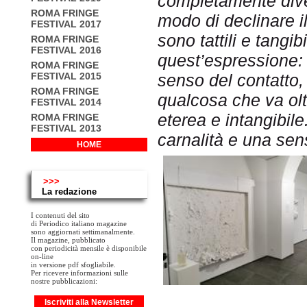
completamente divers
ROMA FRINGE
modo di declinare i
FESTIVAL 2017
sono tattili e tangib
ROMA FRINGE
FESTIVAL 2016
quest’espressione: d
ROMA FRINGE
FESTIVAL 2015
senso del contatto,
ROMA FRINGE
qualcosa che va olt
FESTIVAL 2014
eterea e intangibil
ROMA FRINGE
FESTIVAL 2013
carnalità e una sens
HOME
>>>
La redazione
I contenuti del sito
di Periodico italiano magazine
sono aggiornati settimanalmente.
Il magazine, pubblicato
con periodicità mensile è disponibile
on-line
in versione pdf sfogliabile.
Per ricevere informazioni sulle
nostre pubblicazioni:
Iscriviti alla Newsletter