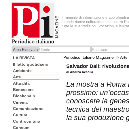
Il mensile di informazione e approfondi
intende riunire culturalmente il nostro Pa
tutte le sue tradizioni, vocazioni e ispira
Area Riservata
Periodico Italiano Magazine
Arte
->
LA RIVISTA
Il fatto quotidiano
Salvador Dalì: rivoluzione
Ambiente
di Andrea Accolla
Arte
La mostra a Roma fi
Attualità
Benessere
prossimo: un’occas
Blockchain
conoscere la genes
Cinema
tecnica del maestr
Comunicazione
Cultura
la sua produzione g
Controcultura
Consumi