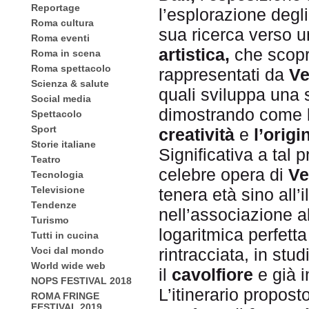
Reportage
l’esplorazione degl
Roma cultura
sua ricerca verso u
Roma eventi
artistica,
che scopre
Roma in scena
Roma spettacolo
rappresentati da
Ve
Scienza & salute
quali sviluppa una s
Social media
dimostrando come l’
Spettacolo
Sport
creatività
e
l’origi
Storie italiane
Significativa a tal 
Teatro
celebre opera di
Ve
Tecnologia
Televisione
tenera età sino all
Tendenze
nell’associazione a
Turismo
logaritmica perfetta
Tutti in cucina
Voci dal mondo
rintracciata, in stud
World wide web
il
cavolfiore
e già 
NOPS FESTIVAL 2018
L’itinerario propos
ROMA FRINGE
FESTIVAL 2019