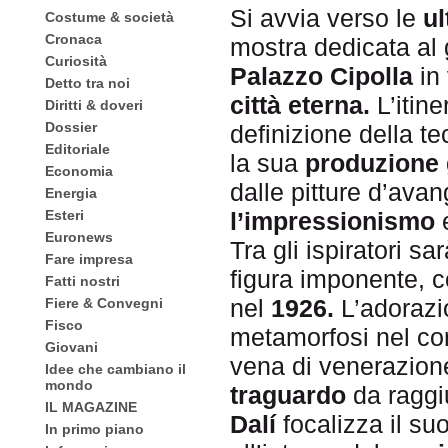
Si avvia verso le
u
Costume & società
Cronaca
mostra dedicata al
Curiosità
Palazzo Cipolla
in
Detto tra noi
città eterna.
L’itine
Diritti & doveri
Dossier
definizione della t
Editoriale
la sua
produzione 
Economia
dalle pitture d’ava
Energia
Esteri
l’impressionismo
Euronews
Tra gli ispiratori sa
Fare impresa
figura imponente, c
Fatti nostri
nel
1926.
L’adorazi
Fiere & Convegni
Fisco
metamorfosi nel co
Giovani
vena di venerazion
Idee che cambiano il
mondo
traguardo
da raggiu
IL MAGAZINE
Dalí
focalizza il su
In primo piano