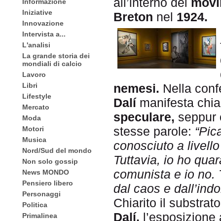
all’interno del
movi
Informazione
Iniziative
Breton
nel
1924.
Innovazione
Intervista a...
L'analisi
La grande storia dei
mondiali di calcio
Lavoro
Libri
nemesi.
Nella con
Lifestyle
Dalí
manifesta chia
Mercato
speculare,
seppur 
Moda
stesse parole:
“Pic
Motori
Musica
conosciuto a livel
Nord/Sud del mondo
Tuttavia, io ho quar
Non solo gossip
comunista e io no. 
News MONDO
Pensiero libero
dal caos e dall’indo
Personaggi
Chiarito il substrat
Politica
Dalí,
l’esposizione 
Primalinea