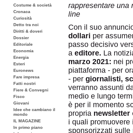
rappresentare una 
Costume & società
Cronaca
line
Curiosità
Detto tra noi
Con il suo annuncio
Diritti & doveri
dollari
per assumere
Dossier
passo decisivo vers
Editoriale
Economia
a
editore.
La notizi
Energia
marzo 2021:
nei p
Esteri
piattaforma - per o
Euronews
- per
giornalisti, sc
Fare impresa
Fatti nostri
verranno assunti da
Fiere & Convegni
medio e lungo termi
Fisco
è per il momento s
Giovani
Idee che cambiano il
propria
newsletter
mondo
i quali promuovere 
IL MAGAZINE
In primo piano
sponsorizzati sulle