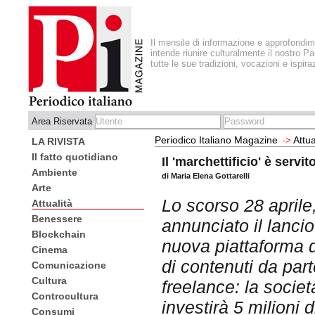
Il mensile di informazione e approfondi
intende riunire culturalmente il nostro Pa
tutte le sue tradizioni, vocazioni e ispira
Area Riservata
Periodico Italiano Magazine
Attua
->
LA RIVISTA
Il fatto quotidiano
Il 'marchettificio' è servit
Ambiente
di Maria Elena Gottarelli
Arte
Lo scorso 28 april
Attualità
Benessere
annunciato il lancio
Blockchain
nuova piattaforma d
Cinema
di contenuti da parte
Comunicazione
Cultura
freelance: la socie
Controcultura
investirà 5 milioni 
Consumi