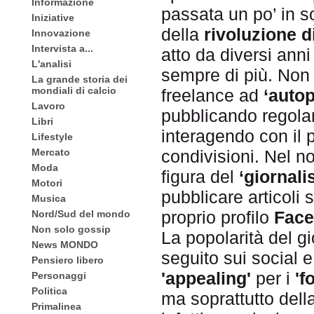
Informazione
passata un po’ in s
Iniziative
della
rivoluzione d
Innovazione
Intervista a...
atto da diversi ann
L'analisi
sempre di più. Non 
La grande storia dei
mondiali di calcio
freelance ad
‘auto
Lavoro
pubblicando regolar
Libri
interagendo con il 
Lifestyle
condivisioni. Nel n
Mercato
Moda
figura del
‘giornali
Motori
pubblicare articoli
Musica
proprio profilo
Fac
Nord/Sud del mondo
Non solo gossip
La popolarità del gi
News MONDO
seguito sui social 
Pensiero libero
'appealing'
per i
'f
Personaggi
Politica
ma soprattutto dell
Primalinea