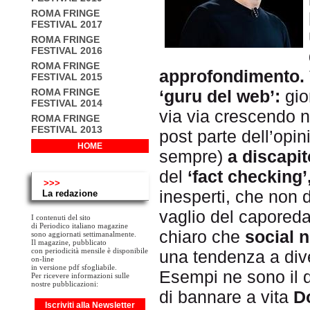
ROMA FRINGE
FESTIVAL 2017
ROMA FRINGE
FESTIVAL 2016
ROMA FRINGE
approfondimento.
FESTIVAL 2015
‘guru del web’:
gior
ROMA FRINGE
FESTIVAL 2014
via via crescendo ne
ROMA FRINGE
FESTIVAL 2013
post parte dell’opi
HOME
sempre)
a discapit
del
‘fact checking’
>>>
inesperti, che non 
La redazione
vaglio del caporedatt
I contenuti del sito
di Periodico italiano magazine
chiaro che
social 
sono aggiornati settimanalmente.
Il magazine, pubblicato
con periodicità mensile è disponibile
una tendenza a di
on-line
in versione pdf sfogliabile.
Esempi ne sono il di
Per ricevere informazioni sulle
nostre pubblicazioni:
di bannare a vita
D
Iscriviti alla Newsletter