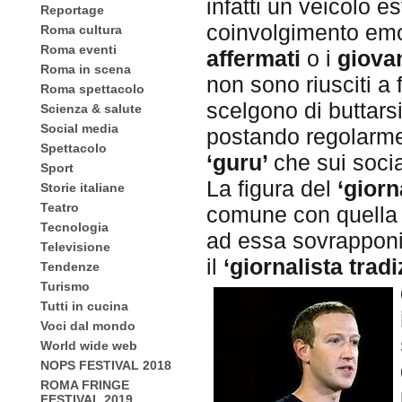
infatti un veicolo 
Reportage
coinvolgimento emo
Roma cultura
Roma eventi
affermati
o i
giovan
Roma in scena
non sono riusciti a
Roma spettacolo
scelgono di buttars
Scienza & salute
Social media
postando regolarmen
Spettacolo
‘guru’
che sui socia
Sport
La figura del
‘giorn
Storie italiane
Teatro
comune con quella
Tecnologia
ad essa sovrapponi
Televisione
il
‘giornalista tradi
Tendenze
Turismo
Tutti in cucina
Voci dal mondo
World wide web
NOPS FESTIVAL 2018
ROMA FRINGE
FESTIVAL 2019