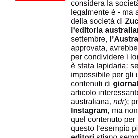
considera la societ
legalmente è - ma 
della società di
Zuc
l’editoria australia
settembre,
l’Austra
approvata, avrebbe
per condividere i lo
è stata lapidaria: 
impossibile per gli 
contenuti di
giornal
articolo interessan
australiana,
ndr
); 
Instagram,
ma non 
quel contenuto per v
questo l’esempio p
editori
stiano sempre