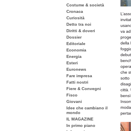
Costume & società
Cronaca
L’ass
Curiosità
invita
Detto tra noi
usano
Diritti & doveri
va ad
proget
Dossier
della
Editoriale
foggi
Economia
debut
Energia
benché
Esteri
opera
Euronews
che s
Fare impresa
sotto 
Fatti nostri
disagi
Fiere & Convegni
città
Fisco
bens
Insom
Giovani
moda,
Idee che cambiano il
mondo
perta
IL MAGAZINE
In primo piano