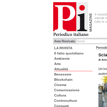
Il mensi
intende r
tutte le 
Area Riservata
Periodi
LA RIVISTA
Il fatto quotidiano
Scia
Ambiente
di Anna
Arte
Un’ini
Attualità
auten
Benessere
Blockchain
Cinema
Comunicazione
Cultura
Controcultura
Consumi