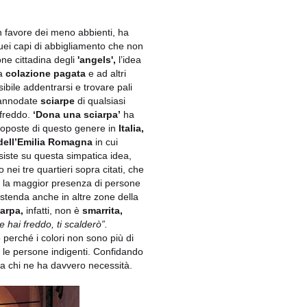
n favore dei meno abbienti, ha
ei capi di abbigliamento che non
one cittadina degli
'angels',
l’idea
la
colazione pagata
e ad altri
ibile addentrarsi e trovare pali
e annodate
sciarpe
di qualsiasi
 freddo.
‘Dona una sciarpa’
ha
 proposte di questo genere in
Italia,
dell’Emilia Romagna
in cui
siste su questa simpatica idea,
ei tre quartieri sopra citati, che
o la maggior presenza di persone
i estenda anche in altre zone della
iarpa,
infatti, non è
smarrita,
 hai freddo, ti scalderò”.
 perché i colori non sono più di
e le persone indigenti. Confidando
 a chi ne ha davvero necessità.