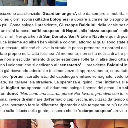
ociazione assistenziale
‘Guardian angels’,
che da sempre si mobilita i
to nei giorni scorsi i cittadini
bolognesi
a donare a chi ne ha bisogno qu
 più. Come spiega il presidente,
Giuseppe Balduini,
della locale sezi
 unirsi al famoso
‘caffé sospeso’
di
Napoli,
alla
‘pizza sospesa’
e al
ti simili. Nei quartieri di
San Donato, San Vitale
e
Navile
è quindi poss
 luce insieme ad alberi ben visibili e colorati, attorno ai quali sono stat
a e tessuto, affinché chi vive in strada le possa prendere e ripararsi dal
tato proprio nella città felsinea. Al momento, non si ha notizia di altre
 non si escluda l’intento di poter estendere l’offerta in altre dieci città
no i volontari che si dedicano ai
‘senzatetto’.
Il presidente
Balduini
in
ta già ricevendo adesioni e testimonianze di apprezzamento, soprattutto n
i loro
‘portici’,
caratteristici del capoluogo emiliano-romagnolo, vedon
ate, sia italiane, sia straniere. La speranza è, quindi, che l’iniziativa s
. Un
bigliettino
apposto sull'indumento spiega il senso del gesto. La
sc
ì un
dono:
“Non sono una sciarpa persa! Per favore, prendimi con te: se
ma, invece di eliminare dall’armadio capi vecchi, inutilizzati da tempo o
 essi potranno fare la differenza riparando dalle temperature più rigid
nto sulla fiducia della gente, si spera che le
‘sciarpe sospese’
arrivino