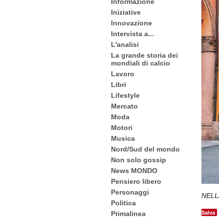
Informazione
Iniziative
Innovazione
Intervista a...
L'analisi
La grande storia dei
mondiali di calcio
Lavoro
Libri
Lifestyle
Mercato
Moda
Motori
Musica
Nord/Sud del mondo
Non solo gossip
News MONDO
Pensiero libero
Personaggi
NELL
Politica
Salva
Primalinea