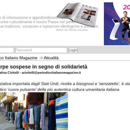
le di informazione e approfondimento che
iunire culturalmente il nostro Paese nel pieno rispetto di
sue tradizioni, vocazioni e ispirazioni ideologiche e politiche.
diretto da Vittorio Lussana
co Italiano Magazine
Attualità
->
rpe sospese in segno di solidarietà
lisa Civitelli - acivitelli@periodicoitalianomagazine.it
ziativa importata dagli Stati Uniti, rivolta a bisognosi e 'senzatetto', è st
tico ‘cuore pulsante’ della più autentica cultura umanitaria italiana