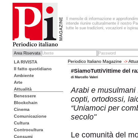
Il mensile di informazione e approfondi
intende riunire culturalmente il nostro Pa
tutte le sue tradizioni, vocazioni e ispira
Area Riservata
Periodico Italiano Magazine
Attua
->
LA RIVISTA
Il fatto quotidiano
#SiamoTuttiVittime del r
Ambiente
di Marcello Valeri
Arte
Arabi e musulmani it
Attualità
Benessere
copti, ortodossi, laic
Blockchain
“Uniamoci per comba
Cinema
secolo"
Comunicazione
Cultura
Controcultura
Le comunità del mo
Consumi