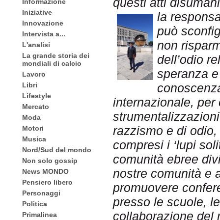
questi atti disumani
Informazione
Iniziative
la responsab
Innovazione
può sconfi
Intervista a...
non risparm
L'analisi
La grande storia dei
dell’odio re
mondiali di calcio
speranza e 
Lavoro
Libri
conoscenza,
Lifestyle
internazionale, per 
Mercato
strumentalizzazioni
Moda
razzismo e di odio,
Motori
Musica
compresi i ‘lupi soli
Nord/Sud del mondo
comunità ebree divi
Non solo gossip
nostre comunità e 
News MONDO
Pensiero libero
promuovere confere
Personaggi
presso le scuole, le
Politica
collaborazione del m
Primalinea