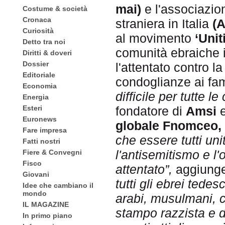
mai)
e l'associazion
Costume & società
Cronaca
straniera in Italia
(A
Curiosità
al movimento
‘Unit
Detto tra noi
comunità ebraiche 
Diritti & doveri
Dossier
l'attentato contro l
Editoriale
condoglianze ai fami
Economia
difficile per tutte le
Energia
Esteri
fondatore di
Amsi
Euronews
globale Fnomceo,
Fare impresa
che essere tutti unit
Fatti nostri
l'antisemitismo e l
Fiere & Convegni
Fisco
attentato”,
aggiung
Giovani
tutti gli ebrei tedes
Idee che cambiano il
mondo
arabi, musulmani, co
IL MAGAZINE
stampo razzista e d
In primo piano