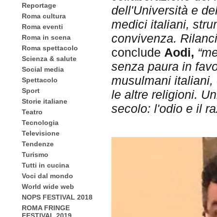
Reportage
dell'Università e de
Roma cultura
medici italiani, str
Roma eventi
convivenza. Rilanc
Roma in scena
Roma spettacolo
conclude
Aodi,
“me
Scienza & salute
senza paura in favor
Social media
musulmani italiani, e
Spettacolo
Sport
le altre religioni. 
Storie italiane
secolo: l'odio e il r
Teatro
Tecnologia
Televisione
Tendenze
Turismo
Tutti in cucina
Voci dal mondo
World wide web
NOPS FESTIVAL 2018
ROMA FRINGE
FESTIVAL 2019