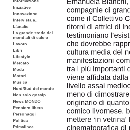
Emanuela Bianchi, 
Informazione
Iniziative
compagnie di grand
Innovazione
come il Collettivo C
Intervista a...
ritorni di attrici d
L'analisi
La grande storia dei
testimoniano l’esis
mondiali di calcio
che dovrebbe rappr
Lavoro
Libri
cultura media del n
Lifestyle
manifestazioni come
Mercato
tra i più importanti
Moda
viene affidata dalla
Motori
Musica
livello assai medio
Nord/Sud del mondo
meno di dimostrare 
Non solo gossip
originario di quant
News MONDO
Pensiero libero
comico livornese, b
Personaggi
mettere ‘in vetrina’
Politica
cinematografica di
Primalinea