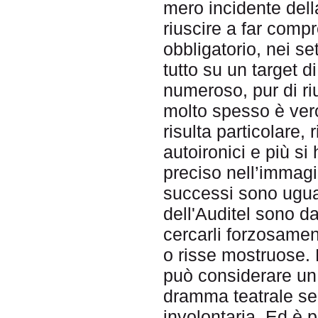
mero incidente dell
riuscire a far com
obbligatorio, nei se
tutto su un target d
numeroso, pur di ri
molto spesso è vero
risulta particolare, 
autoironici e più si
preciso nell’immagina
successi sono ugual
dell'Auditel sono da
cercarli forzosame
o risse mostruose. L
può considerare un
dramma teatrale segu
involontaria. Ed è 