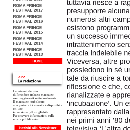
tuttavia riesce a r
ROMA FRINGE
presupporre alcuna 
FESTIVAL 2017
ROMA FRINGE
numerosi altri campi
FESTIVAL 2016
esistono programma
ROMA FRINGE
FESTIVAL 2015
un successo immedia
ROMA FRINGE
intrattenimento sen
FESTIVAL 2014
ROMA FRINGE
traccia indelebile n
FESTIVAL 2013
Viceversa, altre pro
HOME
possiedono in sé una
tale da riuscire a t
>>>
La redazione
riflessione e che, 
I contenuti del sito
rianalizzate e appr
di Periodico italiano magazine
sono aggiornati settimanalmente.
‘incubazione’. Un 
Il magazine, pubblicato
con periodicità mensile è disponibile
on-line
rappresentato dall
in versione pdf sfogliabile.
Per ricevere informazioni sulle
nei primi anni ’80 
nostre pubblicazioni:
televisiva ‘L’altra 
Iscriviti alla Newsletter