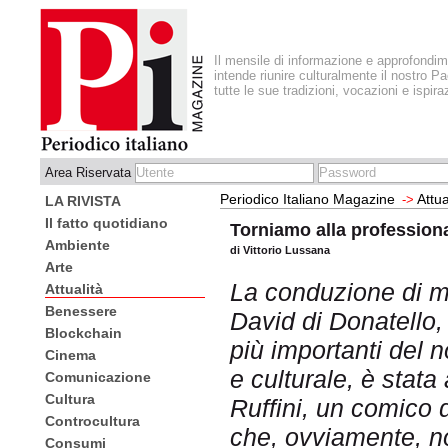
Il mensile di informazione e approfondi
intende riunire culturalmente il nostro Pa
tutte le sue tradizioni, vocazioni e ispira
Area Riservata
Periodico Italiano Magazine
Attua
->
LA RIVISTA
Il fatto quotidiano
Torniamo alla professiona
Ambiente
di Vittorio Lussana
Arte
La conduzione di m
Attualità
Benessere
David di Donatello,
Blockchain
più importanti del 
Cinema
e culturale, è stata
Comunicazione
Cultura
Ruffini, un comico d
Controcultura
che, ovviamente, no
Consumi