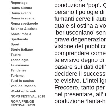
Reportage
conduzione ‘pop’. Qu
Roma cultura
persino tipologie di
Roma eventi
fumanti cervelli auto
Roma in scena
Roma spettacolo
quale si ostina a vo
Scienza & salute
‘berlusconiano’ senz
Social media
grave degenerazione
Spettacolo
Sport
visione del pubblic
Storie italiane
comprendere come, 
Teatro
televisivo degno d
Tecnologia
Televisione
basare sui dati dell
Tendenze
decidere il success
Turismo
televisivo. L’intell
Tutti in cucina
Voci dal mondo
Freccero, tanto per
World wide web
nel presentare, all’
NOPS FESTIVAL 2018
produzione ‘fanta-h
ROMA FRINGE
FESTIVAL 2019