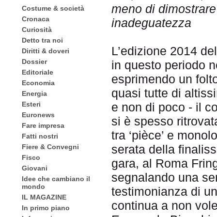
meno di dimostrare 
Costume & società
Cronaca
inadeguatezza
Curiosità
Detto tra noi
L’edizione 2014 del
Diritti & doveri
Dossier
in questo periodo ne
Editoriale
esprimendo un folto
Economia
quasi tutte di altis
Energia
Esteri
e non di poco - il c
Euronews
si è spesso ritrova
Fare impresa
tra ‘pièce’ e monolo
Fatti nostri
serata della finalis
Fiere & Convegni
Fisco
gara, al Roma Fring
Giovani
segnalando una seri
Idee che cambiano il
mondo
testimonianza di un
IL MAGAZINE
continua a non vole
In primo piano