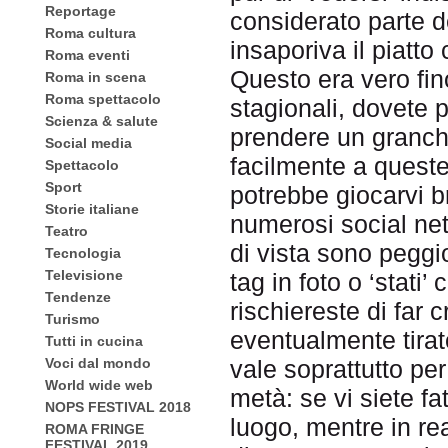
Reportage
considerato parte d
Roma cultura
insaporiva il piatto
Roma eventi
Questo era vero fino 
Roma in scena
Roma spettacolo
stagionali, dovete 
Scienza & salute
prendere un granch
Social media
facilmente a queste
Spettacolo
Sport
potrebbe giocarvi br
Storie italiane
numerosi social net
Teatro
di vista sono peggi
Tecnologia
Televisione
tag in foto o ‘stati
Tendenze
rischiereste di far c
Turismo
eventualmente tirat
Tutti in cucina
Voci dal mondo
vale soprattutto pe
World wide web
metà: se vi siete fa
NOPS FESTIVAL 2018
luogo, mentre in re
ROMA FRINGE
FESTIVAL 2019