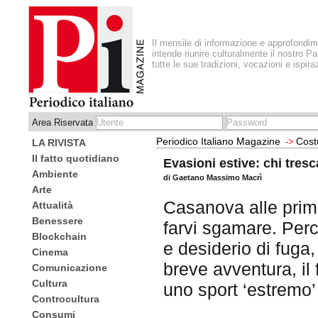
Il mensile di informazione e approfondi
intende riunire culturalmente il nostro Pa
tutte le sue tradizioni, vocazioni e ispira
Area Riservata
Periodico Italiano Magazine
Cost
->
LA RIVISTA
Il fatto quotidiano
Evasioni estive: chi tresc
Ambiente
di Gaetano Massimo Macrì
Arte
Casanova alle prim
Attualità
Benessere
farvi sgamare. Perc
Blockchain
e desiderio di fuga
Cinema
breve avventura, il f
Comunicazione
Cultura
uno sport ‘estremo’
Controcultura
Consumi