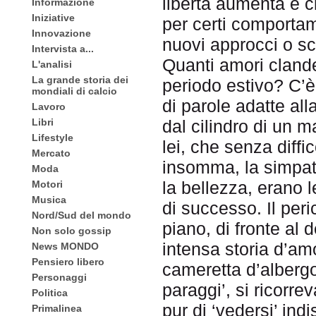
libertà aumenta e c
Informazione
Iniziative
per certi comportam
Innovazione
nuovi approcci o sci
Intervista a...
Quanti amori clandes
L'analisi
La grande storia dei
periodo estivo? C’è
mondiali di calcio
di parole adatte all
Lavoro
Libri
dal cilindro di un m
Lifestyle
lei, che senza diffi
Mercato
insomma, la simpati
Moda
la bellezza, erano 
Motori
Musica
di successo. Il per
Nord/Sud del mondo
piano, di fronte al 
Non solo gossip
intensa storia d’am
News MONDO
Pensiero libero
cameretta d’albergo.
Personaggi
paraggi’, si ricorr
Politica
pur di ‘vedersi’ ind
Primalinea