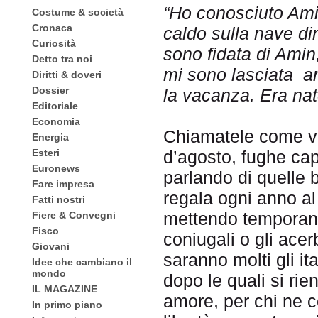
“Ho conosciuto Amin
Costume & società
Cronaca
caldo sulla nave di
Curiosità
sono fidata di Amin,
Detto tra noi
mi sono lasciata a
Diritti & doveri
Dossier
la vacanza. Era nat
Editoriale
Economia
Chiamatele come vi 
Energia
Esteri
d’agosto, fughe cap
Euronews
parlando di quelle 
Fare impresa
regala ogni anno al 
Fatti nostri
mettendo temporane
Fiere & Convegni
Fisco
coniugali o gli acer
Giovani
saranno molti gli i
Idee che cambiano il
mondo
dopo le quali si rie
IL MAGAZINE
amore, per chi ne c
In primo piano