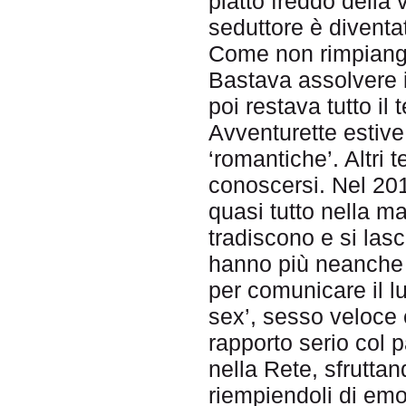
piatto freddo della
seduttore è diventa
Come non rimpiange
Bastava assolvere il
poi restava tutto il 
Avventurette estiv
‘romantiche’. Altri 
conoscersi. Nel 20
quasi tutto nella m
tradiscono e si la
hanno più neanche l
per comunicare il luo
sex’, sesso veloce 
rapporto serio col pa
nella Rete, sfrutta
riempiendoli di emo