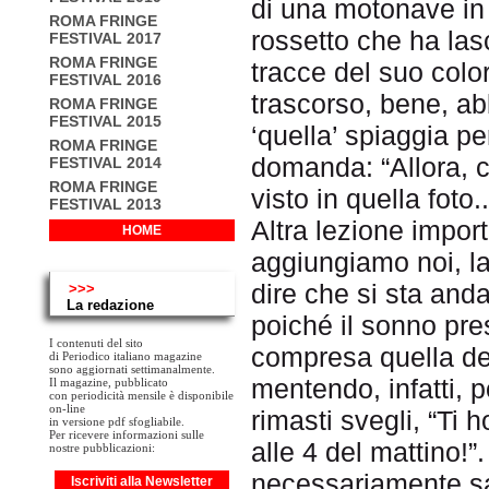
di una motonave in
ROMA FRINGE
rossetto che ha lasc
FESTIVAL 2017
ROMA FRINGE
tracce del suo col
FESTIVAL 2016
trascorso, bene, ab
ROMA FRINGE
FESTIVAL 2015
‘quella’ spiaggia pe
ROMA FRINGE
domanda: “Allora, c
FESTIVAL 2014
ROMA FRINGE
visto in quella foto..
FESTIVAL 2013
Altra lezione impor
HOME
aggiungiamo noi, la
dire che si sta and
>>>
La redazione
poiché il sonno pres
I contenuti del sito
compresa quella de
di Periodico italiano magazine
sono aggiornati settimanalmente.
mentendo, infatti, p
Il magazine, pubblicato
con periodicità mensile è disponibile
on-line
rimasti svegli, “Ti 
in versione pdf sfogliabile.
Per ricevere informazioni sulle
alle 4 del mattino!”
nostre pubblicazioni:
necessariamente sap
Iscriviti alla Newsletter