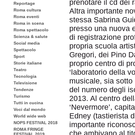
prenotare il cd dei
Reportage
Altra importante no
Roma cultura
Roma eventi
stessa Sabrina Guid
Roma in scena
presso una nuova e 
Roma spettacolo
di registrazione pro
Scienza & salute
Social media
propria scuola artis
Spettacolo
Gregori, dei Pino D
Sport
proprio centro di pr
Storie italiane
Teatro
‘laboratorio della 
Tecnologia
musicale, sia sotto 
Televisione
del numero degli isc
Tendenze
Turismo
2013. Al centro del
Tutti in cucina
‘Nevermore’, capit
Voci dal mondo
Edney (tastierista 
World wide web
importante riconosc
NOPS FESTIVAL 2018
ROMA FRINGE
che ambivano al tit
FESTIVAL 2019