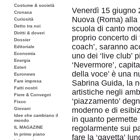
Costume & società
Venerdì 15 giugno 2
Cronaca
Nuova (Roma) alla 
Curiosità
Detto tra noi
scuola di canto mod
Diritti & doveri
proprio concerto di 
Dossier
coach’, saranno acc
Editoriale
Economia
uno dei ‘live club’ p
Energia
‘Nevermore’, capita
Esteri
della voce’ è una nu
Euronews
Sabrina Guida, la n
Fare impresa
Fatti nostri
artistiche negli am
Fiere & Convegni
‘piazzamento’ degno
Fisco
moderno e di esibiz
Giovani
Idee che cambiano il
in quanto permette 
mondo
regolarmente sui pal
IL MAGAZINE
In primo piano
fare la ‘gavetta’ lun