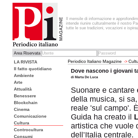
Il mensile di informazione e approfondi
intende riunire culturalmente il nostro Pa
tutte le sue tradizioni, vocazioni e ispira
Area Riservata
Periodico Italiano Magazine
Cult
->
LA RIVISTA
Il fatto quotidiano
Dove nascono i giovani ta
Ambiente
di Marta De Luca
Arte
Suonare e cantare è
Attualità
Benessere
della musica, si sa
Blockchain
reale 'sul campo'. 
Cinema
Guida ha creato il
L
Comunicazione
Cultura
artistica che vuole 
Controcultura
dell’Italia centrale.
Consumi