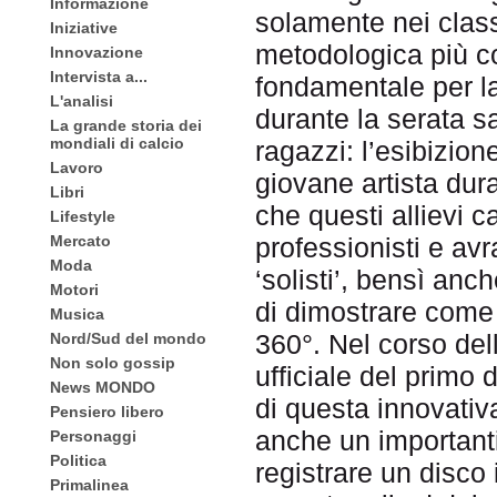
Informazione
solamente nei class
Iniziative
metodologica più corr
Innovazione
Intervista a...
fondamentale per la 
L'analisi
durante la serata s
La grande storia dei
mondiali di calcio
ragazzi: l’esibizion
Lavoro
giovane artista dura
Libri
che questi allievi 
Lifestyle
professionisti e av
Mercato
Moda
‘solisti’, bensì anch
Motori
di dimostrare come 
Musica
360°. Nel corso del
Nord/Sud del mondo
Non solo gossip
ufficiale del primo d
News MONDO
di questa innovativa
Pensiero libero
anche un importanti
Personaggi
Politica
registrare un disco 
Primalinea