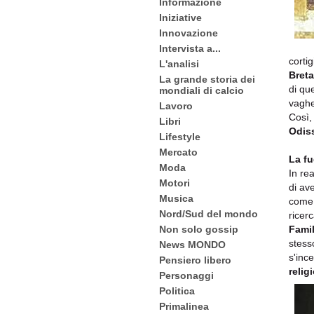
Informazione
Iniziative
Innovazione
Intervista a...
corti
L'analisi
Bret
La grande storia dei
di que
mondiali di calcio
vaghe
Lavoro
Così
Libri
Odis
Lifestyle
Mercato
La fu
Moda
In re
Motori
di ave
Musica
come 
Nord/Sud del mondo
ricer
Famil
Non solo gossip
stess
News MONDO
s'inc
Pensiero libero
relig
Personaggi
Politica
Primalinea