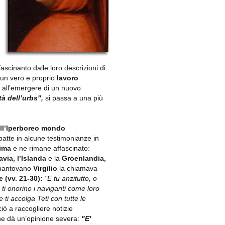
ascinanto dalle loro descrizioni di
 un vero e proprio
lavoro
o all’emergere di un nuovo
tà dell’urbs",
si passa a una più
dell’Iperboreo mondo
atte in alcune testimonianze in
ima
e ne rimane affascinato:
via, l’Islanda
e la
Groenlandia,
mantovano
Virgilio
la chiamava
 (vv. 21-30):
"E tu anzitutto, o
 ti onorino i naviganti come loro
 ti accolga Teti con tutte le
ò a raccogliere notizie
e dà un’opinione severa:
"E'