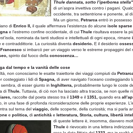
Thule dannata, sotto l’iperborea stella"
di un’aspra invettiva contro i pagani. Qual
occidente, tra settentrione e ponente, al di
Ma un giorno,
Petrarca
entrò in possesso d
giano di
Enrico II,
il quale affermava l'esistenza do alcune
isole sparse
agna
e l’estremo confine occidentale, di cui
Thule
risultava essere la più
st’isola, nominata da tanti studiosi e intellettuali di ogni epoca, rimane
 e contraddittorie. La curiosità diventa
desiderio.
E il desiderio
ossess
,
Francesco
si imbarcò per un viaggio verso le estreme propaggini del
seo,
spinto dal fuoco della
conoscenza…
ga dal tempo e la vanità delle cose
altà, non conosciamo le esatte traiettorie dei viaggi compiuti da
Petrarc
r costeggiato i lidi di
Spagna,
di aver navigato l’oceano costeggiando 
sembra, di esser giunto in
Inghilterra,
probabilmente lungo le coste d
ca di
Thule.
Tuttavia, di ciò non ha lasciato altra traccia, se non quelle 
iares,
raccolte dal poeta stesso tra il
1349
e il
1351,
quando era
all’ap
o, in una fase di profonda riconsiderazione delle proprie esperienze. L’
entra sul tema del
viaggio,
delle scoperte, della curiosità; ma si parla 
ione
e
politica,
di
antichità
e
letteratura, Storia, cultura, libertà inte
di queste lettere
è, insomma, davvero molto 
Thule
è rievocato in una lettera indirizzat
reca la data fittizia del
1333,
ma in realtà ri