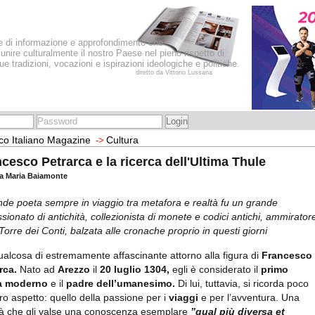
le di informazione e approfondimento che
iunire culturalmente il nostro Paese nel pieno rispetto di
sue tradizioni, vocazioni e ispirazioni ideologiche e politiche.
diretto da Vittorio Lussana
co Italiano Magazine
Cultura
->
cesco Petrarca e la ricerca dell'Ultima Thule
a Maria Baiamonte
ande poeta sempre in viaggio tra metafora e realtà fu un grande
sionato di antichità, collezionista di monete e codici antichi, ammirator
 Torre dei Conti, balzata alle cronache proprio in questi giorni
ualcosa di estremamente affascinante attorno alla figura di
Francesco
rca.
Nato ad
Arezzo
il
20 luglio 1304,
egli è considerato il
primo
a moderno
e il
padre dell’umanesimo.
Di lui, tuttavia, si ricorda poco
tro aspetto: quello della passione per i
viaggi
e per l’avventura. Una
tà che gli valse una conoscenza esemplare
”qual più diversa et