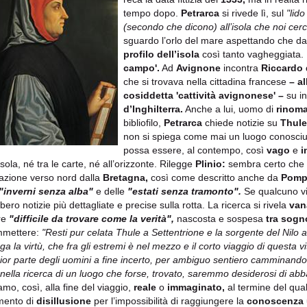
tempo dopo.
Petrarca
si rivede lì, sul
"lid
(secondo che dicono) all’isola che noi cer
sguardo l’orlo del mare aspettando che dava
profilo dell’isola
così tanto vagheggiata.
campo'.
Ad
Avignone
incontra
Riccardo 
che si trovava nella cittadina francese
– a
cosiddetta 'cattività avignonese' –
su in
d’Inghilterra.
Anche a lui, uomo di
rinoma
bibliofilo,
Petrarca
chiede notizie su
Thule
non si spiega come mai un luogo conosciuto 
possa essere, al contempo, così
vago
e
i
isola, né tra le carte, né all’orizzonte. Rilegge
Plinio:
sembra certo che
azione verso nord dalla
Bretagna,
così come descritto anche da
Pomp
"inverni senza alba"
e delle
"estati senza tramonto".
Se qualcuno vi 
ero notizie più dettagliate e precise sulla rotta. La ricerca si rivela
van
re
"difficile da trovare come la verità",
nascosta e sospesa
tra sog
mmettere:
"Resti pur celata Thule a Settentrione e la sorgente del Nilo
ga la virtù, che fra gli estremi è nel mezzo e il corto viaggio di questa v
or parte degli uomini a fine incerto, per ambiguo sentiero camminando 
nella ricerca di un luogo che forse, trovato, saremmo desiderosi di ab
amo, così, alla fine del viaggio,
reale
o
immaginato,
al termine del qual
mento di
disillusione
per l’impossibilità di raggiungere la
conoscenza 