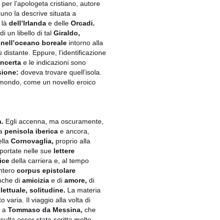
per l’apologeta cristiano, autore
cuno la descrive situata a
 là
dell’Irlanda
e delle
Orcadi.
i un libello di tal
Giraldo,
 nell’oceano boreale
intorno alla
 distante. Eppure, l’identificazione
incerta
e le indicazioni sono
ione:
doveva trovare quell’isola.
 mondo, come un novello eroico
a.
Egli accenna, ma oscuramente,
la
penisola iberica
e ancora,
ella
Cornovaglia,
proprio alla
riportate nelle sue
lettere
ice
della carriera e, al tempo
intero
corpus epistolare
anche di
amicizia
e di
amore,
di
llettuale, solitudine.
La materia
varia. Il viaggio alla volta di
a a
Tommaso da Messina,
che
sulta esser stata scritta molto