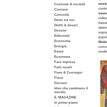
nova
Costume & società
conte
Cronaca
ovun
Curiosità
colle
Detto tra noi
balza
Diritti & doveri
determ
Dossier
sopra
Editoriale
popol
Economia
filol
Energia
conce
moder
Esteri
Euronews
Fare impresa
Fatti nostri
Fiere & Convegni
Fisco
Giovani
Idee che cambiano il
mondo
IL MAGAZINE
In primo piano