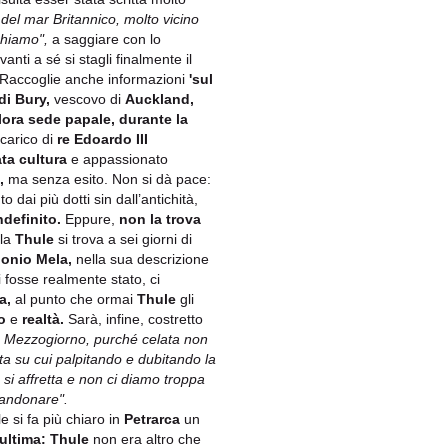
o del mar Britannico, molto vicino
chiamo",
a saggiare con lo
nti a sé si stagli finalmente il
 Raccoglie anche informazioni
'sul
di Bury,
vescovo di
Auckland,
llora sede papale, durante la
carico di
re Edoardo III
ta cultura
e appassionato
,
ma senza esito. Non si dà pace:
dai più dotti sin dall’antichità,
ndefinito.
Eppure,
non la trova
 la
Thule
si trova a sei giorni di
onio Mela,
nella sua descrizione
fosse realmente stato, ci
a,
al punto che ormai
Thule
gli
no
e
realtà.
Sarà, infine, costretto
 a Mezzogiorno, purché celata non
ita su cui palpitando e dubitando la
si affretta e non ci diamo troppa
bandonare".
e si fa più chiaro in
Petrarca
un
ultima:
Thule
non era altro che