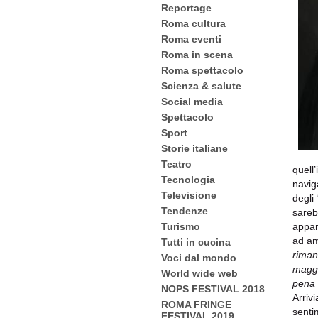
Reportage
Roma cultura
Roma eventi
Roma in scena
Roma spettacolo
Scienza & salute
Social media
Spettacolo
Sport
Storie italiane
Teatro
quell’
Tecnologia
navig
Televisione
degli
Tendenze
sarebb
appa
Turismo
ad a
Tutti in cucina
riman
Voci dal mondo
maggi
World wide web
pena 
NOPS FESTIVAL 2018
Arrivi
ROMA FRINGE
senti
FESTIVAL 2019