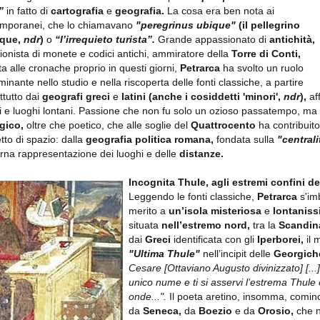
”
in fatto di
cartografia
e
geografia.
La cosa era ben nota ai
mporanei, che lo chiamavano
"peregrinus ubique"
(il pellegrino
que,
ndr
)
o
“l’irrequieto turista”.
Grande appassionato di
antichità,
zionista di monete e codici antichi, ammiratore della
Torre di Conti,
ta alle cronache proprio in questi giorni,
Petrarca
ha svolto un ruolo
inante nello studio e nella riscoperta delle fonti classiche, a partire
ttutto dai
geografi greci
e
latini
(anche i cosiddetti 'minori',
ndr
),
aff
i e luoghi lontani. Passione che non fu solo un ozioso passatempo, ma
ogico,
oltre che poetico, che alle soglie del
Quattrocento
ha contribuit
tto di spazio: dalla
geografia politica romana,
fondata sulla
"centrali
na rappresentazione dei luoghi e delle
distanze.
Incognit
a Thule, agli estremi confini 
Leggendo le fonti classiche,
Petrarca
s'imb
merito a
un’isola misteriosa
e
lontaniss
situata
nell’estremo nord,
tra la
Scandina
dai
Greci
identificata con gli
Iperborei,
il 
"Ultima Thule"
nell’incipit delle
Georgiche
Cesare
[Ottaviano Augusto divinizzato] [...]
unico nume e ti si asservi l’estrema Thule e
onde...".
Il poeta aretino, insomma, cominci
da
Seneca,
da
Boezio
e da
Orosio,
che n