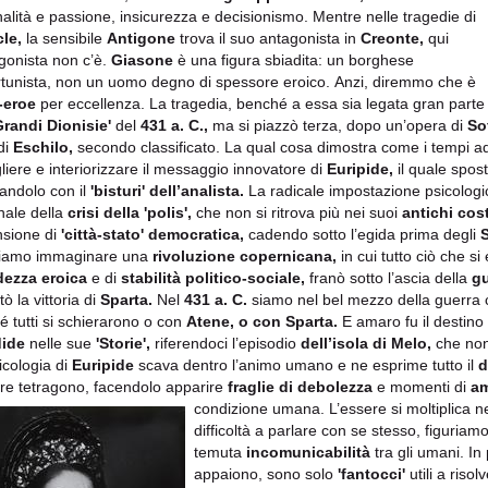
nalità e passione, insicurezza e decisionismo. Mentre nelle tragedie di
le,
la sensibile
Antigone
trova il suo antagonista in
Creonte,
qui
agonista non c’è.
Giasone
è una figura sbiadita: un borghese
tunista, non un uomo degno di spessore eroico. Anzi, diremmo che è
i-eroe
per eccellenza. La tragedia, benché a essa sia legata gran parte
Grandi Dionisie'
del
431 a. C.,
ma si piazzò terza, dopo un’opera di
So
 di
Eschilo,
secondo classificato. La qual cosa dimostra come i tempi 
liere e interiorizzare il messaggio innovatore di
Euripide,
il quale spos
andolo con il
'bisturi' dell’analista.
La radicale impostazione psicologic
gnale della
crisi della 'polis',
che non si ritrova più nei suoi
antichi co
sione di
'città-stato' democratica,
cadendo sotto l’egida prima degli
iamo immaginare una
rivoluzione copernicana,
in cui tutto ciò che si 
dezza eroica
e di
stabilità politico-sociale,
franò sotto l’ascia della
gu
ò la vittoria di
Sparta.
Nel
431 a. C.
siamo nel bel mezzo della guerra c
é tutti si schierarono o con
Atene, o con Sparta.
E amaro fu il destino 
dide
nelle sue
'Storie',
riferendoci l’episodio
dell’isola di Melo,
che non 
icologia di
Euripide
scava dentro l’animo umano e ne esprime tutto il
d
ere tetragono, facendolo apparire
fraglie di debolezza
e momenti di
am
condizione umana. L’essere si moltiplica nel
difficoltà a parlare con se stesso, figuriamo
temuta
incomunicabilità
tra gli umani. In
appaiono, sono solo
'fantocci'
utili a risol