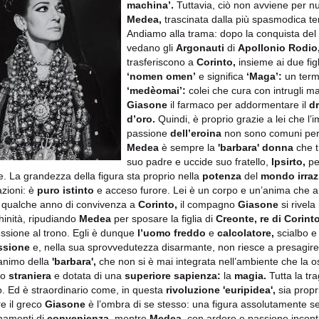
machina’.
Tuttavia, ciò non avviene per nul
Medea,
trascinata dalla più spasmodica ten
Andiamo alla trama: dopo la conquista del
vedano gli
Argonauti
di
Apollonio Rodio
trasferiscono a
Corinto,
insieme ai due fig
‘nomen omen’
e significa
‘Maga’:
un term
‘medèomai’:
colei che cura con intrugli magi
Giasone
il farmaco per addormentare il
d
d’oro.
Quindi, è proprio grazie a lei che l’
passione
dell’eroina
non sono comuni per
Medea
è sempre la
'barbara' donna
che t
suo padre e uccide suo fratello,
Ipsirto,
per
. La grandezza della figura sta proprio nella
potenza
del
mondo irraz
zioni: è
puro istinto
e acceso furore. Lei è un corpo e un’anima che 
qualche anno di convivenza a
Corinto,
il compagno
Giasone
si rivela
inità, ripudiando
Medea
per sposare la figlia di
Creonte, re di Corinto
ssione al trono. Egli è dunque
l’uomo freddo
e
calcolatore,
scialbo e
ssione
e, nella sua sprovvedutezza disarmante, non riesce a presagire
 animo della
'barbara',
che non si è mai integrata nell’ambiente che la osp
to
straniera
e dotata di una
superiore sapienza:
la
magia.
Tutta la tra
. Ed è straordinario come, in questa
rivoluzione 'euripidea',
sia prop
e il greco
Giasone
è l’ombra di se stesso: una figura assolutamente s
namenti di
convenienza,
mentre
Medea,
con ardore e passione incontr