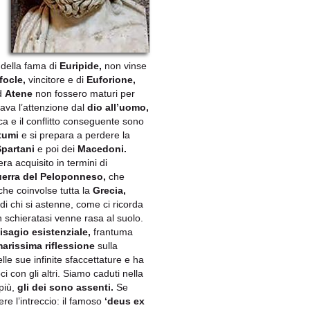
 della fama di
Euripide,
non vinse
focle,
vincitore e di
Euforione,
ad
Atene
non fossero maturi per
tava l’attenzione dal
dio all’uomo,
a e il conflitto conseguente sono
stumi
e si prepara a perdere la
Spartani
e poi dei
Macedoni.
era acquisito in termini di
erra del Peloponneso,
che
he coinvolse tutta la
Grecia,
di chi si astenne, come ci ricorda
schieratasi venne rasa al suolo.
isagio esistenziale,
frantuma
arissima riflessione
sulla
le sue infinite sfacc
ettature e ha
ci con gli altri. Siamo caduti nella
 più,
gli dei sono assenti.
Se
vere l’intreccio: il famoso
‘deus ex