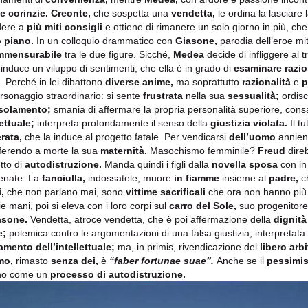
 corinzie.
Creonte,
che sospetta una
vendetta,
le ordina la lasciare la
dere a
più miti consigli
e ottiene di rimanere un solo giorno in più, che
o piano.
In un colloquio drammatico con
Giasone,
parodia dell’eroe mi
mmensurabile
tra le due figure. Sicché,
Medea
decide di infliggere al 
a induce un viluppo di sentimenti, che ella è in grado di
esaminare razi
. Perché in lei dibattono
diverse anime,
ma soprattutto
razionalità
e
p
rsonaggio straordinario: si sente
frustrata
nella sua
sessualità;
ordisc
isolamento;
smania di affermare la propria personalità superiore, con
lettuale;
interpreta profondamente il senso della
giustizia violata.
Il t
rata,
che la induce al progetto fatale. Per vendicarsi
dell’uomo
annient
ferendo a morte la sua
maternità.
Masochismo femminile?
Freud
direb
tto di
autodistruzione.
Manda quindi i figli dalla
novella sposa
con in
enate. La
fanciulla,
indossatele, muore
in fiamme
insieme al
padre,
ch
,
che non parlano mai, sono
vittime sacrificali
che ora non hanno pi
ie mani, poi si eleva con i loro corpi sul
carro del Sole,
suo progenitore,
asone.
Vendetta, atroce vendetta, che è poi affermazione della
dignità
e;
polemica contro le argomentazioni di una falsa giustizia, interpretat
lamento dell’intellettuale;
ma, in primis, rivendicazione del
libero arbi
mo,
rimasto
senza dei,
è
“faber fortunae suae”.
Anche se il
pessimis
ino come un
processo di autodistruzione.