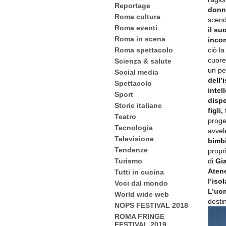
Reportage
donne
Roma cultura
scen
Roma eventi
il su
Roma in scena
inco
ciò l
Roma spettacolo
cuore
Scienza & salute
un pe
Social media
dell’
Spettacolo
intel
Sport
dispe
Storie italiane
figli,
Teatro
proge
Tecnologia
avvel
Televisione
bimbi
Tendenze
propr
di
Gi
Turismo
Aten
Tutti in cucina
l’iso
Voci dal mondo
L’uo
World wide web
dest
NOPS FESTIVAL 2018
ROMA FRINGE
FESTIVAL 2019