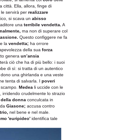
 città. Ella, allora, finge di
 le servirà per
realizzare
tico, si scava un
abisso
traditore una
terribile vendetta.
A
onalmente,
ma non di superare col
assione.
Questo configgere ne fa
e la
vendetta;
ha orrore
sapevolezza della sua
forza
utto genera
un’ansia
erà ciò che ha di più bello: i suoi
be di sì: si tratta di un autentico
 dono una ghirlanda e una veste
e tenta di salvarla. I
poveri
ù scampo.
Medea
li uccide con le
 irridendo crudelmente lo strazio
 della donna
conculcata in
a da
Giasone;
accusa contro
trio,
nel bene e nel male.
mo 'euripideo'
identifica tale