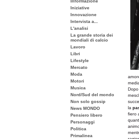
Informazione
Iniziative
Innovazione
Intervista a...
L'analisi
La grande storia dei
mondiali di calcio
Lavoro
Libri
Lifestyle
Mercato
Moda
amore
Motori
media
Musica
Dopo 
Nord/Sud del mondo
mesch
succe
Non solo gossip
la
pa
News MONDO
fiero
Pensiero libero
quan
Personaggi
animo
Politica
mentr
Primalinea
ragio