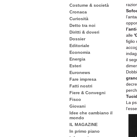
razio
Costume & società
Sofoc
Cronaca
l’ant
Curiosità
oppor
Detto tra noi
l’ant
Diritti & doveri
alle
'
Dossier
figlio
Editoriale
accog
Economia
indag
Energia
il se
dimen
Esteri
Dobb
Euronews
gran
Fare impresa
decret
Fatti nostri
perch
Fiere & Convegni
Tuci
Fisco
La ps
Giovani
l’ess
Idee che cambiano il
mondo
IL MAGAZINE
In primo piano