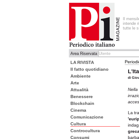
Il mensi
intende r
tutte le 
Area Riservata
Periodi
LA RIVISTA
Il fatto quotidiano
L'It
Ambiente
di Gio
Arte
Nella
Attualità
irraz
Benessere
acces
Blockchain
Cinema
La tr
Comunicazione
'euri
Cultura
indag
Controcultura
greca
barba
Consumi