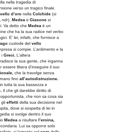
la nella tragedia di
sione verso un tragico finale.
vello d’oro
nella
Colchide
(si
,
ndr
),
Medea
e
Giasone
si
li. Va detto che
Medea
è un
ine che ha la sua radice nel verbo
ci. E’ lei, infatti, che fornisce a
rago
custode del
vello
impresa si compie. L’ardimento e la
 i
Greci.
L'altera
radisce la sua gente, che inganna
 essere libera d’inseguire il suo
ionale,
che la travolge senza
amano fino
all’autodistruzione.
 in tutta la sua bassezza e
.
Il che gli darebbe diritto di
 opportunista, che non sa cosa sia
 gli
effetti
della sua decisione nel
ita, dove si sospetta di lei in
gedia si svolge dentro il suo
rio
Medea
a risultare
l’eroina,
econdaria. Lui sa opporre solo
ollate, si lamenta col
coro
delle