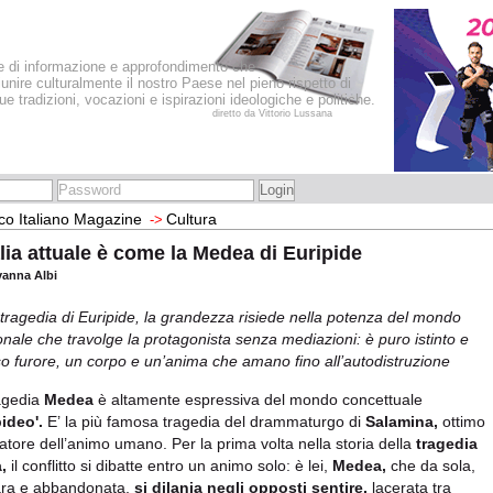
le di informazione e approfondimento che
iunire culturalmente il nostro Paese nel pieno rispetto di
sue tradizioni, vocazioni e ispirazioni ideologiche e politiche.
diretto da Vittorio Lussana
co Italiano Magazine
Cultura
->
alia attuale è come la Medea di Euripide
vanna Albi
 tragedia di Euripide, la grandezza risiede nella potenza del mondo
ionale che travolge la protagonista senza mediazioni: è puro istinto e
o furore, un corpo e un’anima che amano fino all’autodistruzione
agedia
Medea
è altamente espressiva del mondo concettuale
pideo'.
E’ la più famosa tragedia del drammaturgo di
Salamina,
ottimo
atore dell’animo umano. Per la prima volta nella storia della
tragedia
,
il conflitto si dibatte entro un animo solo: è lei,
Medea,
che da sola,
ra e abbandonata,
si
dilania negli opposti sentire,
lacerata tra