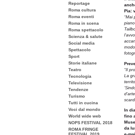
Reportage
anche
Roma cultura
Pia: 
Roma eventi
“Mai 
piano
Roma in scena
Tailb
Roma spettacolo
l'avv
Scienza & salute
accan
Social media
modo 
Spettacolo
fotog
Sport
Storie italiane
Preve
“Il p
Teatro
La gr
Tecnologia
terri
Televisione
‘Sindo
Tendenze
d'arte
Turismo
scard
Tutti in cucina
Voci dal mondo
In di
World wide web
fino 
Muse
NOPS FESTIVAL 2018
da lu
ROMA FRINGE
FESTIVAL 2019
e-mai