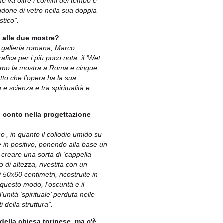
e va oltre i confini del tempo e
ndone di vetro nella sua doppia
stico”.
 alle due mostre?
la galleria romana, Marco
afica per i più poco nota: il ‘Wet
vamo la mostra a Roma e cinque
tto che l'opera ha la sua
e scienza e tra spiritualità e
o conto nella progettazione
o’, in quanto il collodio umido su
 in positivo, ponendo alla base un
 creare una sorta di ‘cappella
 di altezza, rivestita con un
50x60 centimetri, ricostruite in
questo modo, l'oscurità e il
’unità ‘spirituale’ perduta nelle
i della struttura”.
 della chiesa torinese, ma c'è