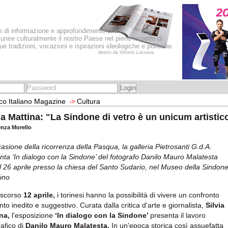
le di informazione e approfondimento che
iunire culturalmente il nostro Paese nel pieno rispetto di
sue tradizioni, vocazioni e ispirazioni ideologiche e politiche.
diretto da Vittorio Lussana
co Italiano Magazine
Cultura
->
ia Mattina: "La Sindone di vetro è un unicum artistic
enza Morello
casione della ricorrenza della Pasqua, la galleria Pietrosanti G.d.A.
nta ‘In dialogo con la Sindone’ del fotografo Danilo Mauro Malatesta
al 26 aprile presso la chiesa del Santo Sudario, nel Museo della Sindon
rino
 scorso
12 aprile,
i torinesi hanno la possibilità di vivere un confronto
nto inedito e suggestivo. Curata dalla critica d'arte e giornalista,
Silvia
ina,
l'esposizione
‘In dialogo con la Sindone’
presenta il lavoro
rafico di
Danilo Mauro Malatesta.
In un'epoca storica così assuefatta