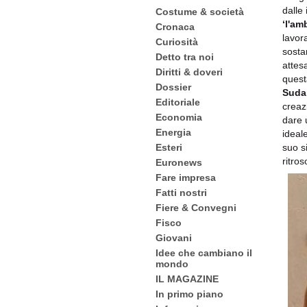
dalle
Costume & società
‘l'am
Cronaca
lavor
Curiosità
sosta
Detto tra noi
attes
Diritti & doveri
quest
Dossier
Sudar
Editoriale
creaz
Economia
dare 
Energia
ideal
suo s
Esteri
ritros
Euronews
Fare impresa
Fatti nostri
Fiere & Convegni
Fisco
Giovani
Idee che cambiano il
mondo
IL MAGAZINE
In primo piano