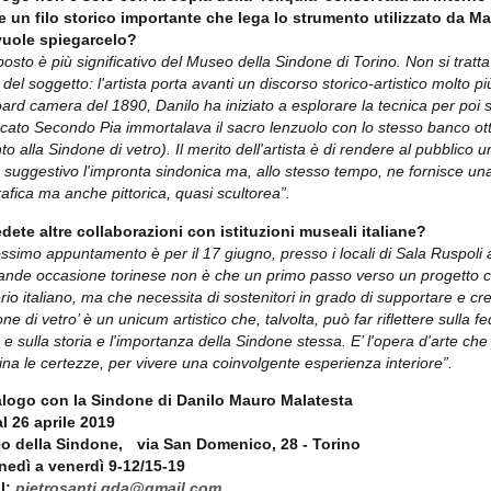
 un filo storico importante che lega lo strumento utilizzato da 
vuole spiegarcelo?
posto è più significativo del Museo della Sindone di Torino. Non si tratt
 del soggetto: l'artista porta avanti un discorso storico-artistico molto p
oard camera del 1890, Danilo ha iniziato a esplorare la tecnica per poi s
ocato Secondo Pia immortalava il sacro lenzuolo con lo stesso banco otti
to alla Sindone di vetro). Il merito dell'artista è di rendere al pubblico
suggestivo l'impronta sindonica ma, allo stesso tempo, ne fornisce una 
rafica ma anche pittorica, quasi scultorea”.
dete altre collaborazioni con istituzioni museali italiane?
rossimo appuntamento è per il 17 giugno, presso i locali di Sala Ruspoli 
ande occasione torinese non è che un primo passo verso un progetto ch
torio italiano, ma che necessita di sostenitori in grado di supportare e 
ne di vetro’ è un unicum artistico che, talvolta, può far riflettere sulla fed
 e sulla storia e l'importanza della Sindone stessa. E’ l'opera d'arte che
ina le certezze, per vivere una coinvolgente esperienza interiore”.
alogo con la Sindone di Danilo Mauro Malatesta
al 26 aprile 2019
o della Sindone, via San Domenico, 28 - Torino
nedì a venerdì 9-12/15-19
l:
pietrosanti.gda@gmail.com