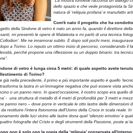
“La mostra to
rinese racconta un dialogo ch
dello spazio e che vede protagonista la Si
natura di ‘reliquia profana’ e manufatto arti
Com'è nato il progetto che ha condotto
rogetto della Sindone di vetro è nato un anno fa, quando il direttore del
osanti, mi presentò le opere di Malatesta e mi parlò di una tecnica fotogr
 Collodion’. Me ne innamorai subito. E dopo soli pochi mesi, inaugura
dopo a Torino. Lo reputo un ottimo inizio di percorso, considerando il fa
essità, perché propone una riflessione su un doppio binario: tra tecnica 
one”.
ndone di vetro è lunga circa 5 metri: di quale aspetto avete tenut
allestimento di Torino?
 già nella precedente, il primo e più importante aspetto è quello ‘tecnic
 trasforma la lastra in un'immagine negativa che può essere vista anche
ncino o un panno nero. In quest'occasione, il nostro scopo era quello di
na’ - una struttura di metallo di 4 metri di profondità per 3 metri e mezzo
e panno nero – dove porre in verticale le otto lastre delle dimensioni di 
da restituire l'intera fisionomia dell'Uomo della Croce in scala reale. In 
onamento delle luci vicino alle lastre dona quel ‘silenzio emotivo’ e quell
quattro fotografie del Cristo e degli strumenti della Passione, poste ai lat
alogo non è solo con la copia della ‘reliquia’ conservata all'interno