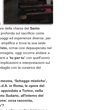
i
tare della chiesa del
Santo
 profonda sul sacrificio come
guaggi ed esperienze diverse, per
i amplifica e trova la sua sede
isto,
ormai così depauperata nel
l’immagine, oggi occorre andare a
varsi a
‘tu per tu’
con quell'uomo
implicazioni e interpretazioni sul
taglio con la curatrice del
a mostra, ‘Schegge mistiche’,
G.d.A. in Roma, le opere del
approdate a Torino, nella
to Sudario, all'interno del
done: cosa racconta,
e’?