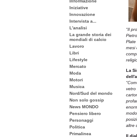
Informazione
Iniziative
Innovazione
Intervista a...
L'analisi
“Il p
La grande storia dei
Pietr
mondiali di calcio
Plate
Lavoro
mesi 
Libri
compl
Lifestyle
religi
Mercato
La Si
Moda
dell'
Motori
“Come
Musica
vetro
Nord/Sud del mondo
carto
Non solo gossip
profa
News MONDO
enorm
modo 
Pensiero libero
posizi
Personaggi
altre 
Politica
Primalinea
Il di