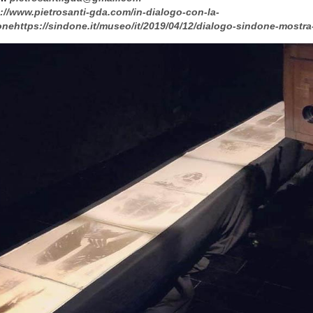
://www.pietrosanti-gda.com/in-dialogo-con-la-
nehttps://sindone.it/museo/it/2019/04/12/dialogo-sindone-mostra-