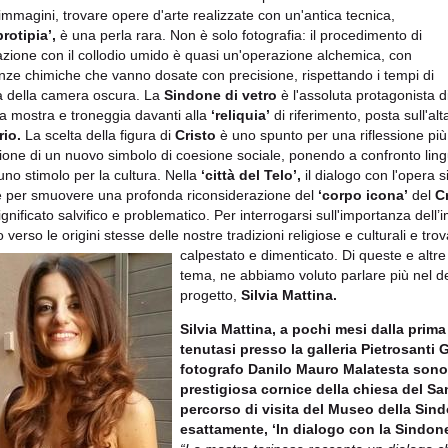
 immagini, trovare opere d'arte realizzate con un'antica tecnica,
brotipia’,
è una perla rara. Non è solo fotografia: il procedimento di
azione con il collodio umido è quasi un'operazione alchemica, con
nze chimiche che vanno dosate con precisione, rispettando i tempi di
a della camera oscura. La
Sindone di vetro
è l'assoluta protagonista d
a mostra e troneggia davanti alla
‘reliquia’
di riferimento, posta sull'al
io.
La scelta della figura di
Cristo
è uno spunto per una riflessione più
ione di un nuovo simbolo di coesione sociale, ponendo a confronto lin
uno stimolo per la cultura. Nella
‘città del Telo’,
il dialogo con l'opera s
e per smuovere una profonda riconsiderazione del
‘corpo icona’
del
Cr
ignificato salvifico e problematico. Per interrogarsi sull'importanza del
o verso le origini stesse delle nostre tradizioni religiose e culturali e tro
calpestato e dimenticato. Di queste e altre 
tema, ne abbiamo voluto parlare più nel det
progetto,
Silvia Mattina.
Silvia Mattina, a pochi mesi dalla prim
tenutasi presso la galleria Pietrosanti 
fotografo Danilo Mauro Malatesta sono 
prestigiosa cornice della chiesa del San
percorso di visita del Museo della Sin
esattamente, ‘In dialogo con la Sindon