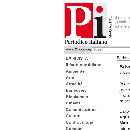
Il mensi
intende r
tutte le 
Area Riservata
Periodi
LA RIVISTA
Il fatto quotidiano
Silv
Ambiente
di Lor
Arte
In oc
Attualità
prese
Benessere
fino 
Blockchain
di To
Cinema
Comunicazione
Dallo
Cultura
alqua
Controcultura
Matt
fotog
Consumi