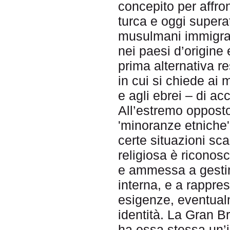
concepito per affro
turca e oggi supera
musulmani immigrati
nei paesi d’origine 
prima alternativa re
in cui si chiede ai 
e agli ebrei – di ac
All’estremo opposto 
'minoranze etniche'
certe situazioni sc
religiosa è riconosc
e ammessa a gestir
interna, e a rappre
esigenze, eventual
identità. La Gran 
ha essa stessa un’i