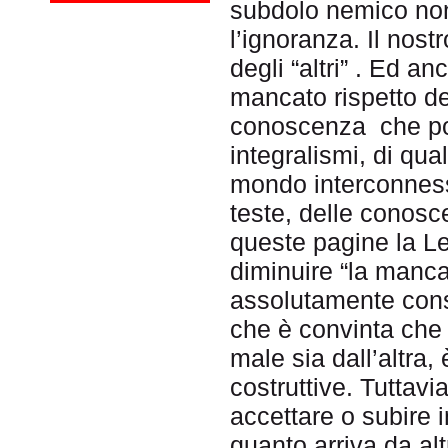
subdolo nemico non
l’ignoranza. Il nos
degli “altri” . Ed a
mancato rispetto de
conoscenza che port
integralismi, di qua
mondo interconnesso
teste, delle conosc
queste pagine la L
diminuire “la manc
assolutamente cons
che è convinta che t
male sia dall’altra, 
costruttive. Tuttavi
accettare o subire 
quanto arriva da al