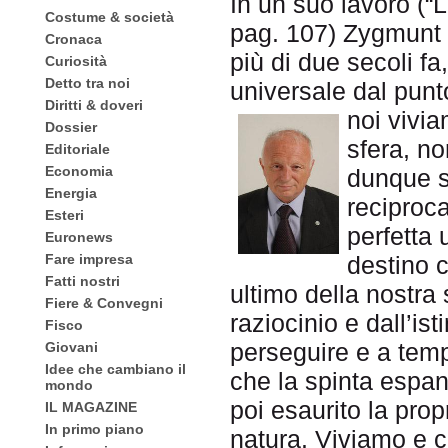
In un suo lavoro (“L
Costume & società
pag. 107) Zygmunt
Cronaca
più di due secoli fa
Curiosità
Detto tra noi
universale dal punto
Diritti & doveri
noi vivia
Dossier
sfera, no
Editoriale
Economia
dunque s
Energia
reciproc
Esteri
perfetta 
Euronews
destino c
Fare impresa
Fatti nostri
ultimo della nostra 
Fiere & Convegni
raziocinio e dall’is
Fisco
perseguire e a temp
Giovani
Idee che cambiano il
che la spinta espan
mondo
poi esaurito la propr
IL MAGAZINE
In primo piano
natura. Viviamo e c