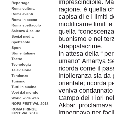
imprescindibile. Ma
Reportage
ragione, è quella c
Roma cultura
Roma eventi
capisaldi e i limiti 
Roma in scena
modificarne limiti 
Roma spettacolo
quella “conoscenza
Scienza & salute
Social media
buonismo e nel ter
Spettacolo
strappalacrime.
Sport
In attesa della “ pe
Storie italiane
Teatro
umano” Amartya Sen
Tecnologia
ricorda come il pas
Televisione
intolleranza sia da
Tendenze
Turismo
orientale; ricorda
Tutti in cucina
veniva condannato 
Voci dal mondo
Campo dei Fiori nel
World wide web
Akbar, proclamava l
NOPS FESTIVAL 2018
ROMA FRINGE
impegnava per facili
FESTIVAL 2019