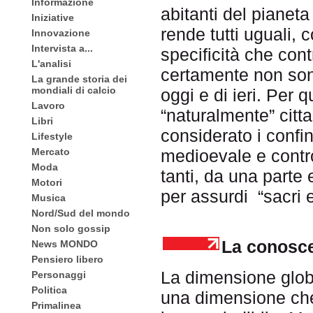
Informazione
abitanti del pianeta
Iniziative
rende tutti uguali, 
Innovazione
Intervista a...
specificità che cont
L'analisi
certamente non sono
La grande storia dei
mondiali di calcio
oggi e di ieri. Per 
Lavoro
“naturalmente” citt
Libri
considerato i confi
Lifestyle
medioevale e contro
Mercato
Moda
tanti, da una parte 
Motori
per assurdi “sacri e 
Musica
Nord/Sud del mondo
Non solo gossip
La conosc
News MONDO
Pensiero libero
La dimensione glob
Personaggi
Politica
una dimensione che
Primalinea