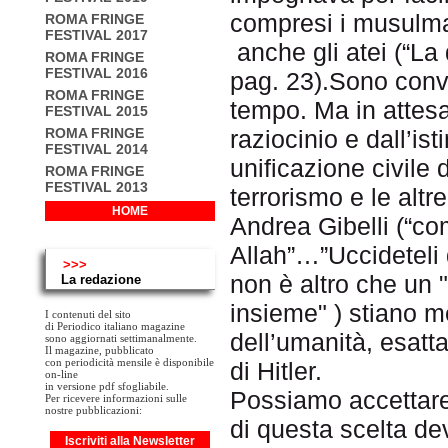
compresi i musulmani
ROMA FRINGE
FESTIVAL 2017
anche gli atei (“La
ROMA FRINGE
FESTIVAL 2016
pag. 23).Sono conv
ROMA FRINGE
tempo. Ma in attesa
FESTIVAL 2015
raziocinio e dall’is
ROMA FRINGE
FESTIVAL 2014
unificazione civile 
ROMA FRINGE
FESTIVAL 2013
terrorismo e le altr
HOME
Andrea Gibelli (“co
Allah”…”Uccideteli 
>>>
non è altro che un 
La redazione
insieme" ) stiano m
I contenuti del sito
di Periodico italiano magazine
dell’umanità, esatta
sono aggiornati settimanalmente.
Il magazine, pubblicato
con periodicità mensile è disponibile
di Hitler.
on-line
in versione pdf sfogliabile.
Possiamo accettare 
Per ricevere informazioni sulle
nostre pubblicazioni:
di questa scelta de
Iscriviti alla Newsletter