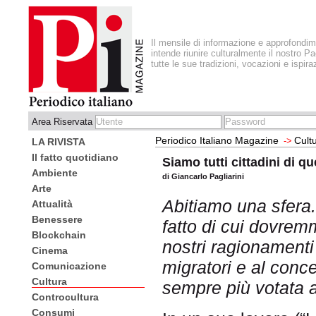
Il mensile di informazione e approfondi
intende riunire culturalmente il nostro Pa
tutte le sue tradizioni, vocazioni e ispira
Area Riservata
Periodico Italiano Magazine
Cult
->
LA RIVISTA
Il fatto quotidiano
Siamo tutti cittadini di 
Ambiente
di Giancarlo Pagliarini
Arte
Abitiamo una sfera.
Attualità
Benessere
fatto di cui dovrem
Blockchain
nostri ragionamenti 
Cinema
migratori e al conce
Comunicazione
Cultura
sempre più votata al
Controcultura
Consumi