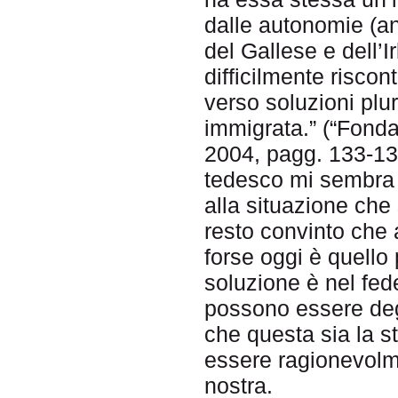
dalle autonomie (anc
del Gallese e dell’I
difficilmente risco
verso soluzioni pl
immigrata.” (“Fond
2004, pagg. 133-135
tedesco mi sembra ap
alla situazione che 
resto convinto che
forse oggi è quello 
soluzione è nel fed
possono essere deg
che questa sia la s
essere ragionevol
nostra.