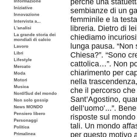
perché una statuetta
Informazione
Iniziative
sembianze di un gat
Innovazione
femminile e la testa
Intervista a...
libreria. Dietro di 
L'analisi
La grande storia dei
chiediamo incuriosi
mondiali di calcio
lunga pausa. “Non s
Lavoro
Libri
Chiesa?”. “Sono cr
Lifestyle
cattolica…”. Non p
Mercato
chiarimento per cap
Moda
nella trascendenza, 
Motori
Musica
che il percorso che
Nord/Sud del mondo
Sant’Agostino, quan
Non solo gossip
dell’uomo'...”. Bene
News MONDO
Pensiero libero
risposte sul mondo 
Personaggi
tali. Un mondo affa
Politica
per questo motivo 
Primalinea