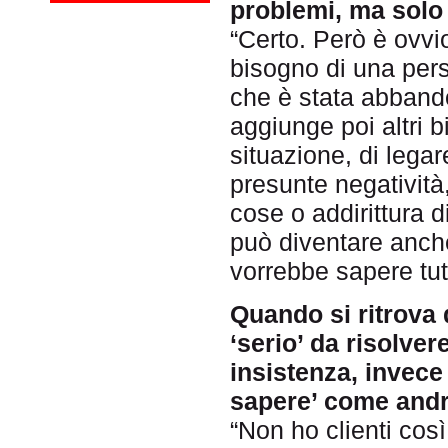
problemi, ma solo
“Certo. Però è ovv
bisogno di una pers
che è stata abbando
aggiunge poi altri b
situazione, di legar
presunte negatività,
cose o addirittura d
può diventare anch
vorrebbe sapere tu
Quando si ritrova 
‘serio’ da risolve
insistenza, invece 
sapere’ come andrà
“Non ho clienti cos