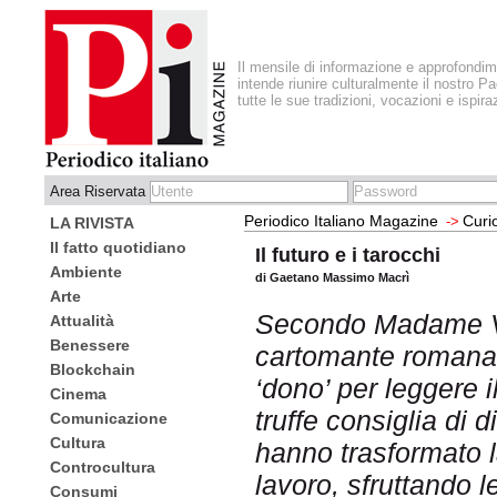
Il mensile di informazione e approfondi
intende riunire culturalmente il nostro Pa
tutte le sue tradizioni, vocazioni e ispira
Area Riservata
Periodico Italiano Magazine
Curi
->
LA RIVISTA
Il fatto quotidiano
Il futuro e i tarocchi
Ambiente
di Gaetano Massimo Macrì
Arte
Secondo Madame V
Attualità
Benessere
cartomante romana,
Blockchain
‘dono’ per leggere il
Cinema
truffe consiglia di 
Comunicazione
Cultura
hanno trasformato 
Controcultura
lavoro, sfruttando l
Consumi