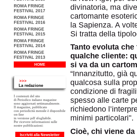
divinatoria, ma dive
ROMA FRINGE
FESTIVAL 2017
cartomante esoteric
ROMA FRINGE
FESTIVAL 2016
la Sapienza. A volt
ROMA FRINGE
Si tratta della tipo
FESTIVAL 2015
ROMA FRINGE
Tanto evoluta che
FESTIVAL 2014
ROMA FRINGE
qualche cliente: q
FESTIVAL 2013
si va da un carto
HOME
“Innanzitutto, già 
qualcosa sulla propr
>>>
La redazione
condizione di fragil
I contenuti del sito
spesso alle carte pe
di Periodico italiano magazine
sono aggiornati settimanalmente.
richiedono l’interpr
Il magazine, pubblicato
con periodicità mensile è disponibile
on-line
minimi particolari".
in versione pdf sfogliabile.
Per ricevere informazioni sulle
nostre pubblicazioni:
Cioè, chi viene da 
Iscriviti alla Newsletter