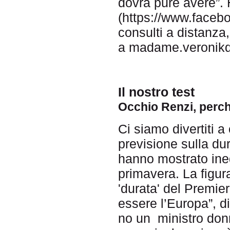
dovrà pure avere”
(https://www.faceb
consulti a distanza,
a madame.veroni
Il nostro test
Occhio Renzi, perc
Ci siamo divertiti
previsione sulla du
hanno mostrato ine
primavera. La figu
'durata' del Premie
essere l’Europa”, d
no un ministro donn