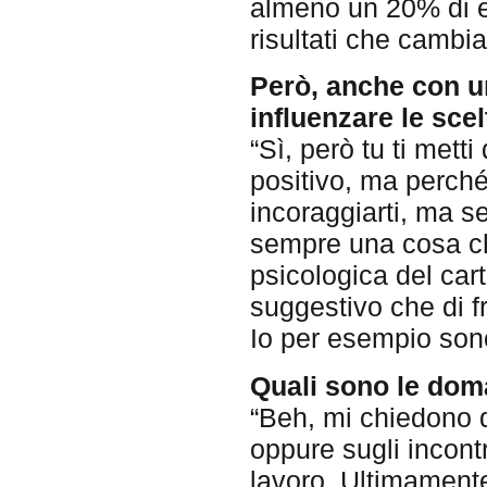
almeno un 20% di ev
risultati che cambi
Però, anche con una
influenzare le scel
“Sì, però tu ti mett
positivo, ma perché
incoraggiarti, ma s
sempre una cosa che
psicologica del car
suggestivo che di f
Io per esempio son
Quali sono le dom
“Beh, mi chiedono d
oppure sugli incontr
lavoro. Ultimamente