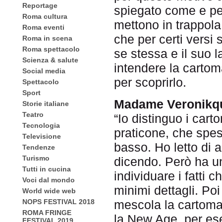
Reportage
spiegato come e pe
Roma cultura
mettono in trappola i
Roma eventi
che per certi vers
Roma in scena
Roma spettacolo
se stessa e il suo l
Scienza & salute
intendere la cartom
Social media
per scoprirlo.
Spettacolo
Sport
Madame Veronikque
Storie italiane
Teatro
“Io distinguo i carto
Tecnologia
praticone, che spes
Televisione
basso. Ho letto di a
Tendenze
Turismo
dicendo. Però ha un
Tutti in cucina
individuare i fatti 
Voci dal mondo
minimi dettagli. Poi
World wide web
mescola la cartoman
NOPS FESTIVAL 2018
ROMA FRINGE
la New Age, per ese
FESTIVAL 2019