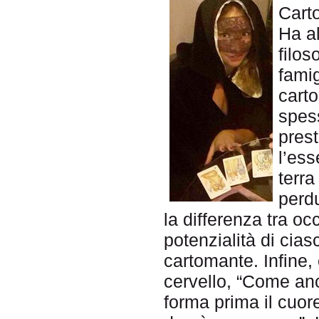
Cart
Ha al
filos
famig
cart
spes
prest
l’es
terra
perd
la differenza tra o
potenzialità di ciasc
cartomante. Infine,
cervello, “Come anc
forma prima il cuore