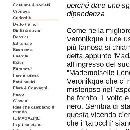
perché dare uno sg
Costume & società
Cronaca
dipendenza
Curiosità
Detto tra noi
Come nella migliore
Diritti & doveri
Dossier
Veronikque Luce us
Editoriale
più famosa si chi
Economia
detta appunto 'Mada
Energia
Esteri
all’ingresso del su
Euronews
“Mademoiselle Leno
Fare impresa
Veronikque che ci 
Fatti nostri
misterioso nell’aspe
Fiere & Convegni
Fisco
ha fornito. Il volt
Giovani
nero. Sembra di sta
Idee che cambiano il
mondo
questa vicenda c’en
IL MAGAZINE
che i 'tarocchi' sia
In primo piano