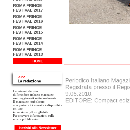
ROMA FRINGE
FESTIVAL 2017
ROMA FRINGE
FESTIVAL 2016
ROMA FRINGE
FESTIVAL 2015
ROMA FRINGE
FESTIVAL 2014
ROMA FRINGE
FESTIVAL 2013
HOME
>>>
Periodico Italiano Magazi
La redazione
Registrata presso il Regi
I contenuti del sito
9.06.2010.
di Periodico italiano magazine
sono aggiornati settimanalmente.
EDITORE: Compact edizion
Il magazine, pubblicato
con periodicità mensile è disponibile
on-line
in versione pdf sfogliabile.
Per ricevere informazioni sulle
nostre pubblicazioni:
Iscriviti alla Newsletter