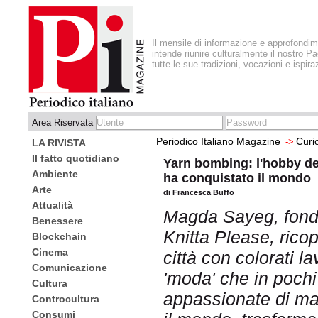
Il mensile di informazione e approfondi
intende riunire culturalmente il nostro Pa
tutte le sue tradizioni, vocazioni e ispira
Area Riservata
Periodico Italiano Magazine
Curi
->
LA RIVISTA
Il fatto quotidiano
Yarn bombing: l'hobby de
Ambiente
ha conquistato il mondo
Arte
di Francesca Buffo
Attualità
Magda Sayeg, fondat
Benessere
Knitta Please, ricop
Blockchain
Cinema
città con colorati l
Comunicazione
'moda' che in pochi
Cultura
appassionate di mag
Controcultura
Consumi