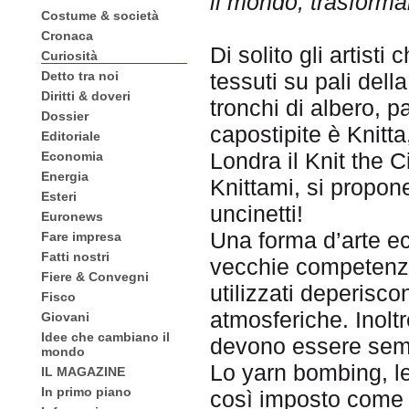
il mondo, trasforma
Costume & società
Cronaca
Di solito gli artist
Curiosità
Detto tra noi
tessuti su pali della
Diritti & doveri
tronchi di albero, pa
Dossier
capostipite è Knitta
Editoriale
Londra il Knit the C
Economia
Energia
Knittami, si propone 
Esteri
uncinetti!
Euronews
Una forma d’arte ec
Fare impresa
Fatti nostri
vecchie competenze e
Fiere & Convegni
utilizzati deperisco
Fisco
atmosferiche. Inolt
Giovani
Idee che cambiano il
devono essere semp
mondo
Lo yarn bombing, le
IL MAGAZINE
In primo piano
così imposto come u