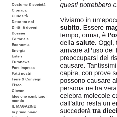
questi potrebbero 
Costume & società
Cronaca
Curiosità
Viviamo in un’epoc
Detto tra noi
subito.
Essere
ma
Diritti & doveri
Dossier
tempo, ormai, è
l’
Editoriale
della
salute.
Oggi, 
Economia
arrivare all’uso dei
Energia
Esteri
preoccuparsi dei ri
Euronews
causare. Tantissimi 
Fare impresa
capire, con prove s
Fatti nostri
possono causare al
Fiere & Convegni
Fisco
persona ne ha vera
Giovani
celebra molecole c
Idee che cambiano il
mondo
dall'altro resta un
IL MAGAZINE
succederà
tra diec
In primo piano