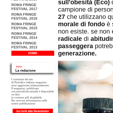
sull'obesità (Eco)
ROMA FRINGE
campione di perso
FESTIVAL 2017
ROMA FRINGE
27
che utilizzano q
FESTIVAL 2016
morale di fondo
è 
ROMA FRINGE
FESTIVAL 2015
non esiste. se no
ROMA FRINGE
radicale
di
abitudin
FESTIVAL 2014
ROMA FRINGE
passeggera
potreb
FESTIVAL 2013
generazione.
HOME
>>>
La redazione
I contenuti del sito
di Periodico italiano magazine
sono aggiornati settimanalmente.
Il magazine, pubblicato
con periodicità mensile è disponibile
on-line
in versione pdf sfogliabile.
Per ricevere informazioni sulle
nostre pubblicazioni:
Iscriviti alla Newsletter