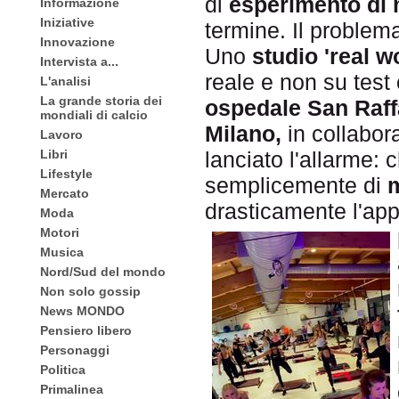
di
esperimento di
Informazione
Iniziative
termine. Il problem
Innovazione
Uno
studio 'real wo
Intervista a...
reale e non su test 
L'analisi
La grande storia dei
ospedale San Raff
mondiali di calcio
Milano,
in collabor
Lavoro
Libri
lanciato l'allarme: 
Lifestyle
semplicemente di
Mercato
drasticamente l'app
Moda
Motori
Musica
Nord/Sud del mondo
Non solo gossip
News MONDO
Pensiero libero
Personaggi
Politica
Primalinea