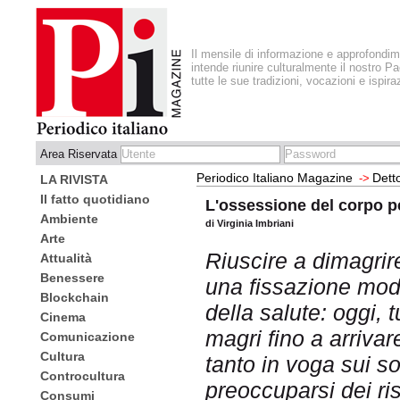
Il mensile di informazione e approfondi
intende riunire culturalmente il nostro Pa
tutte le sue tradizioni, vocazioni e ispira
Area Riservata
Periodico Italiano Magazine
Detto
->
LA RIVISTA
Il fatto quotidiano
L'ossessione del corpo p
Ambiente
di Virginia Imbriani
Arte
Riuscire a dimagri
Attualità
Benessere
una fissazione mod
Blockchain
della salute: oggi, 
Cinema
magri fino a arrivar
Comunicazione
Cultura
tanto in voga sui s
Controcultura
preoccuparsi dei ri
Consumi