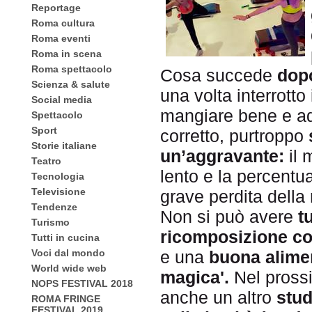
Reportage
Roma cultura
Roma eventi
Roma in scena
Roma spettacolo
Cosa succede
dop
Scienza & salute
una volta interrotto
Social media
mangiare bene e ad 
Spettacolo
Sport
corretto, purtroppo
Storie italiane
un’aggravante:
il 
Teatro
lento e la percentu
Tecnologia
Televisione
grave perdita della
Tendenze
Non si può avere
t
Turismo
ricomposizione co
Tutti in cucina
Voci dal mondo
e una
buona alime
World wide web
magica'.
Nel pross
NOPS FESTIVAL 2018
anche un altro
stud
ROMA FRINGE
FESTIVAL 2019