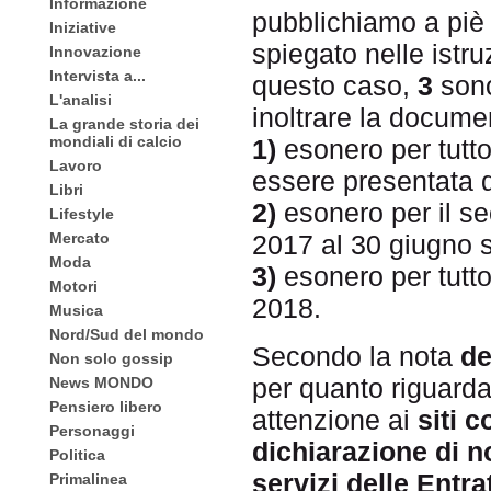
Informazione
pubblichiamo a piè
Iniziative
spiegato nelle istr
Innovazione
Intervista a...
questo caso,
3
sono
L'analisi
inoltrare la docume
La grande storia dei
mondiali di calcio
1)
esonero per tutto 
Lavoro
essere presentata d
Libri
2)
esonero per il se
Lifestyle
Mercato
2017 al 30 giugno 
Moda
3)
esonero per tutto
Motori
2018.
Musica
Nord/Sud del mondo
Secondo la nota
de
Non solo gossip
per quanto riguard
News MONDO
Pensiero libero
attenzione ai
siti c
Personaggi
dichiarazione di 
Politica
servizi delle Entra
Primalinea