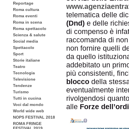
Reportage
www.agenziaentrat
Roma cultura
telematica delle di
Roma eventi
(Dnd)
e delle richie
Roma in scena
Roma spettacolo
di compenso è infatt
Scienza & salute
raccomanda di non 
Social media
non fornire quelli d
Spettacolo
Sport
da quello istituziona
Storie italiane
addebitato un primo
Teatro
più consistenti, fin
Tecnologia
Televisione
blocco
della stess
Tendenze
eventualmente inter
Turismo
rivolgendosi quant
Tutti in cucina
Voci dal mondo
alle
Forze dell’ord
World wide web
NOPS FESTIVAL 2018
ROMA FRINGE
FESTIVAL 2019