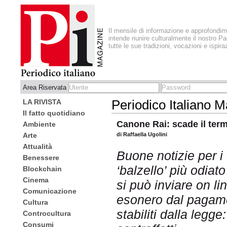
Il mensile di informazione e approfondi
intende riunire culturalmente il nostro Pa
tutte le sue tradizioni, vocazioni e ispira
Area Riservata
LA RIVISTA
Periodico Italiano 
Il fatto quotidiano
Canone Rai: scade il term
Ambiente
Arte
di Raffaella Ugolini
Attualità
Buone notizie per i c
Benessere
‘balzello’ più odiato
Blockchain
Cinema
si può inviare on l
Comunicazione
esonero dal pagamen
Cultura
stabiliti dalla legge:
Controcultura
Consumi