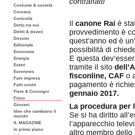
contraffatti
Costume & società
Cronaca
Curiosità
Il
canone Rai
è sta
Detto tra noi
provvedimento è co
Diritti & doveri
Dossier
quest'anno ed è un’
Editoriale
possibilità di chie
Economia
E questa dev’esser
Energia
Esteri
tramite il sito
dell’
Euronews
fisconline, CAF
o a
Fare impresa
pagamento è richiest
Fatti nostri
gennaio 2017.
Fiere & Convegni
Fisco
La procedura per 
Giovani
Idee che cambiano il
Se si ha diritto all
mondo
l’apparecchio televi
IL MAGAZINE
In primo piano
altro membro dello 