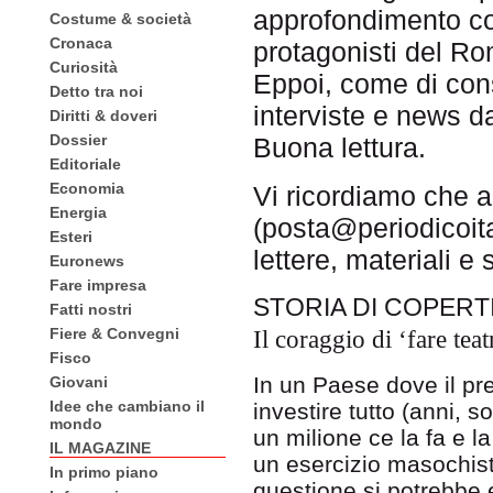
approfondimento con
Costume & società
Cronaca
protagonisti del Ro
Curiosità
Eppoi, come di con
Detto tra noi
interviste e news d
Diritti & doveri
Dossier
Buona lettura.
Editoriale
Economia
Vi ricordiamo che a
Energia
(posta@periodicoita
Esteri
lettere, materiali e
Euronews
Fare impresa
STORIA DI COPERT
Fatti nostri
Fiere & Convegni
Il coraggio di ‘fare teat
Fisco
In un Paese dove il pre
Giovani
Idee che cambiano il
investire tutto (anni,
mondo
un milione ce la fa e 
IL MAGAZINE
un esercizio masochist
In primo piano
questione si potrebbe 