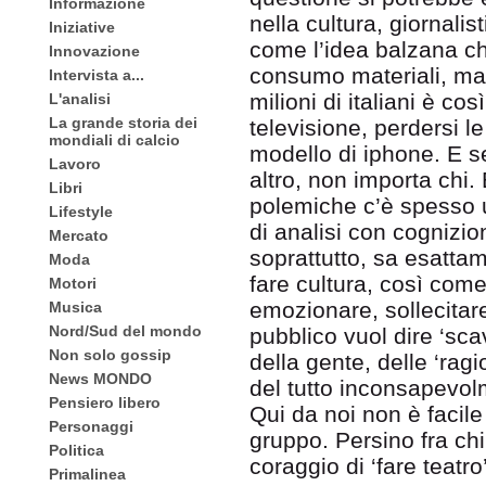
Informazione
nella cultura, giornali
Iniziative
come l’idea balzana ch
Innovazione
consumo materiali, ma 
Intervista a...
milioni di italiani è co
L'analisi
La grande storia dei
televisione, perdersi l
mondiali di calcio
modello di iphone. E s
Lavoro
altro, non importa chi.
Libri
polemiche c’è spesso 
Lifestyle
di analisi con cognizi
Mercato
soprattutto, sa esatta
Moda
fare cultura, così come 
Motori
emozionare, sollecitare
Musica
Nord/Sud del mondo
pubblico vuol dire ‘sc
Non solo gossip
della gente, delle ‘rag
News MONDO
del tutto inconsapevol
Pensiero libero
Qui da noi non è facile
Personaggi
gruppo. Persino fra chi 
Politica
coraggio di ‘fare teatro
Primalinea