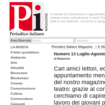
Il mensile di informazione e approfondi
intende riunire culturalmente il nostro Pa
tutte le sue tradizioni, vocazioni e ispira
Area Riservata
Periodico Italiano Magazine
IL 
->
LA RIVISTA
Il fatto quotidiano
Numero 13 Luglio-Agosto
Ambiente
di Redazione
Arte
Cari amici lettori, e
Attualità
Benessere
appuntamento mens
Blockchain
del nostro magazin
Cinema
teatro: grazie al c
Comunicazione
Cultura
cerchiamo di capire
Controcultura
lavoro dei giovani 
Consumi