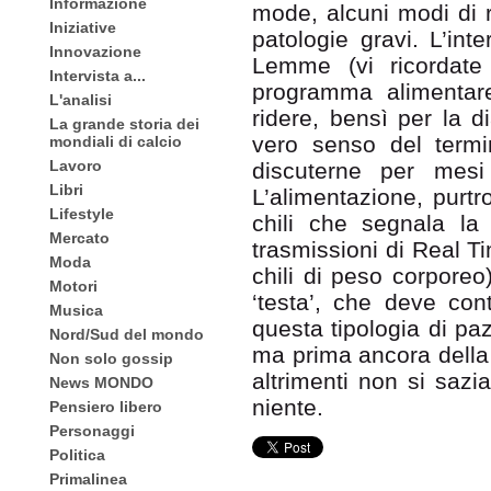
Informazione
mode, alcuni modi di r
Iniziative
patologie gravi. L’int
Innovazione
Lemme (vi ricordate
Intervista a...
programma alimentare
L'analisi
ridere, bensì per la di
La grande storia dei
vero senso del termi
mondiali di calcio
Lavoro
discuterne per mes
Libri
L’alimentazione, purtr
Lifestyle
chili che segnala la 
Mercato
trasmissioni di Real T
Moda
chili di peso corporeo
Motori
‘testa’, che deve con
Musica
questa tipologia di paz
Nord/Sud del mondo
ma prima ancora della
Non solo gossip
altrimenti non si sazi
News MONDO
niente.
Pensiero libero
Personaggi
Politica
Primalinea