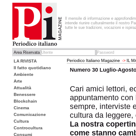
Il mensile di informazione e approfondi
intende riunire culturalmente il nostro Pa
tutte le sue tradizioni, vocazioni e ispira
Area Riservata
Periodico Italiano Magazine
IL 
->
LA RIVISTA
Il fatto quotidiano
Numero 30 Luglio-Agosto
Ambiente
Arte
Cari amici lettori, e
Attualità
Benessere
appuntamento con la
Blockchain
sempre, interviste
Cinema
cultura da leggere
Comunicazione
Cultura
La nostra copertin
Controcultura
come stanno camb
Consumi