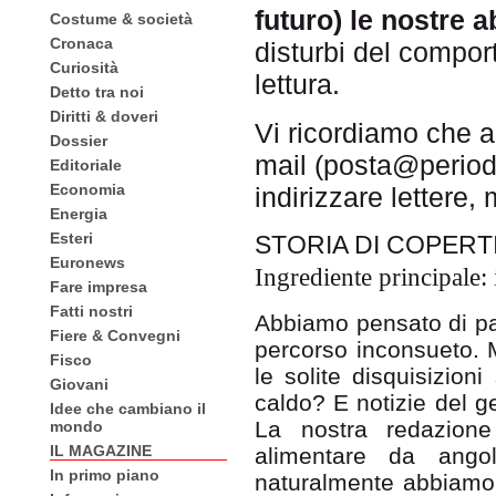
futuro) le nostre a
Costume & società
Cronaca
disturbi del compo
Curiosità
lettura.
Detto tra noi
Diritti & doveri
Vi ricordiamo che a
Dossier
mail (posta@periodi
Editoriale
Economia
indirizzare lettere,
Energia
Esteri
STORIA DI COPERT
Euronews
Ingrediente principale:
Fare impresa
Fatti nostri
Abbiamo pensato di pa
Fiere & Convegni
percorso inconsueto. M
Fisco
le solite disquisizio
Giovani
caldo? E notizie del ge
Idee che cambiano il
La nostra redazione
mondo
IL MAGAZINE
alimentare da angola
In primo piano
naturalmente abbiamo i