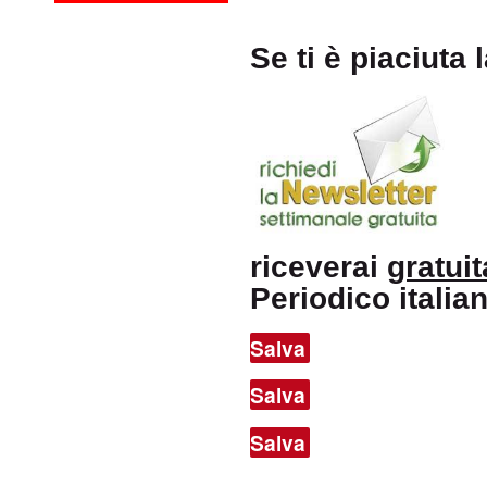
Se ti è piaciuta 
riceverai
gratui
Periodico itali
Salva
Salva
Salva