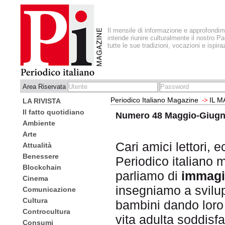
Il mensile di informazione e approfondi
intende riunire culturalmente il nostro Pa
tutte le sue tradizioni, vocazioni e ispira
Area Riservata
Periodico Italiano Magazine
IL 
->
LA RIVISTA
Il fatto quotidiano
Numero 48 Maggio-Giugn
Ambiente
Arte
Cari amici lettori, 
Attualità
Benessere
Periodico italiano
Blockchain
parliamo di
immagi
Cinema
insegniamo a svilup
Comunicazione
Cultura
bambini dando loro 
Controcultura
vita adulta soddisfa
Consumi