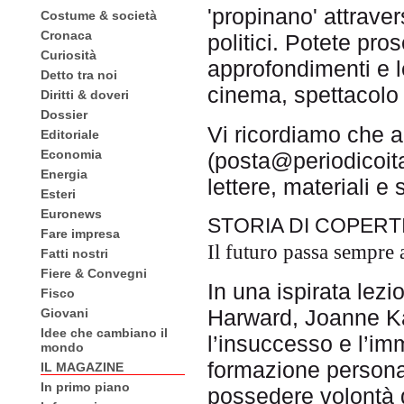
'propinano' attraver
Costume & società
Cronaca
politici. Potete pros
Curiosità
approfondimenti e l
Detto tra noi
cinema, spettacolo e
Diritti & doveri
Dossier
Vi ricordiamo che a
Editoriale
Economia
(posta@periodicoita
Energia
lettere, materiali e
Esteri
Euronews
STORIA DI COPERT
Fare impresa
Il futuro passa sempre
Fatti nostri
Fiere & Convegni
In una ispirata lezi
Fisco
Harward, Joanne Ka
Giovani
Idee che cambiano il
l’insuccesso e l’im
mondo
formazione personal
IL MAGAZINE
In primo piano
possedere volontà d