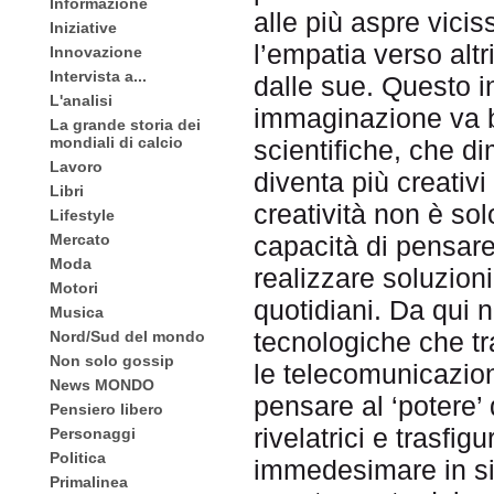
Informazione
alle più aspre vicis
Iniziative
l’empatia verso alt
Innovazione
Intervista a...
dalle sue. Questo in
L'analisi
immaginazione va ben
La grande storia dei
mondiali di calcio
scientifiche, che d
Lavoro
diventa più creativ
Libri
creatività non è solo
Lifestyle
capacità di pensare 
Mercato
Moda
realizzare soluzioni
Motori
quotidiani. Da qui 
Musica
tecnologiche che tr
Nord/Sud del mondo
Non solo gossip
le telecomunicazioni 
News MONDO
pensare al ‘potere’
Pensiero libero
rivelatrici e trasfig
Personaggi
Politica
immedesimare in sit
Primalinea