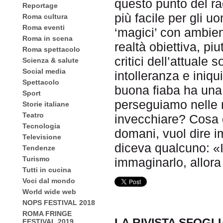
questo punto del r
Reportage
più facile per gli u
Roma cultura
Roma eventi
‘magici’ con ambient
Roma in scena
realtà obiettiva, pi
Roma spettacolo
critici dell’attuale
Scienza & salute
Social media
intolleranza e iniq
Spettacolo
buona fiaba ha una
Sport
perseguiamo nelle 
Storie italiane
Teatro
invecchiare? Cosa d
Tecnologia
domani, vuol dire i
Televisione
diceva qualcuno: «
Tendenze
Turismo
immaginarlo, allora
Tutti in cucina
Voci dal mondo
World wide web
NOPS FESTIVAL 2018
ROMA FRINGE
LA RIVISTA SFOGL
FESTIVAL 2019