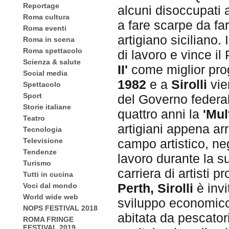
Reportage
alcuni disoccupati a
Roma cultura
a fare scarpe da fa
Roma eventi
artigiano siciliano.
Roma in scena
Roma spettacolo
di lavoro e vince i
Scienza & salute
II'
come miglior prog
Social media
1982
e a
Sirolli
vie
Spettacolo
Sport
del Governo federa
Storie italiane
quattro anni la
'Mul
Teatro
artigiani appena arr
Tecnologia
campo artistico, neg
Televisione
Tendenze
lavoro durante la 
Turismo
carriera di artisti 
Tutti in cucina
Perth, Sirolli
è invi
Voci dal mondo
World wide web
sviluppo economico 
NOPS FESTIVAL 2018
abitata da pescatori
ROMA FRINGE
FESTIVAL 2019