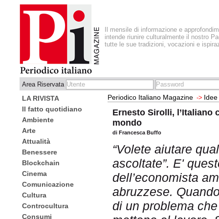
Il mensile di informazione e approfondi
intende riunire culturalmente il nostro Pa
tutte le sue tradizioni, vocazioni e ispira
Area Riservata
Periodico Italiano Magazine
Idee
->
LA RIVISTA
Il fatto quotidiano
Ernesto Sirolli, l’Italiano
Ambiente
mondo
Arte
di Francesca Buffo
Attualità
“Volete aiutare qual
Benessere
ascoltate”. E' quest
Blockchain
Cinema
dell’economista ame
Comunicazione
abruzzese. Quando 
Cultura
di un problema che 
Controcultura
Consumi