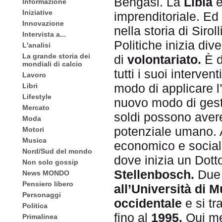
Bengasi. La
Libia
Informazione
Iniziative
imprenditoriale. E
Innovazione
nella storia di Siro
Intervista a...
Politiche inizia di
L'analisi
La grande storia dei
di
volontariato.
È d
mondiali di calcio
tutti i suoi interven
Lavoro
modo di applicare l
Libri
Lifestyle
nuovo modo di gesti
Mercato
soldi possono avere
Moda
potenziale umano. 
Motori
Musica
economico e sociale
Nord/Sud del mondo
dove inizia un Dott
Non solo gossip
Stellenbosch.
Due 
News MONDO
Pensiero libero
all’Università di M
Personaggi
occidentale
e si tr
Politica
fino al
1995.
Qui met
Primalinea