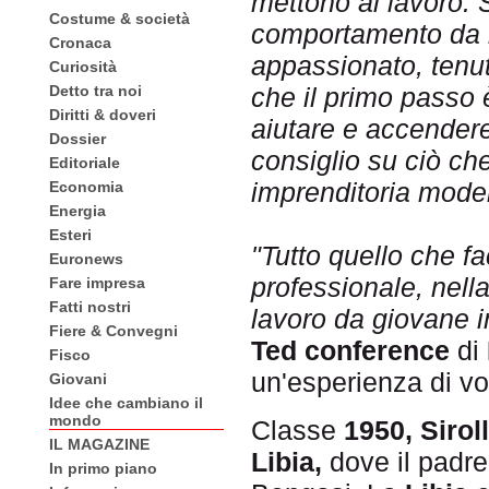
mettono al lavoro. 
Costume & società
comportamento da i
Cronaca
appassionato, tenu
Curiosità
Detto tra noi
che il primo passo 
Diritti & doveri
aiutare e accendere 
Dossier
consiglio su ciò ch
Editoriale
imprenditoria mode
Economia
Energia
Esteri
"Tutto quello che fa
Euronews
professionale, nella
Fare impresa
Fatti nostri
lavoro da giovane i
Fiere & Convegni
Ted conference
di
Fisco
un'esperienza di vo
Giovani
Idee che cambiano il
mondo
Classe
1950, Siroll
IL MAGAZINE
Libia,
dove il padre
In primo piano