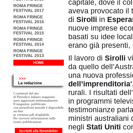
capitale, dove il co
ROMA FRINGE
aveva provocato il t
FESTIVAL 2017
ROMA FRINGE
di
Sirolli
in
Espera
FESTIVAL 2016
nuove imprese econo
ROMA FRINGE
FESTIVAL 2015
basati su idee local
ROMA FRINGE
erano già presenti, 
FESTIVAL 2014
ROMA FRINGE
FESTIVAL 2013
Il lavoro di
Sirolli
vi
HOME
da quello dell’Austr
una nuova profess
>>>
dell’imprenditoria'
La redazione
rurali. I risultati 
I contenuti del sito
di Periodico italiano magazine
in programmi televis
sono aggiornati settimanalmente.
Il magazine, pubblicato
testimonianze parl
con periodicità mensile è disponibile
on-line
in versione pdf sfogliabile.
ministri australiani
Per ricevere informazioni sulle
nostre pubblicazioni:
negli
Stati Uniti
com
Iscriviti alla Newsletter