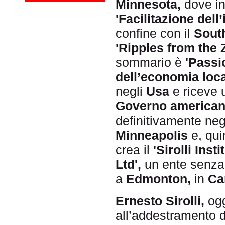
Minnesota,
dove in
'Facilitazione dell
confine con il
Sout
'Ripples from the 
sommario è
'Passi
dell’economia loca
negli
Usa
e riceve 
Governo americano
definitivamente neg
Minneapolis
e, qui
crea il
'Sirolli Inst
Ltd',
un ente senza f
a
Edmonton,
in
Ca
Ernesto Sirolli,
ogg
all’addestramento di