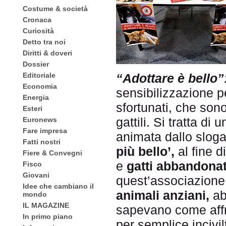
Costume & società
Cronaca
Curiosità
Detto tra noi
Diritti & doveri
Dossier
Editoriale
“Adottare è
bello”
Economia
sensibilizzazione p
Energia
sfortunati, che sono
Esteri
gattili. Si tratta di
Euronews
Fare impresa
animata dallo slog
Fatti nostri
più bello’,
al fine d
Fiere & Convegni
e
gatti abbandonat
Fisco
Giovani
quest’associazione 
Idee che cambiano il
animali anziani,
ab
mondo
IL MAGAZINE
sapevano come affron
In primo piano
per semplice incivi