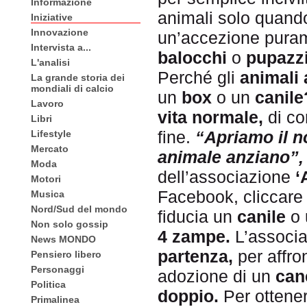
Informazione
animali solo quando
Iniziative
Innovazione
un’accezione pur
Intervista a...
balocchi
o
pupazzi
L'analisi
Perché gli
animali 
La grande storia dei
mondiali di calcio
un
box
o un
canile
Lavoro
vita normale,
di co
Libri
fine.
“Apriamo il n
Lifestyle
Mercato
animale anziano”,
Moda
dell’associazione
‘
Motori
Facebook, cliccar
Musica
Nord/Sud del mondo
fiducia un
canile
o
Non solo gossip
4 zampe.
L’associa
News MONDO
partenza,
per affro
Pensiero libero
Personaggi
adozione di un
can
Politica
doppio.
Per ottenerl
Primalinea