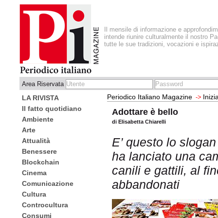
Il mensile di informazione e approfondi
intende riunire culturalmente il nostro Pa
tutte le sue tradizioni, vocazioni e ispira
Area Riservata
Periodico Italiano Magazine
Inizi
->
LA RIVISTA
Il fatto quotidiano
Adottare è bello
Ambiente
di Elisabetta Chiarelli
Arte
E’ questo lo slogan
Attualità
Benessere
ha lanciato una ca
Blockchain
canili e gattili, al 
Cinema
abbandonati
Comunicazione
Cultura
Controcultura
Consumi