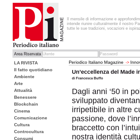
Il mensile di informazione e approfondi
intende riunire culturalmente il nostro Pa
tutte le sue tradizioni, vocazioni e ispira
Area Riservata
Periodico Italiano Magazine
Inno
->
LA RIVISTA
Il fatto quotidiano
Un’eccellenza del Made in
Ambiente
di Francesca Buffo
Arte
Dagli anni ‘50 in poi
Attualità
Benessere
sviluppato diventa
Blockchain
irripetibile in altre 
Cinema
passione, dove l’i
Comunicazione
Cultura
braccetto con l’intu
Controcultura
nostra identità cul
Consumi