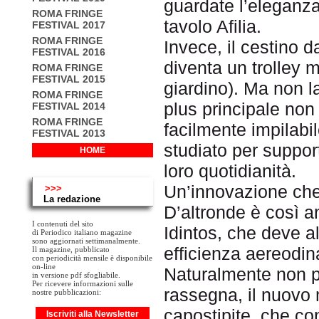
guardate l’eleganz
ROMA FRINGE
tavolo Afilia.
FESTIVAL 2017
ROMA FRINGE
Invece, il cestino d
FESTIVAL 2016
diventa un trolley m
ROMA FRINGE
FESTIVAL 2015
giardino). Ma non l
ROMA FRINGE
plus principale non 
FESTIVAL 2014
ROMA FRINGE
facilmente impilabil
FESTIVAL 2013
studiato per support
HOME
loro quotidianità.
Un’innovazione che, 
>>>
La redazione
D’altronde è così a
I contenuti del sito
Idintos, che deve a
di Periodico italiano magazine
sono aggiornati settimanalmente.
efficienza aereodin
Il magazine, pubblicato
con periodicità mensile è disponibile
on-line
Naturalmente non p
in versione pdf sfogliabile.
Per ricevere informazioni sulle
rassegna, il nuovo
nostre pubblicazioni:
capostipite, che co
Iscriviti alla Newsletter