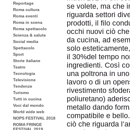
Reportage
se volete, ma che i
Roma cultura
riguarda settori div
Roma eventi
prodotti, il filo co
Roma in scena
Roma spettacolo
occhi nuovi ciò ch
Scienza & salute
da cucina, ad esemp
Social media
solo esteticamente,
Spettacolo
Sport
il 30%del tempo no
Storie italiane
ingredienti. Così c
Teatro
una poltrona in uno 
Tecnologia
Televisione
lavoro o di un open
Tendenze
rivestimento sfoder
Turismo
poliuretano) aderis
Tutti in cucina
Voci dal mondo
metallo dando forma
World wide web
compatibile e bello.
NOPS FESTIVAL 2018
ciò che riguarda l’a
ROMA FRINGE
FESTIVAL 2019