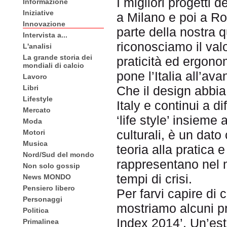
I migliori progetti 
Informazione
Iniziative
a Milano e poi a Ro
Innovazione
parte della nostra 
Intervista a...
riconosciamo il valo
L'analisi
La grande storia dei
praticità ed ergon
mondiali di calcio
pone l’Italia all’a
Lavoro
Libri
Che il design abbia
Lifestyle
Italy e continui a 
Mercato
‘life style’ insieme 
Moda
culturali, è un dat
Motori
Musica
teoria alla pratica e
Nord/Sud del mondo
rappresentano nel m
Non solo gossip
tempi di crisi.
News MONDO
Pensiero libero
Per farvi capire di
Personaggi
mostriamo alcuni pr
Politica
Index 2014’. Un’est
Primalinea