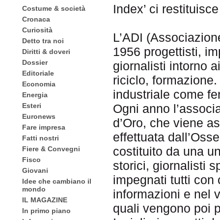
Index’ ci restituisc
Costume & società
Cronaca
Curiosità
L’ADI (Associazione
Detto tra noi
1956 progettisti, imp
Diritti & doveri
Dossier
giornalisti intorno 
Editoriale
riciclo, formazione
Economia
industriale come f
Energia
Esteri
Ogni anno l’associ
Euronews
d’Oro, che viene a
Fare impresa
effettuata dall’Oss
Fatti nostri
costituito da una un
Fiere & Convegni
Fisco
storici, giornalisti 
Giovani
impegnati tutti con
Idee che cambiano il
mondo
informazioni e nel v
IL MAGAZINE
quali vengono poi p
In primo piano