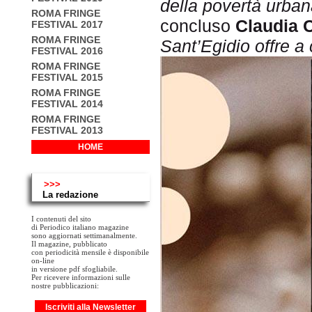
della povertà urban
ROMA FRINGE
concluso
Claudia 
FESTIVAL 2017
ROMA FRINGE
Sant’Egidio offre a c
FESTIVAL 2016
ROMA FRINGE
FESTIVAL 2015
ROMA FRINGE
FESTIVAL 2014
ROMA FRINGE
FESTIVAL 2013
HOME
>>>
La redazione
I contenuti del sito
di Periodico italiano magazine
sono aggiornati settimanalmente.
Il magazine, pubblicato
con periodicità mensile è disponibile
on-line
in versione pdf sfogliabile.
Per ricevere informazioni sulle
nostre pubblicazioni:
Iscriviti alla Newsletter