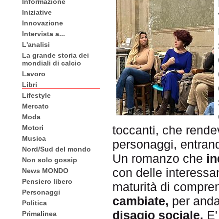
Informazione
Iniziative
Innovazione
Intervista a...
L'analisi
La grande storia dei
mondiali di calcio
Lavoro
Libri
Lifestyle
Mercato
Moda
toccanti, che rend
Motori
Musica
personaggi, entrand
Nord/Sud del mondo
Un romanzo che
in
Non solo gossip
con delle interessan
News MONDO
Pensiero libero
maturità di compr
Personaggi
cambiate,
per andar
Politica
disagio sociale.
E'
Primalinea