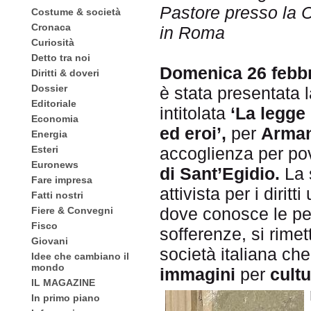
Pastore presso la 
Costume & società
Cronaca
in Roma
Curiosità
Detto tra noi
Domenica 26 febbr
Diritti & doveri
Dossier
è stata presentata 
Editoriale
intitolata
‘La legge 
Economia
ed eroi’,
per
Arman
Energia
Esteri
accoglienza per po
Euronews
di Sant’Egidio.
La 
Fare impresa
attivista per i dirit
Fatti nostri
dove conosce le pe
Fiere & Convegni
Fisco
sofferenze, si rimet
Giovani
società italiana ch
Idee che cambiano il
mondo
immagini
per
cult
IL MAGAZINE
In primo piano