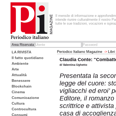
Il mensile di informazione e approfondi
intende riunire culturalmente il nostro Pa
tutte le sue tradizioni, vocazioni e ispira
Area Riservata
Periodico Italiano Magazine
Libri
->
LA RIVISTA
Il fatto quotidiano
Claudia Conte: "Combatter
Ambiente
di Valentina Ughetto
Arte
Presentata la seco
Attualità
Benessere
legge del cuore: sto
Blockchain
vigliacchi ed eroi’
Cinema
Editore, il romanzo
Comunicazione
Cultura
scrittrice e attivista
Controcultura
casa di accoglienz
Consumi