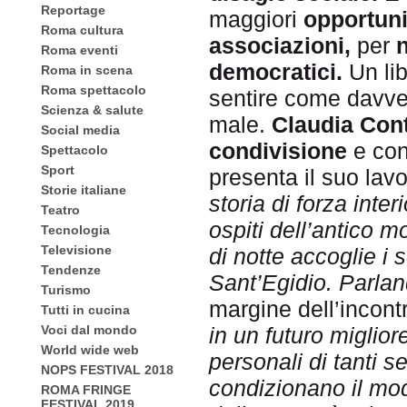
Reportage
maggiori
opportuni
Roma cultura
associazioni,
per
Roma eventi
democratici.
Un lib
Roma in scena
Roma spettacolo
sentire come davve
Scienza & salute
male.
Claudia Con
Social media
condivisione
e co
Spettacolo
Sport
presenta il suo lavo
Storie italiane
storia di forza inte
Teatro
ospiti dell’antico 
Tecnologia
Televisione
di notte accoglie i
Tendenze
Sant’Egidio. Parlan
Turismo
margine dell’incont
Tutti in cucina
Voci dal mondo
in un futuro miglio
World wide web
personali di tanti s
NOPS FESTIVAL 2018
condizionano il mod
ROMA FRINGE
FESTIVAL 2019