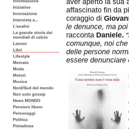
aver aperto la sua a
Informazione
Iniziative
affascinato fin da p
Innovazione
coraggio di
Giovan
Intervista a...
le denunce, ma poi 
L'analisi
La grande storia dei
racconta
Daniele.
mondiali di calcio
comunque, noi che
Lavoro
Libri
delle persone norma
Lifestyle
essere denunciare e
Mercato
Moda
Motori
Musica
Nord/Sud del mondo
Non solo gossip
News MONDO
Pensiero libero
Personaggi
Politica
Primalinea