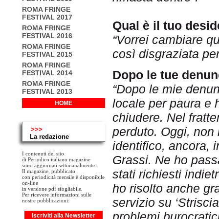
ROMA FRINGE
FESTIVAL 2017
Qual è il tuo desid
ROMA FRINGE
FESTIVAL 2016
“Vorrei cambiare que
ROMA FRINGE
così disgraziata pe
FESTIVAL 2015
ROMA FRINGE
Dopo le tue denun
FESTIVAL 2014
ROMA FRINGE
“Dopo le mie denun
FESTIVAL 2013
locale per paura e 
HOME
chiudere. Nel fratt
perduto. Oggi, non 
>>>
La redazione
identifico, ancora,
I contenuti del sito
Grassi. Ne ho passa
di Periodico italiano magazine
sono aggiornati settimanalmente.
stati richiesti indiet
Il magazine, pubblicato
con periodicità mensile è disponibile
on-line
ho risolto anche gra
in versione pdf sfogliabile.
Per ricevere informazioni sulle
servizio su ‘Strisci
nostre pubblicazioni:
problemi burocratici
Iscriviti alla Newsletter