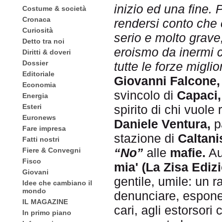
inizio ed una fine. 
Costume & società
Cronaca
rendersi conto che
Curiosità
serio e molto grave
Detto tra noi
eroismo da inermi c
Diritti & doveri
Dossier
tutte le forze miglior
Editoriale
Giovanni Falcone,
Economia
svincolo di
Capaci,
Energia
Esteri
spirito di chi vuole
Euronews
Daniele Ventura,
p
Fare impresa
stazione di
Caltani
Fatti nostri
“No”
alle
mafie.
Au
Fiere & Convegni
Fisco
mia' (La Zisa Edizi
Giovani
gentile, umile: un 
Idee che cambiano il
mondo
denunciare, esponen
IL MAGAZINE
cari, agli estorsori
In primo piano