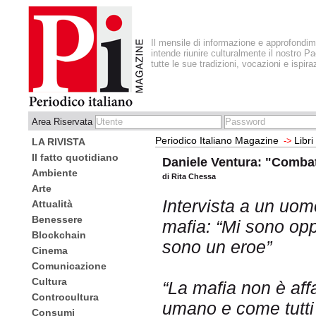
Il mensile di informazione e approfondi
intende riunire culturalmente il nostro Pa
tutte le sue tradizioni, vocazioni e ispira
Area Riservata
Periodico Italiano Magazine
Libri
->
LA RIVISTA
Il fatto quotidiano
Daniele Ventura: "Combatt
Ambiente
di Rita Chessa
Arte
Intervista a un uom
Attualità
Benessere
mafia: “Mi sono opp
Blockchain
sono un eroe”
Cinema
Comunicazione
Cultura
“La mafia non è affa
Controcultura
umano e come tutti 
Consumi