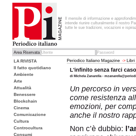
Il mensile di informazione e approfondi
intende riunire culturalmente il nostro Pa
tutte le sue tradizioni, vocazioni e ispira
Area Riservata
Periodico Italiano Magazine
Libri
->
LA RIVISTA
Il fatto quotidiano
L'infinito senza farci cas
Ambiente
di Michela Zanarella - mzanarella@period
Arte
Un percorso in vers
Attualità
Benessere
come resistenza all
Blockchain
emozioni, per comp
Cinema
anche il nostro rappo
Comunicazione
Cultura
Non c’è dubbio:
l’
Controcultura
Consumi