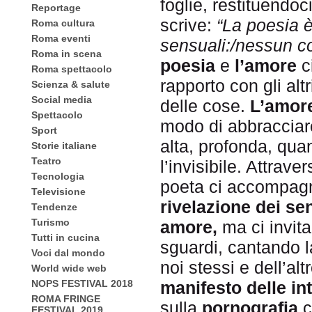
foglie, restituendoci
Reportage
scrive:
“La poesia è
Roma cultura
Roma eventi
sensuali:/nessun co
Roma in scena
poesia
e
l’amore
c
Roma spettacolo
rapporto con gli altr
Scienza & salute
Social media
delle cose.
L’amor
Spettacolo
modo di abbracciare
Sport
alta, profonda, quan
Storie italiane
Teatro
l’invisibile. Attrave
Tecnologia
poeta ci accompagn
Televisione
rivelazione dei se
Tendenze
Turismo
amore,
ma ci invita
Tutti in cucina
sguardi, cantando l
Voci dal mondo
noi stessi e dell’altr
World wide web
manifesto delle in
NOPS FESTIVAL 2018
ROMA FRINGE
sulla
pornografia
c
FESTIVAL 2019