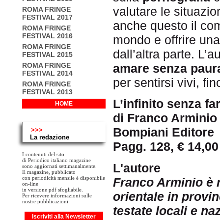
valutare le situazion
ROMA FRINGE
FESTIVAL 2017
anche questo il comp
ROMA FRINGE
FESTIVAL 2016
mondo e offrire una
ROMA FRINGE
dall’altra parte. L’
FESTIVAL 2015
amare senza paur
ROMA FRINGE
FESTIVAL 2014
per sentirsi vivi, fi
ROMA FRINGE
FESTIVAL 2013
L’infinito senza fa
HOME
di Franco Arminio
Bompiani Editore
>>>
La redazione
Pagg. 128, € 14,00
I contenuti del sito
di Periodico italiano magazine
L'autore
sono aggiornati settimanalmente.
Il magazine, pubblicato
con periodicità mensile è disponibile
Franco Arminio è n
on-line
in versione pdf sfogliabile.
orientale in provi
Per ricevere informazioni sulle
nostre pubblicazioni:
testate locali e naz
Iscriviti alla Newsletter