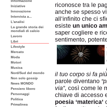
Informazione
riconosce tra le pa
Iniziative
anche se spesso vi
Innovazione
Intervista a...
all’infinito che ci s
L'analisi
esiste
un unico am
La grande storia dei
mondiali di calcio
saper cogliere e ri
Lavoro
sentimento, potente
Libri
Lifestyle
Mercato
Moda
Motori
Musica
il tuo corpo si fa p
Nord/Sud del mondo
Non solo gossip
parole diventano
“p
News MONDO
via”
, così come le 
Pensiero libero
chiave di accesso 
Personaggi
Politica
poesia ‘materica’
c
Primalinea