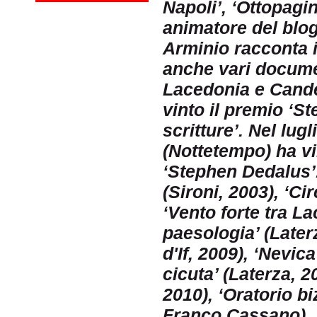
Napoli’, ‘Ottopagin
animatore del blo
Arminio racconta i 
anche vari documen
Lacedonia e Candel
vinto il premio ‘S
scritture’. Nel lug
(Nottetempo) ha vi
‘Stephen Dedalus’. 
(Sironi, 2003), ‘Ci
‘Vento forte tra L
paesologia’ (Laterz
d'If, 2009), ‘Nevi
cicuta’ (Laterza, 2
2010), ‘Oratorio bi
Franco Cassano), ‘