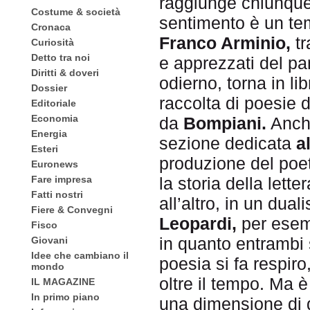
raggiunge chiunqu
Costume & società
sentimento è un tem
Cronaca
Franco Arminio,
tr
Curiosità
Detto tra noi
e apprezzati del pa
Diritti & doveri
odierno, torna in li
Dossier
raccolta di poesie
Editoriale
Economia
da
Bompiani.
Anche
Energia
sezione dedicata
a
Esteri
produzione del poe
Euronews
la storia della lett
Fare impresa
Fatti nostri
all’altro, in un du
Fiere & Convegni
Leopardi,
per esem
Fisco
in quanto entrambi s
Giovani
Idee che cambiano il
poesia si fa respir
mondo
oltre il tempo. Ma
IL MAGAZINE
In primo piano
una dimensione di d