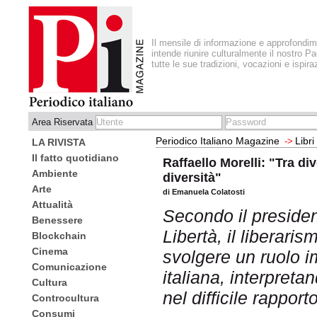
Il mensile di informazione e approfondi
intende riunire culturalmente il nostro Pa
tutte le sue tradizioni, vocazioni e ispira
Area Riservata
Periodico Italiano Magazine
Libri
->
LA RIVISTA
Il fatto quotidiano
Raffaello Morelli: "Tra di
Ambiente
diversità"
Arte
di Emanuela Colatosti
Attualità
Secondo il presiden
Benessere
Libertà, il liberari
Blockchain
Cinema
svolgere un ruolo im
Comunicazione
italiana, interpreta
Cultura
nel difficile rapporto
Controcultura
Consumi