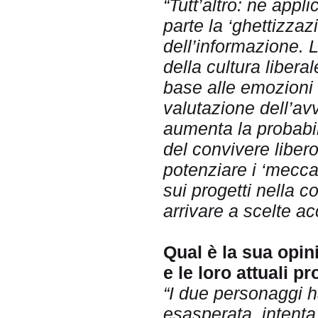
“Tutt’altro: ne appl
parte la ‘ghettizzaz
dell’informazione. L
della cultura libera
base alle emozioni 
valutazione dell’av
aumenta la probabil
del convivere libero
potenziare i ‘meccani
sui progetti nella c
arrivare a scelte ac
Qual è la sua opin
e le loro attuali p
“I due personaggi 
esasperata, intenta