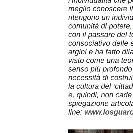
l’individualità che
meglio conoscere i
ritengono un indivi
comunità di potere,
con il passare del 
consociativo delle él
argini e ha fatto di
visto come una teor
senso più profondo d
necessità di costru
la cultura del ‘citta
e, quindi, non cade 
spiegazione articola
line:
www.losguardo