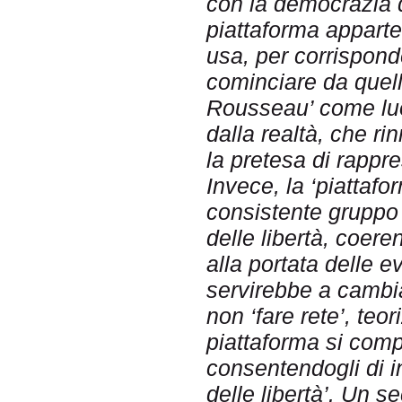
con la democrazia dire
piattaforma apparte
usa, per corrisponder
cominciare da quella
Rousseau’ come luo
dalla realtà, che r
la pretesa di rappre
Invece, la ‘piattafo
consistente gruppo d
delle libertà, coer
alla portata delle e
servirebbe a cambiar
non ‘fare rete’, te
piattaforma si compo
consentendogli di i
delle libertà’. Un s