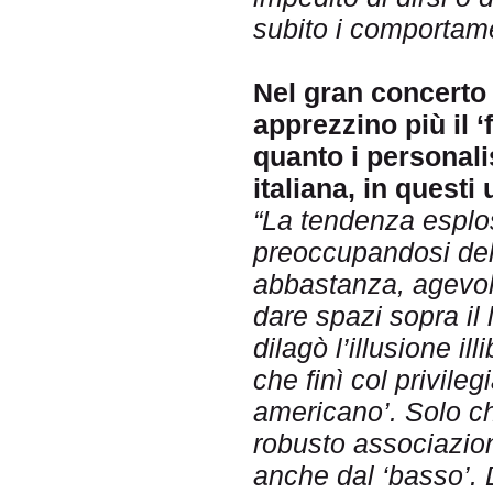
subito i comportamen
Nel gran concerto c
apprezzino più il ‘
quanto i personali
italiana, in questi
“La tendenza esplose
preoccupandosi dell
abbastanza, agevola
dare spazi sopra il 
dilagò l’illusione il
che finì col privileg
americano’. Solo che
robusto associazion
anche dal ‘basso’. 