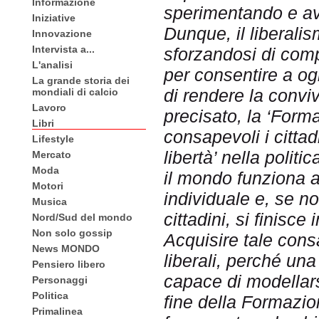
Informazione
sperimentando e av
Iniziative
Dunque, il liberalis
Innovazione
Intervista a...
sforzandosi di comp
L'analisi
per consentire a ogn
La grande storia dei
di rendere la convi
mondiali di calcio
Lavoro
precisato, la ‘Form
Libri
consapevoli i cittadi
Lifestyle
libertà’ nella politi
Mercato
Moda
il mondo funziona al
Motori
individuale e, se non
Musica
cittadini, si finisce
Nord/Sud del mondo
Non solo gossip
Acquisire tale cons
News MONDO
liberali, perché un
Pensiero libero
capace di modellar
Personaggi
Politica
fine della Formazion
Primalinea