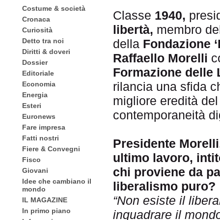
Costume & società
Classe
1940,
presi
Cronaca
libertà,
membro del 
Curiosità
Detto tra noi
della
Fondazione ‘L
Diritti & doveri
Raffaello Morelli
co
Dossier
Formazione delle L
Editoriale
rilancia una sfida 
Economia
Energia
migliore eredità de
Esteri
contemporaneità dig
Euronews
Fare impresa
Fatti nostri
Presidente Morelli
Fiere & Convegni
ul
timo lavoro, inti
Fisco
chi proviene da par
Giovani
Idee che cambiano il
liberalismo puro?
mondo
“Non esiste il libe
IL MAGAZINE
In primo piano
inquadrare il mond