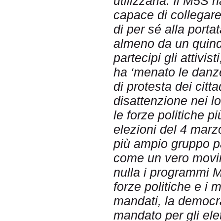
utilizzarla. Il M5S
capace di collegare
di per sé alla portat
almeno da un quind
partecipi gli attivis
ha ‘menato le danze’
di protesta dei citt
disattenzione nei l
le forze politiche pi
elezioni del 4 marz
più ampio gruppo p
come un vero movim
nulla i programmi M
forze politiche e i
mandati, la democra
mandato per gli elett