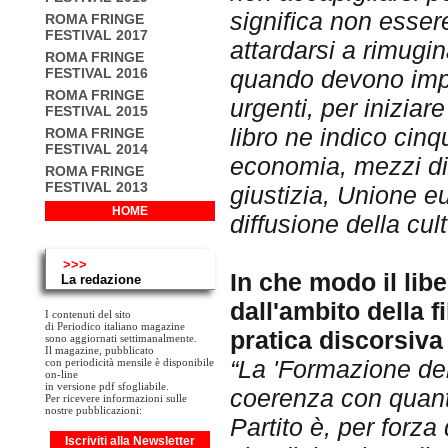
significa non essere
ROMA FRINGE
FESTIVAL 2017
attardarsi a rimugin
ROMA FRINGE
FESTIVAL 2016
quando devono im
ROMA FRINGE
urgenti, per iniziare
FESTIVAL 2015
libro ne indico cinq
ROMA FRINGE
FESTIVAL 2014
economia, mezzi di
ROMA FRINGE
FESTIVAL 2013
giustizia, Unione eu
HOME
diffusione della cult
>>>
In che modo il libe
La redazione
dall'ambito della f
I contenuti del sito
di Periodico italiano magazine
pratica discorsiva 
sono aggiornati settimanalmente.
Il magazine, pubblicato
“La 'Formazione del
con periodicità mensile è disponibile
on-line
in versione pdf sfogliabile.
coerenza con quanto
Per ricevere informazioni sulle
nostre pubblicazioni:
Partito è, per forza
Iscriviti alla Newsletter