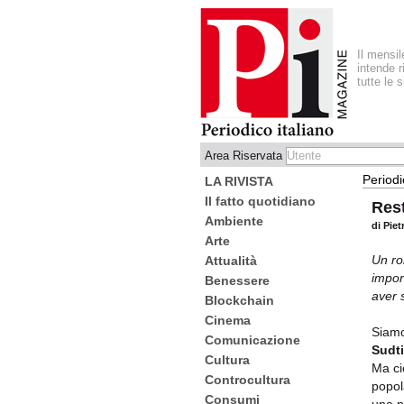
Il mensi
intende r
tutte le 
Area Riservata
Periodi
LA RIVISTA
Il fatto quotidiano
Rest
Ambiente
di Pie
Arte
Un ro
Attualità
import
Benessere
aver 
Blockchain
Cinema
Siam
Comunicazione
Sudti
Cultura
Ma ci
Controcultura
popol
Consumi