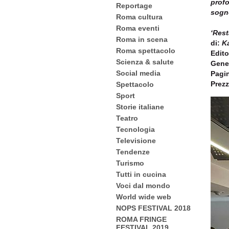
profo
Reportage
sogno
Roma cultura
Roma eventi
‘Rest
Roma in scena
di:
Ka
Roma spettacolo
Edito
Scienza & salute
Gene
Social media
Pagi
Prezz
Spettacolo
Sport
Storie italiane
Teatro
Tecnologia
Televisione
Tendenze
Turismo
Tutti in cucina
Voci dal mondo
World wide web
NOPS FESTIVAL 2018
ROMA FRINGE
FESTIVAL 2019