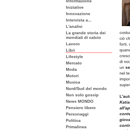
Informazione
Iniziative
Innovazione
Intervista a...
L'analisi
costu
La grande storia dei
mondiali di calcio
ciò c
Lavoro
forti
quand
Libri
cresc
Lifestyle
di noi
Mercato
un
se
Moda
nel t
Motori
impor
Musica
super
Nord/Sud del mondo
Non solo gossip
L'aut
News MONDO
Katia
Pensiero libero
all'a
conte
Personaggi
giova
Politica
contr
Primalinea