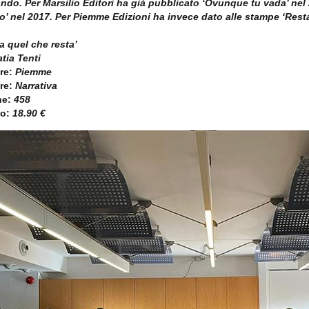
ndo. Per Marsilio Editori ha già pubblicato ‘Ovunque tu vada’ ne
’ nel 2017. Per Piemme Edizioni ha invece dato alle stampe ‘Resta
a quel che resta’
tia Tenti
re:
Piemme
re:
Narrativa
ne:
458
o:
18.90 €