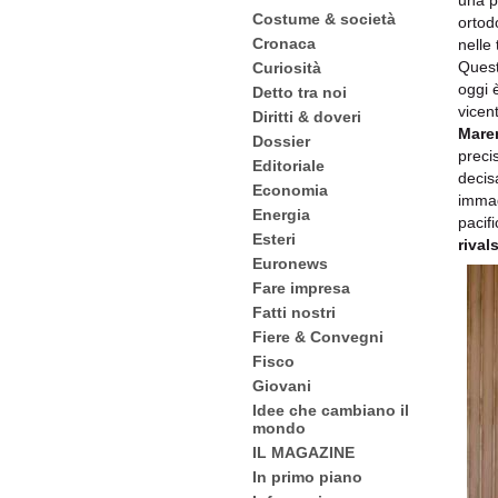
una 
Costume & società
ortodo
Cronaca
nelle
Quest
Curiosità
oggi 
Detto tra noi
vicen
Diritti & doveri
Mare
Dossier
preci
Editoriale
decis
Economia
immag
Energia
pacif
Esteri
rival
Euronews
Fare impresa
Fatti nostri
Fiere & Convegni
Fisco
Giovani
Idee che cambiano il
mondo
IL MAGAZINE
In primo piano