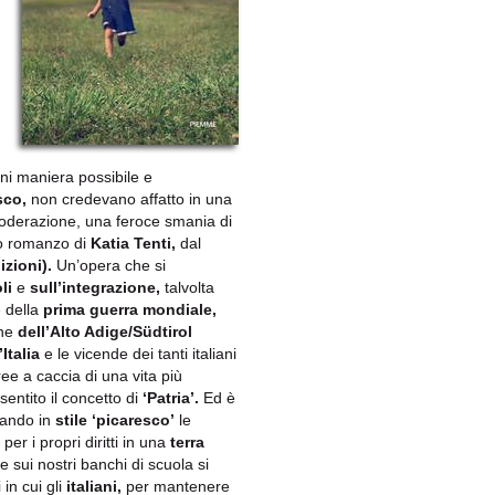
n
gni maniera possibile e
sco,
non credevano affatto in una
moderazione, una feroce smania di
vo romanzo di
Katia Tenti,
dal
d
izioni).
Un’opera che si
li
e
sull’integrazione,
talvolta
e della
prima guerra mondiale,
one
dell’Alto Adige/Südtirol
Italia
e le vicende dei tanti italiani
ree a caccia di una vita più
entito il concetto di
‘Patria’.
Ed è
ntando in
stile ‘picaresco’
le
 per i propri diritti in una
terra
 sui nostri banchi di scuola si
in cui gli
italiani,
per mantenere