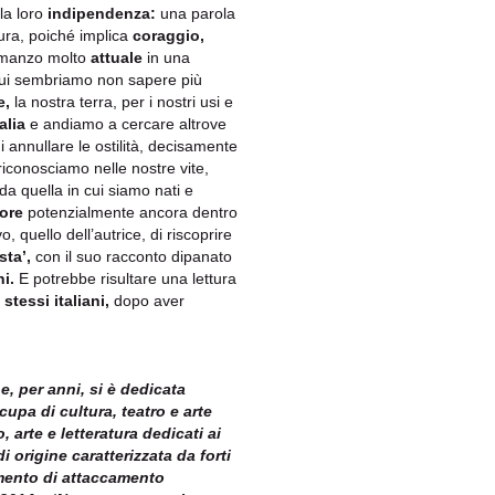
la loro
indipendenza:
una parola
ura, poiché implica
coraggio,
manzo molto
attuale
in una
cui sembriamo non sapere più
e,
la nostra terra, per i nostri usi e
talia
e andiamo a cercare altrove
 annullare le ostilità, decisamente
 riconosciamo nelle nostre vite,
da quella in cui siamo nati e
ore
potenzialmente ancora dentro
, quello dell’autrice, di riscoprire
sta’,
con il suo racconto dipanato
ni.
E potrebbe risultare una lettura
i
stessi italiani,
dopo aver
e, per anni, si è dedicata
upa di cultura, teatro e arte
 arte e letteratura dedicati ai
i origine caratterizzata da forti
timento di attaccamento