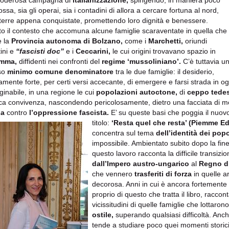
poderosa campagna di
italianizzazione,
spingendo, in maniera poco
ssa, sia gli operai, sia i contadini di allora a cercare fortuna al nord,
 terre appena conquistate, promettendo loro dignità e benessere.
o il contesto che accomuna alcune famiglie scaraventate in quella che
è la
Provincia autonoma di Bolzano,
come i
Marchetti,
oriundi
tini e
“fascisti doc”
e i
Ceccarini,
le cui origini trovavano spazio in
mma,
diffidenti nei confronti del
regime ‘mussoliniano’.
C’è tuttavia u
so
minimo comune denominatore
tra le due famiglie: il desiderio,
amente forte, per certi versi accecante, di emergere e farsi strada in o
inabile, in una regione le cui
popolazioni autoctone,
di
ceppo tede
ica convivenza, nascondendo pericolosamente, dietro una facciata di 
sa
contro
l’oppressione fascista.
E’ su queste basi che poggia il nuo
titolo:
‘Resta quel che resta’ (Piemme E
concentra sul tema
dell’identità dei popo
impossibile. Ambientato subito dopo la fin
questo lavoro racconta la difficile transizi
dall’Impero austro-ungarico
al
Regno d’
che vennero
trasferiti di forza
in quelle a
decorosa. Anni in cui è ancora fortemente s
proprio di questo che tratta il libro, racco
vicissitudini di quelle famiglie che lottarono
ostile,
superando qualsiasi difficoltà. Anche
tende a studiare poco quei momenti storici 