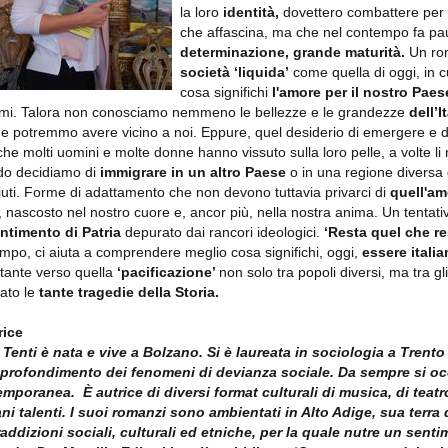
la loro
identità,
dovettero combattere per 
che affascina, ma che nel contempo fa pa
determinazione, grande maturità.
Un ro
società ‘liquida’
come quella di oggi, in 
cosa significhi
l'amore per il nostro Paes
mi. Talora non conosciamo nemmeno le bellezze e le grandezze
dell’I
he potremmo avere vicino a noi. Eppure, quel desiderio di emergere e di
, che molti uomini e molte donne hanno vissuto sulla loro pelle, a volte li
o decidiamo di
immigrare in un altro Paese
o in una regione diversa 
iuti. Forme di adattamento che non devono tuttavia privarci di
quell'am
, nascosto nel nostro cuore e, ancor più, nella nostra anima. Un tentativo
ntimento di Patria
depurato dai rancori ideologici.
‘Resta quel che re
empo, ci aiuta a comprendere meglio cosa significhi, oggi,
essere italia
tante verso quella
‘pacificazione’
non solo tra popoli diversi, ma tra gl
ato le
tante tragedie della Storia.
rice
 Tenti è nata e vive a Bolzano. Si è laureata in sociologia a Trento 
pprofondimento dei fenomeni di devianza sociale. Da sempre si occ
mporanea. È autrice di diversi format culturali di musica, di teatro,
ni talenti. I suoi romanzi sono ambientati in Alto Adige, sua terra d
addizioni sociali, culturali ed etniche, per la quale nutre un sen