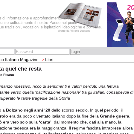
le di informazione e approfondimento che
iunire culturalmente il nostro Paese nel pieno rispetto di
sue tradizioni, vocazioni e ispirazioni ideologiche e politiche.
diretto da Vittorio Lussana
co Italiano Magazine
Libri
->
a quel che resta
tro Pisano
manzo riflessivo, ricco di sentimenti e valori perduti: una lettura
ante verso quella ‘pacificazione nazionale’ tra gli italiani consapevoli di
superato le tante tragedie della Storia
o a
Bolzano
negli
anni ‘20
dello scorso secolo. In quel periodo, il
rolo
era da poco diventato italiano dopo la fine della
Grande guerra.
ò era vero solo sulla
‘carta’,
dal momento che, dati alla mano, la
azione tedesca era la maggioranza. Il regime fascista intraprese allora