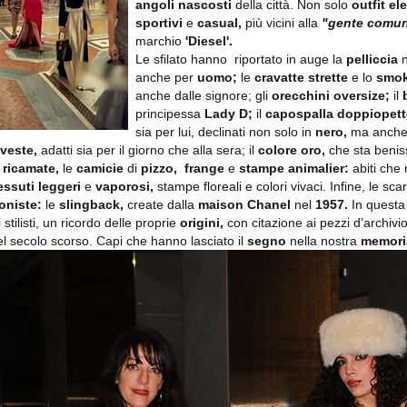
angoli nascosti
della città. Non solo
outfit el
sportivi
e
casual,
più vicini alla
"gente com
un
marchio
'Diesel'.
Le sfilato hanno riportato in auge la
pelliccia
n
anche per
uomo;
le
cravatte strette
e lo
smok
anche dalle signore; gli
orecchini oversize;
il
principessa
Lady D;
il
capospalla doppiopett
sia per lui, declinati non solo in
nero,
ma anche c
oveste,
adatti sia per il giorno che alla sera; il
colore oro,
che sta beniss
 ricamate,
le
camicie
di
pizzo, frange
e
stampe animalier:
abiti che
essuti leggeri
e
vaporosi,
stampe floreali e colori vivaci. Infine, le sc
oniste:
le
slingback,
create dalla
maison Chanel
nel
1957.
In questa 
 stilisti, un ricordo delle proprie
origini,
con citazione ai pezzi d’archiv
el secolo scorso. Capi che hanno lasciato il
segno
nella nostra
memori