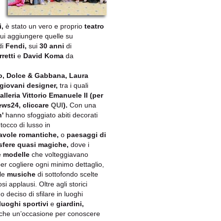
i,
è stato un vero e proprio
teatro
cui aggiungere quelle su
di
Fendi,
sui
30 anni
di
rretti
e
David Koma
da
o, Dolce & Gabbana, Laura
giovani designer,
tra i quali
alleria Vittorio Emanuele II (per
ws24, cliccare
QUI
).
Con una
'
hanno sfoggiato abiti decorati
occo di lusso in
avole romantiche,
o
paesa
ggi di
fere quasi magiche,
dove i
e
modelle
che volteggiavano
 per cogliere ogni minimo dettaglio,
le
musiche
di sottofondo scelte
i applausi. Oltre agli storici
 deciso di sfilare in luoghi
 luoghi sportivi
e
giardini,
nche un’occasione per conoscere