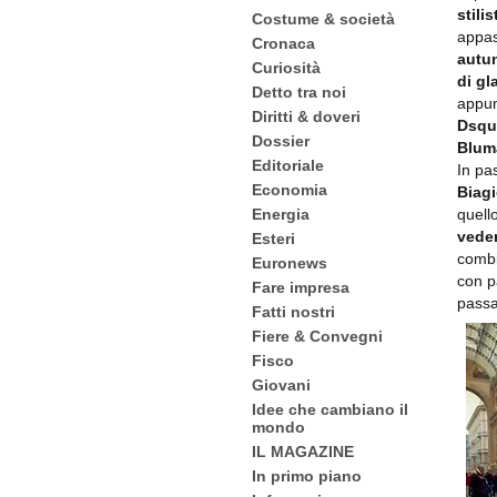
stili
Costume & società
appas
Cronaca
autu
Curiosità
di gl
Detto tra noi
appun
Diritti & doveri
Dsqu
Dossier
Blum
Editoriale
In pa
Economia
Biag
Energia
quello
vede
Esteri
combi
Euronews
con p
Fare impresa
passa
Fatti nostri
Fiere & Convegni
Fisco
Giovani
Idee che cambiano il
mondo
IL MAGAZINE
In primo piano