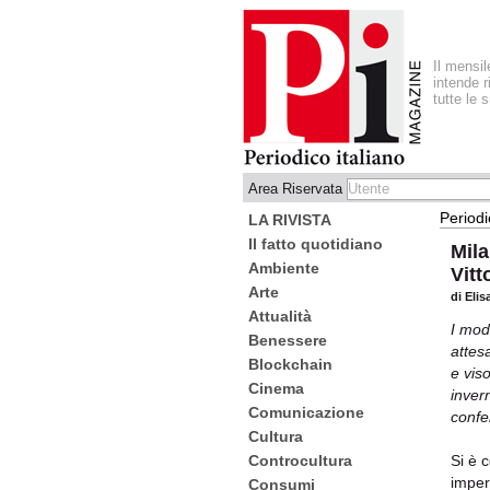
Il mensi
intende r
tutte le 
Area Riservata
Periodi
LA RIVISTA
Il fatto quotidiano
Mila
Ambiente
Vitt
Arte
di Elis
Attualità
I mod
Benessere
attesa
Blockchain
e vis
Cinema
invern
Comunicazione
confe
Cultura
Controcultura
Si è 
imper
Consumi