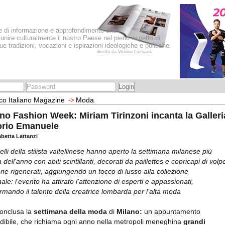
le di informazione e approfondimento che
iunire culturalmente il nostro Paese nel pieno rispetto di
sue tradizioni, vocazioni e ispirazioni ideologiche e politiche.
diretto da Vittorio Lussana
co Italiano Magazine
Moda
->
no Fashion Week: Miriam Tirinzoni incanta la Galleri
orio Emanuele
abetta Lattanzi
elli della stilista valtellinese hanno aperto la settimana milanese più
 dell'anno con abiti scintillanti, decorati da paillettes e copricapi di volp
one rigenerati, aggiungendo un tocco di lusso alla collezione
ale: l’evento ha attirato l’attenzione di esperti e appassionati,
rmando il talento della creatrice lombarda per l’alta moda
conclusa la
settimana della moda
di
Milano:
un appuntamento
dibile, che richiama ogni anno nella metropoli
meneghina
grandi