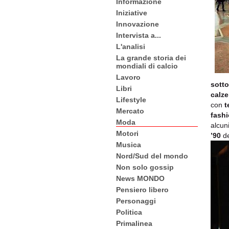
Informazione
Iniziative
Innovazione
Intervista a...
L'analisi
La grande storia dei
mondiali di calcio
Lavoro
sott
Libri
calze
Lifestyle
con
t
Mercato
fashi
Moda
alcuni
Motori
’90
d
Musica
Nord/Sud del mondo
Non solo gossip
News MONDO
Pensiero libero
Personaggi
Politica
Primalinea