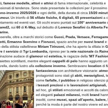
sti, famose modelle, attori
e
attrici
di fama internazionale, celebrità e
sionati di tendenze. Sono state presentate le collezioni per il prossimo
nno-inverno 2025/2026
e ogni defilè, della durata di circa
15/20 minut
amour.
Un trionfo di
56 sfilate fisiche, 6 digitali, 65 presentazioni
a 
tamento ed eventi vari. Gli occhi erano puntati sul
100° anniversario
are
d2,
sui
60
di
K-Way,
sul debutto di
Lorenzo Serafini
da
Alberta Fe
arine.
sserella, oltre a marchi storici come
Gucci, Prada, Versace, Ferragam
iotti, Ermanno Scervino
e
Fiorucci,
spazio anche per
nuovi brand
e
 della stilista valtellinese
Miriam Tirinzoni,
che ha aperto la sfilata in
G
re
il
servizio
di
Tgr Lombardia,
ripreso per la
rete nazionale
da
Raine
nazione audace di
glamour
ed
estetica,
le ragazze della
'MT Fashion
aiettes scintillanti, mentre eleganti
cappelli di pelo
hanno aggiunto un t
rella, dando lustro alla
collezione inverno.
Sembravano
location
di
f
fantascienza
con architetture visionarie:
atmos
protagonisti sono stati gli
abiti, mera
vigliosi,
l
come
farfalle,
il
pubblico
in religioso silenzio
i
tessuti preziosi
e le
lavorazioni artigianali,
ad hoc, gli
stilisti
emozionati e accolti da caloros
ed eleganti
palazzi milanesi,
molti
brand
hanno
insoliti, come
musei, spazi all’aperto, balere,
perché la moda è parte del nostro vivere ed a