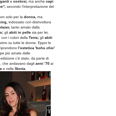
eganti
e
costosi
,
ma anche
capi
e",
secondo l’interpretazione del
on solo per la
donna,
ma
ing,
indossato con disinvoltura
blazer,
tanto amato dalla
o;
gli
abiti in pelle
sia per lei,
on i colori della
Terra;
gli
abiti
imo su tutte le donne. Eppoi le
 riprendono
l’estetica 'boho chic'
arpe più amate dalle
edizione c’è stato, da parte di
io, che andavano dagli
anni ’70
ai
a
e nella
Storia.