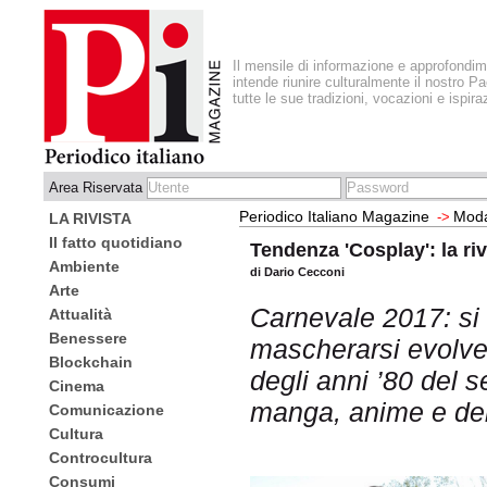
Il mensile di informazione e approfondi
intende riunire culturalmente il nostro Pa
tutte le sue tradizioni, vocazioni e ispira
Area Riservata
Periodico Italiano Magazine
Mod
->
LA RIVISTA
Il fatto quotidiano
Tendenza 'Cosplay': la riv
Ambiente
di Dario Cecconi
Arte
Carnevale 2017: si 
Attualità
Benessere
mascherarsi evolven
Blockchain
degli anni ’80 del 
Cinema
manga, anime e de
Comunicazione
Cultura
Controcultura
Consumi