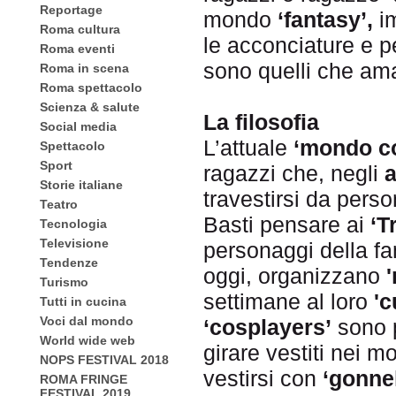
Reportage
mondo
‘fantasy’,
im
Roma cultura
le acconciature e p
Roma eventi
sono quelli che am
Roma in scena
Roma spettacolo
Scienza & salute
La filosofia
Social media
L’attuale
‘mondo c
Spettacolo
Sport
ragazzi che, negli
a
Storie italiane
travestirsi da perso
Teatro
Basti pensare ai
‘T
Tecnologia
Televisione
personaggi della f
Tendenze
oggi, organizzano
Turismo
settimane al loro
'c
Tutti in cucina
Voci dal mondo
‘cosplayers’
sono p
World wide web
girare vestiti nei m
NOPS FESTIVAL 2018
vestirsi con
‘gonnel
ROMA FRINGE
FESTIVAL 2019