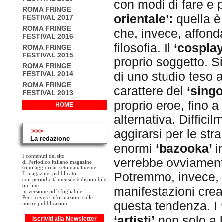
con modi di fare e
ROMA FRINGE
orientale’:
quella è
FESTIVAL 2017
ROMA FRINGE
che, invece, affonda
FESTIVAL 2016
filosofia. Il
‘cosplay
ROMA FRINGE
FESTIVAL 2015
proprio soggetto. Si
ROMA FRINGE
di uno studio teso 
FESTIVAL 2014
ROMA FRINGE
carattere del
‘singo
FESTIVAL 2013
proprio eroe, fino a
HOME
alternativa. Diffic
aggirarsi per le st
>>>
La redazione
enormi
‘bazooka’
i
I contenuti del sito
verrebbe ovviamente 
di Periodico italiano magazine
sono aggiornati settimanalmente.
Potremmo, invece,
Il magazine, pubblicato
con periodicità mensile è disponibile
on-line
manifestazioni cre
in versione pdf sfogliabile.
Per ricevere informazioni sulle
questa tendenza. I
nostre pubblicazioni:
‘artisti’
non solo a l
Iscriviti alla Newsletter