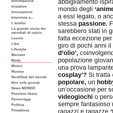
abbigliamento ispir
Informazione
Iniziative
mondo degli
‘anim
Innovazione
a essi legato, o an
Intervista a...
stessa
passione.
F
L'analisi
La grande storia dei
sarebbero stati in 
mondiali di calcio
fatta eccezione per
Lavoro
Libri
giro di pochi anni i
Lifestyle
d’olio’,
coinvolgend
Mercato
popolazione giovani
Moda
Motori
una prova lampante
Musica
cosplay'?
Si tratta
Nord/Sud del mondo
popolare,
un
hobb
Non solo gossip
un’occasione per s
News MONDO
Pensiero libero
videogiochi
o pers
Personaggi
sempre fantasioso
Politica
ragazzi e ragazze
‘
Primalinea