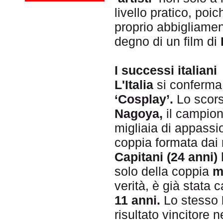
livello pratico, po
proprio abbigliamen
degno di un film di
I successi italiani
L'Italia
si conferma a
‘Cosplay’.
Lo scors
Nagoya,
il campion
migliaia di appassio
coppia formata dai
Capitani (24 anni)
h
solo della coppia
m
verità, è già stat
11 anni.
Lo stesso
risultato vincitore 