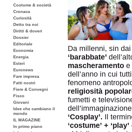
Costume & società
Cronaca
Curiosità
Detto tra noi
Diritti & doveri
Dossier
Editoriale
Da millenni, sin da
Economia
‘barabbate’
dell’al
Energia
Esteri
mascheramento
e 
Euronews
dell’anno in cui tu
Fare impresa
fenomeno antropolo
Fatti nostri
Fiere & Convegni
religiosità popolar
Fisco
fumetti e television
Giovani
dell’immaginazione 
Idee che cambiano il
mondo
‘Cosplay’.
Il termin
IL MAGAZINE
‘costume’
+
‘play’
In primo piano