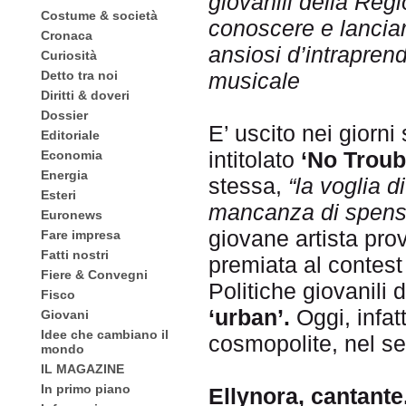
giovanili della Regi
Costume & società
conoscere e lanciar
Cronaca
ansiosi d’intrapren
Curiosità
Detto tra noi
musicale
Diritti & doveri
Dossier
E’ uscito nei giorni
Editoriale
intitolato
‘No Troub
Economia
Energia
stessa,
“la voglia di
Esteri
mancanza di spensi
Euronews
giovane artista pro
Fare impresa
Fatti nostri
premiata al contest
Fiere & Convegni
Politiche giovanili 
Fisco
‘urban’.
Oggi, infatt
Giovani
Idee che cambiano il
cosmopolite, nel s
mondo
IL MAGAZINE
In primo piano
Ellynora, cantante