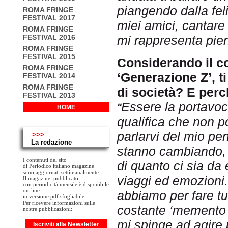
piangendo dalla fel
ROMA FRINGE
FESTIVAL 2017
miei amici, cantare 
ROMA FRINGE
FESTIVAL 2016
mi rappresenta pie
ROMA FRINGE
FESTIVAL 2015
Considerando il c
ROMA FRINGE
‘Generazione Z’, ti
FESTIVAL 2014
ROMA FRINGE
di società? E per
FESTIVAL 2013
“Essere la portavo
HOME
qualifica che non p
parlarvi del mio pen
>>>
La redazione
stanno cambiando, 
I contenuti del sito
di quanto ci sia da 
di Periodico italiano magazine
sono aggiornati settimanalmente.
viaggi ed emozioni
Il magazine, pubblicato
con periodicità mensile è disponibile
on-line
abbiamo per fare t
in versione pdf sfogliabile.
Per ricevere informazioni sulle
costante ‘memento 
nostre pubblicazioni:
mi spinge ad agire p
Iscriviti alla Newsletter