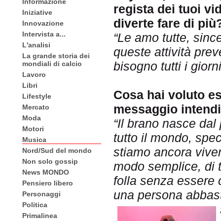
Informazione
regista dei tuoi vi
Iniziative
diverte fare di più
Innovazione
Intervista a...
“Le amo tutte, sinc
L'analisi
queste attività prev
La grande storia dei
bisogno tutti i giorni
mondiali di calcio
Lavoro
Libri
Cosa hai voluto e
Lifestyle
messaggio intend
Mercato
Moda
“Il brano nasce da
Motori
tutto il mondo, spe
Musica
stiamo ancora vivend
Nord/Sud del mondo
Non solo gossip
modo semplice, di t
News MONDO
folla senza essere c
Pensiero libero
una persona abbast
Personaggi
Politica
Primalinea