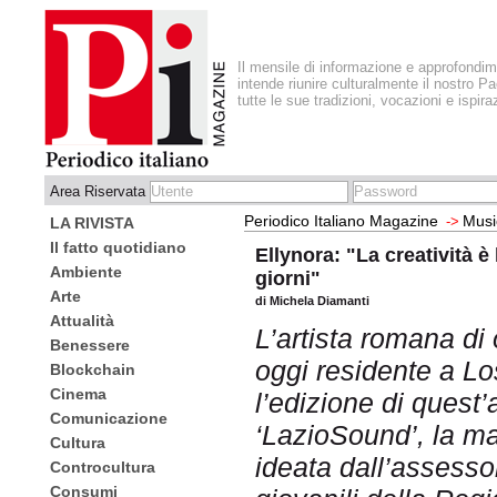
Il mensile di informazione e approfondi
intende riunire culturalmente il nostro Pa
tutte le sue tradizioni, vocazioni e ispira
Area Riservata
Periodico Italiano Magazine
Musi
->
LA RIVISTA
Il fatto quotidiano
Ellynora: "La creatività è 
Ambiente
giorni"
Arte
di Michela Diamanti
Attualità
L’artista romana di
Benessere
oggi residente a Lo
Blockchain
Cinema
l’edizione di quest
Comunicazione
‘LazioSound’, la ma
Cultura
ideata dall’assessor
Controcultura
Consumi