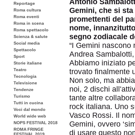
Antonio Sambalotti
Reportage
Gemini, che si st
Roma cultura
Roma eventi
promettenti del p
Roma in scena
nome, innanzitutto
Roma spettacolo
segno zodiacale d
Scienza & salute
Social media
“I Gemini nascono n
Spettacolo
Andrea Sambalotti, 
Sport
Abbiamo iniziato pe
Storie italiane
Teatro
trovato finalmente u
Tecnologia
Non solo, ma abbiamo
Televisione
noi, 2 dischi all'at
Tendenze
tante altre collabor
Turismo
Tutti in cucina
rock italiana. Uno su
Voci dal mondo
Vasco Rossi. Il nom
World wide web
Gemini, ovvero ‘sim
NOPS FESTIVAL 2018
ROMA FRINGE
di usare questo nom
FESTIVAL 2019