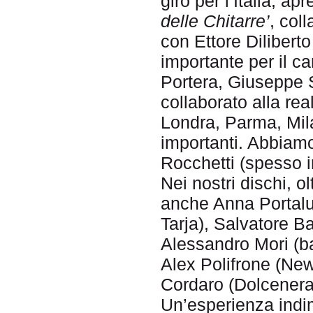
giro per l’Italia, a
delle Chitarre’
, col
con Ettore Diliberto
importante per il c
Portera, Giuseppe 
collaborato alla re
Londra, Parma, Mila
importanti. Abbiam
Rocchetti (spesso i
Nei nostri dischi, o
anche Anna Portalup
Tarja), Salvatore Ba
Alessandro Mori (bat
Alex Polifrone (New
Cordaro (Dolcenera
Un’esperienza indim