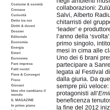
negli ambienti music
Costume & società
collaborazioni: Zul
Cronaca
Salvi, Alberto Radi
Curiosità
Detto tra noi
chitarristi del grup
Diritti & doveri
‘leader’ e produttore
Dossier
l’anno della ‘svolta’
Editoriale
primo singolo, intit
Economia
Energia
mesi in cima alle c
Esteri
Uno dei 6 brani pres
Euronews
partecipare a Sanr
Fare impresa
Fatti nostri
legata al Festival 
Fiere & Convegni
dalla giuria. Da qu
Fisco
sempre più veloce: l
Giovani
Idee che cambiano il
protagonisti all’
Emil
mondo
beneficenza tenuto
IL MAGAZINE
In primo piano
la fine del 2012 in