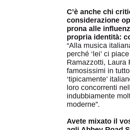
C’è anche chi criti
considerazione op
prona alle influen
propria identità: 
“Alla musica italia
perché ‘lei’ ci piac
Ramazzotti, Laura 
famosissimi in tutto
‘tipicamente’ italia
loro concorrenti ne
indubbiamente molto
moderne”.
Avete mixato il vo
agli Abbey Road St