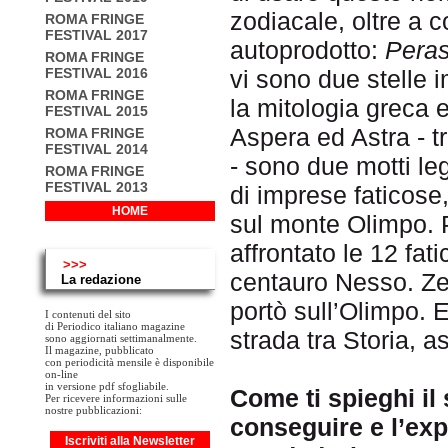
zodiacale, oltre a c
ROMA FRINGE
FESTIVAL 2017
autoprodotto:
Peras
ROMA FRINGE
FESTIVAL 2016
vi sono due stelle 
ROMA FRINGE
la mitologia greca e
FESTIVAL 2015
Aspera ed Astra - tr
ROMA FRINGE
FESTIVAL 2014
- sono due motti leg
ROMA FRINGE
FESTIVAL 2013
di imprese faticose,
HOME
sul monte Olimpo. 
affrontato le 12 fat
>>>
centauro Nesso. Zeu
La redazione
portò sull’Olimpo. 
I contenuti del sito
di Periodico italiano magazine
strada tra Storia, as
sono aggiornati settimanalmente.
Il magazine, pubblicato
con periodicità mensile è disponibile
on-line
in versione pdf sfogliabile.
Come ti spieghi il 
Per ricevere informazioni sulle
nostre pubblicazioni:
conseguire e l’expl
Iscriviti alla Newsletter