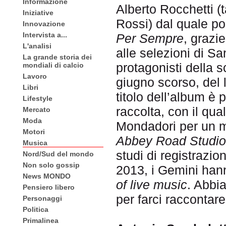
Informazione
Alberto Rocchetti (t
Iniziative
Rossi) dal quale po
Innovazione
Intervista a...
Per Sempre
, grazi
L'analisi
alle selezioni di S
La grande storia dei
protagonisti della s
mondiali di calcio
Lavoro
giugno scorso, del
Libri
titolo dell’album è 
Lifestyle
raccolta, con il qua
Mercato
Moda
Mondadori per un m
Motori
Abbey Road Studi
Musica
studi di registrazio
Nord/Sud del mondo
Non solo gossip
2013, i Gemini han
News MONDO
of live music
. Abbi
Pensiero libero
per farci raccontare
Personaggi
Politica
Primalinea