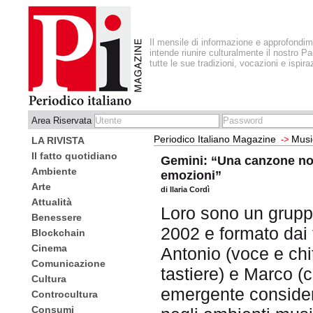
Il mensile di informazione e approfondi
intende riunire culturalmente il nostro Pa
tutte le sue tradizioni, vocazioni e ispira
Area Riservata
Periodico Italiano Magazine
Musi
->
LA RIVISTA
Il fatto quotidiano
Gemini: “Una canzone non
Ambiente
emozioni”
Arte
di Ilaria Cordì
Attualità
Loro sono un grupp
Benessere
2002 e formato dai t
Blockchain
Cinema
Antonio (voce e chi
Comunicazione
tastiere) e Marco (
Cultura
emergente consider
Controcultura
Consumi