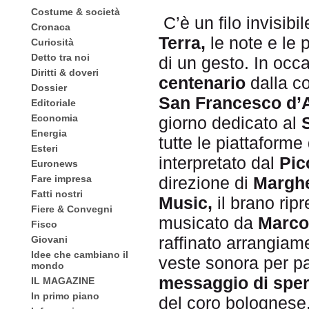
Costume & società
C’è un filo invisibi
Cronaca
Terra,
le note e le 
Curiosità
Detto tra noi
di un gesto. In occ
Diritti & doveri
centenario
dalla c
Dossier
San Francesco d’A
Editoriale
Economia
giorno dedicato al
Energia
tutte le piattaforme d
Esteri
interpretato dal
Pic
Euronews
direzione di
Marghe
Fare impresa
Fatti nostri
Music,
il brano ripr
Fiere & Convegni
musicato da
Marco
Fisco
raffinato arrangiam
Giovani
Idee che cambiano il
veste sonora per pa
mondo
messaggio di spe
IL MAGAZINE
In primo piano
del coro bolognese