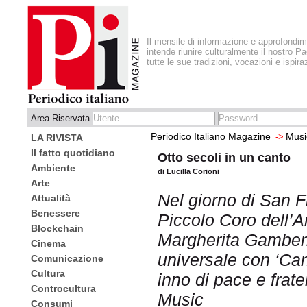
Il mensile di informazione e approfondi
intende riunire culturalmente il nostro Pa
tutte le sue tradizioni, vocazioni e ispira
Area Riservata
Periodico Italiano Magazine
Musi
->
LA RIVISTA
Il fatto quotidiano
Otto secoli in un canto
Ambiente
di Lucilla Corioni
Arte
Nel giorno di San F
Attualità
Benessere
Piccolo Coro dell’A
Blockchain
Margherita Gamberi
Cinema
universale con ‘Can
Comunicazione
Cultura
inno di pace e frate
Controcultura
Music
Consumi