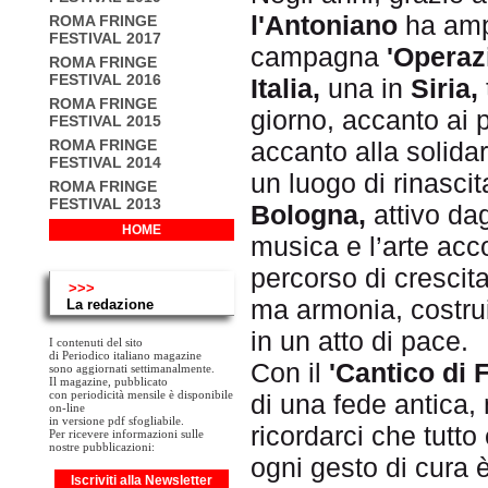
l'Antoniano
ha ampl
ROMA FRINGE
FESTIVAL 2017
campagna
'Operaz
ROMA FRINGE
FESTIVAL 2016
Italia,
una in
Siria,
ROMA FRINGE
giorno, accanto ai p
FESTIVAL 2015
accanto alla solida
ROMA FRINGE
FESTIVAL 2014
un luogo di rinascit
ROMA FRINGE
FESTIVAL 2013
Bologna,
attivo da
HOME
musica e l’arte a
percorso di crescit
>>>
ma armonia, costrui
La redazione
in un atto di pace.
I contenuti del sito
di Periodico italiano magazine
Con il
'Cantico di F
sono aggiornati settimanalmente.
Il magazine, pubblicato
con periodicità mensile è disponibile
di una fede antica, 
on-line
in versione pdf sfogliabile.
ricordarci che tutto
Per ricevere informazioni sulle
nostre pubblicazioni:
ogni gesto di cura 
Iscriviti alla Newsletter