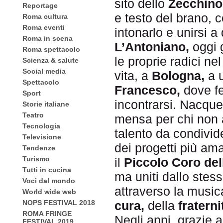
sito dello
Zecchino
Reportage
e testo del brano,
Roma cultura
Roma eventi
intonarlo e unirsi a
Roma in scena
L’Antoniano,
oggi 
Roma spettacolo
le proprie radici ne
Scienza & salute
Social media
vita, a
Bologna,
a u
Spettacolo
Francesco,
dove fe
Sport
incontrarsi. Nacqu
Storie italiane
Teatro
mensa per chi non 
Tecnologia
talento da condivid
Televisione
dei progetti più amat
Tendenze
Turismo
il
Piccolo Coro del
Tutti in cucina
ma uniti dallo stes
Voci dal mondo
attraverso la musica
World wide web
cura,
della
fraterni
NOPS FESTIVAL 2018
ROMA FRINGE
Negli anni, grazie a
FESTIVAL 2019