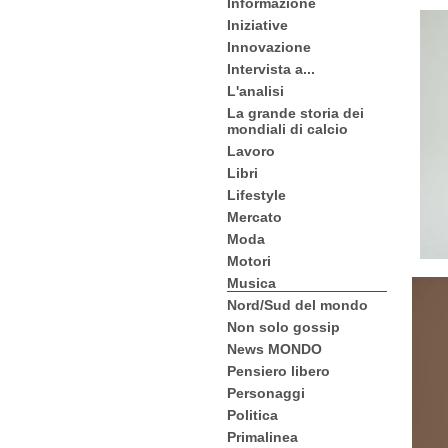
Informazione
Iniziative
Innovazione
Intervista a...
L'analisi
La grande storia dei
mondiali di calcio
Lavoro
Libri
Lifestyle
Mercato
Moda
Motori
Musica
Nord/Sud del mondo
Non solo gossip
News MONDO
Pensiero libero
Personaggi
Politica
Primalinea