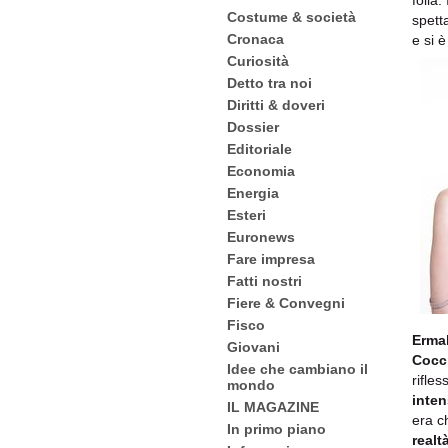
folla. 
Costume & società
spett
Cronaca
e si è
Curiosità
Detto tra noi
Diritti & doveri
Dossier
Editoriale
Economia
Energia
Esteri
Euronews
Fare impresa
Fatti nostri
Fiere & Convegni
Fisco
Erma
Giovani
Cocc
Idee che cambiano il
rifles
mondo
inten
IL MAGAZINE
era c
In primo piano
realt