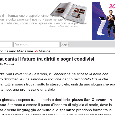
le di informazione e approfondimento che
iunire culturalmente il nostro Paese nel pieno rispetto di
sue tradizioni, vocazioni e ispirazioni ideologiche e politiche.
diretto da Vittorio Lussana
co Italiano Magazine
Musica
->
 canta il futuro tra diritti e sogni condivisi
lla Corioni
zza San Giovanni in Laterano, il Concertone ha acceso la notte con
ro dignitoso’ e una sinfonia di voci che hanno raccontato l’Italia che
ia:
tutti si sono ritrovati sotto lo stesso cielo, uniti da uno slogan che era
ntempo, una promessa e una sfida
a giornata sospesa tra memoria e desiderio,
piazza San Giovanni in
rano
è tornata a essere il punto d’incontro di migliaia di storie, dove la
ca
diventa
linguaggio comune
e le
speranze
prendono forma tra la