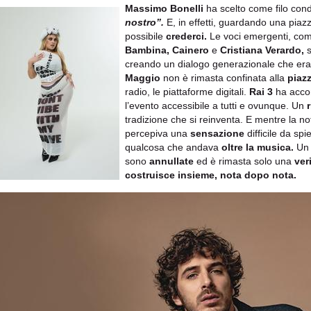
Massimo Bonelli
ha scelto come filo con
nostro”.
E, in effetti, guardando una piaz
possibile
crederci.
Le voci emergenti, come 
Bambina,
Cainero
e
Cristiana Verardo,
s
creando un dialogo generazionale che er
Maggio
non è rimasta confinata alla
piaz
radio, le piattaforme digitali.
Rai 3
ha acco
l’evento accessibile a tutti e ovunque. Un
tradizione che si reinventa. E mentre la no
percepiva una
sensazione
difficile da spi
qualcosa che andava
oltre la musica.
Un 
sono
annullate
ed è rimasta solo una
ver
costruisce insieme, nota dopo nota.