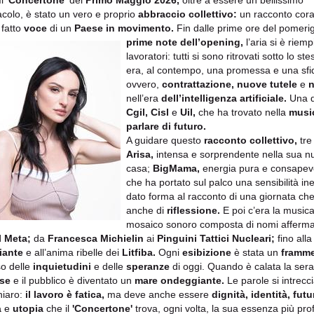
Il
'Concertone'
del
Primo Mag
gio 2026,
oltre a essere un bellissimo
acolo, è stato un vero e proprio
abbraccio collettivo:
un racconto cora
 fatto
voce
di un
Paese in movimento.
Fin dalle prime ore del pomeri
prime note dell’opening,
l’aria si è riemp
lavoratori: tutti si sono ritrovati sotto lo st
era, al contempo, una promessa e una sfi
ovvero,
contrattazione, nuove tutele
e
n
nell’era
dell’intelligenza artifi
ciale.
Una di
Cgil, Cisl
e
Uil,
che ha trovato nella
musi
parlare
di futuro.
A guidare questo
racconto collettivo,
tre
Arisa,
intensa e sorprendente nella sua n
casa;
BigMama,
energia pura e consapev
che ha portato sul palco una sensibilità in
dato forma al racconto di una giornata ch
anche di
riflessione.
E poi c’era la music
mosaico sonoro composta di nomi afferm
l Meta;
da
Francesca Michielin
ai
Pinguini Tattici Nucleari;
fino all
iante
e all’anima ribelle dei
Litfiba.
Ogni
esibizione
è stata un
framme
so delle
inquietudini
e delle
speranze
di oggi. Quando è calata la sera, 
se
e il pubblico è diventato un
mare ondeggiante.
Le parole si intrecc
hiaro:
il lavoro è fatica,
ma deve anche essere
dignità, identità, futu
à
e
utopia
che il
'Concertone'
trova, ogni volta, la sua essenza più pr