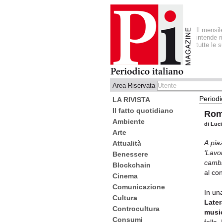
Il mensi
intende r
tutte le 
Area Riservata
Periodi
LA RIVISTA
Il fatto quotidiano
Roma
Ambiente
di Luci
Arte
A pia
Attualità
‘Lavo
Benessere
camb
Blockchain
al co
Cinema
Comunicazione
In un
Cultura
Late
Controcultura
musi
Consumi