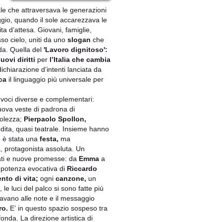
le che attraversava le generazioni
ggio, quan
do il sole accarezzava le
ita d’attesa. Giovani, famiglie,
esso cielo, uniti da uno
slogan
che
da. Quella del
'Lavoro dignit
oso':
uovi diritti
per
l’Italia che cambia
chiarazione d’intenti lanciata da
ca
il linguaggio più universale per
 voci diverse e complementari:
uova veste di padrona di
olezza;
Pierpaolo Spollon,
edita, quasi teatrale. Insieme hanno
e è stata una
festa,
ma
a, protagonista assoluta. Un
ati e nuove promesse: da
Emma
a
a potenza evocativa di
Riccardo
nto di vita;
ogni
canzone,
un
le luci del palco si sono fatte più
iavano alle note e il messaggio
ro.
E’ in questo spazio sospeso tra
ofonda. La direzione
artistica di