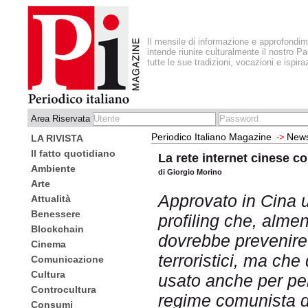
Il mensile di informazione e approfondi
intende riunire culturalmente il nostro Pa
tutte le sue tradizioni, vocazioni e ispira
Area Riservata
Periodico Italiano Magazine
New
->
LA RIVISTA
Il fatto quotidiano
La rete internet cinese c
Ambiente
di Giorgio Morino
Arte
Approvato in Cina 
Attualità
Benessere
profiling che, almen
Blockchain
dovrebbe prevenire 
Cinema
terroristici, ma che
Comunicazione
Cultura
usato anche per per
Controcultura
regime comunista d
Consumi