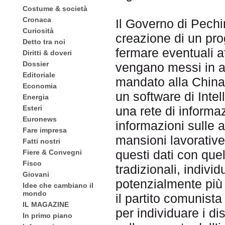
Costume & società
Cronaca
Il Governo di Pechi
Curiosità
creazione di un pro
Detto tra noi
fermare eventuali at
Diritti & doveri
Dossier
vengano messi in a
Editoriale
mandato alla China
Economia
un software di Intell
Energia
Esteri
una rete di informa
Euronews
informazioni sulle at
Fare impresa
mansioni lavorativ
Fatti nostri
questi dati con quell
Fiere & Convegni
Fisco
tradizionali, indiv
Giovani
potenzialmente più i
Idee che cambiano il
mondo
il partito comunist
IL MAGAZINE
per individuare i di
In primo piano