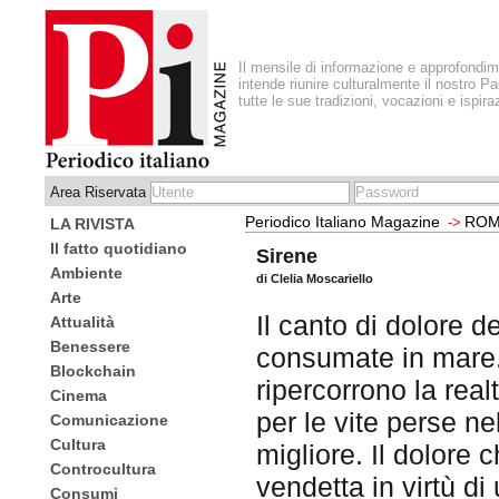
Il mensile di informazione e approfondi
intende riunire culturalmente il nostro Pa
tutte le sue tradizioni, vocazioni e ispira
Area Riservata
Periodico Italiano Magazine
ROM
->
LA RIVISTA
Il fatto quotidiano
Sirene
Ambiente
di Clelia Moscariello
Arte
Il canto di dolore d
Attualità
Benessere
consumate in mare.
Blockchain
ripercorrono la real
Cinema
per le vite perse ne
Comunicazione
Cultura
migliore. Il dolore 
Controcultura
vendetta in virtù di
Consumi