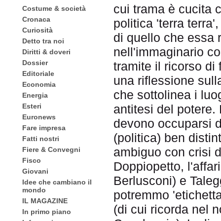
cui trama è cucita co
Costume & società
Cronaca
politica 'terra terra'
Curiosità
di quello che essa
Detto tra noi
nell'immaginario col
Diritti & doveri
Dossier
tramite il ricorso di
Editoriale
una riflessione sull
Economia
che sottolinea i lu
Energia
Esteri
antitesi del potere. 
Euronews
devono occuparsi de
Fare impresa
(politica) ben distin
Fatti nostri
ambiguo con crisi d
Fiere & Convegni
Fisco
Doppiopetto, l'affari
Giovani
Berlusconi) e Taleg
Idee che cambiano il
mondo
potremmo 'etichettar
IL MAGAZINE
(di cui ricorda nel 
In primo piano