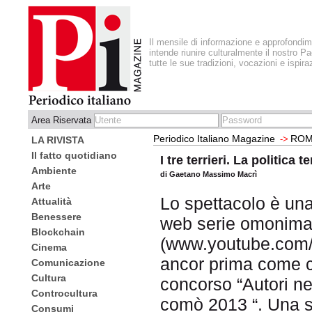
Il mensile di informazione e approfondi
intende riunire culturalmente il nostro Pa
tutte le sue tradizioni, vocazioni e ispira
Area Riservata
Periodico Italiano Magazine
ROM
->
LA RIVISTA
Il fatto quotidiano
I tre terrieri. La politica t
Ambiente
di Gaetano Massimo Macrì
Arte
Lo spettacolo è una
Attualità
Benessere
web serie omonim
Blockchain
(www.youtube.com/u
Cinema
ancor prima come co
Comunicazione
Cultura
concorso “Autori nel
Controcultura
comò 2013 “. Una 
Consumi