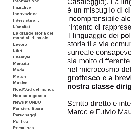
Casaleggio). La lingu
Informazione
Iniziative
è un miscuglio di di
Innovazione
incomprensibile alc
Intervista a...
l'intento di rappres
L'analisi
La grande storia dei
il linguaggio dei pol
mondiali di calcio
storia fila via comu
Lavoro
Libri
surreale consapevol
Lifestyle
sia molto differente
Mercato
nel microcosmo dell
Moda
grottesco e a brevi
Motori
Musica
nostra classe diri
Nord/Sud del mondo
Non solo gossip
Scritto diretto e in
News MONDO
Pensiero libero
Marco e Fulvio Ma
Personaggi
Politica
Primalinea